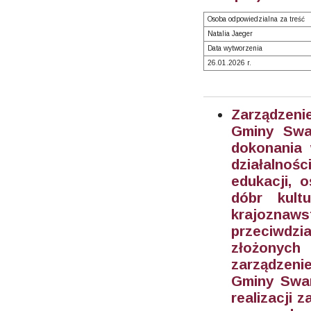
Osoba odpowiedzialna za treść
Natalia Jaeger
Data wytworzenia
26.01.2026 r.
Zarządzeni
Gminy Swar
dokonania 
działalnoś
edukacji, o
dóbr kult
krajoznaw
przeciwdzi
złożonych
zarządzeni
Gminy Swar
realizacji 