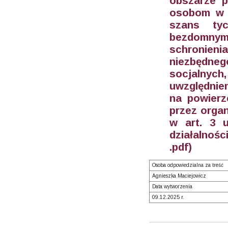
obszarze 
osobom w t
szans ty
bezdomnym
schronieni
niezbędn
socjalny
uwzględnie
na powierz
przez orga
w art. 3 u
działalnośc
.pdf)
Osoba odpowiedzialna za treść
Agnieszka Maciejowicz
Data wytworzenia
09.12.2025 r.