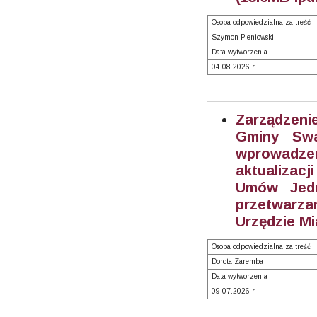
Osoba odpowiedzialna za treść
Szymon Pieniowski
Data wytworzenia
04.08.2026 r.
Zarządzeni
Gminy Swa
wprowadze
aktualizacj
Umów Jedn
przetwarz
Urzędzie Mi
Osoba odpowiedzialna za treść
Dorota Zaremba
Data wytworzenia
09.07.2026 r.