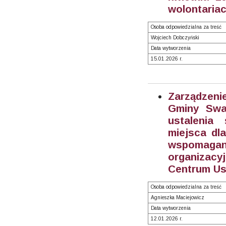
wolontariac
Osoba odpowiedzialna za treść
Wojciech Dobczyński
Data wytworzenia
15.01.2026 r.
Zarządzeni
Gminy Swa
ustalenia
miejsca dl
wspomaga
organizac
Centrum Us
Osoba odpowiedzialna za treść
Agnieszka Maciejowicz
Data wytworzenia
12.01.2026 r.