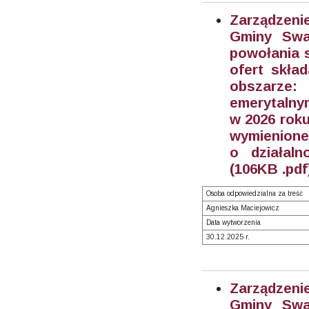
Zarządzeni
Gminy Swa
powołania 
ofert skła
obszarze
emerytalnym
w 2026 rok
wymienione 
o działaln
(106KB .pdf
Osoba odpowiedzialna za treść
Agnieszka Maciejowicz
Data wytworzenia
30.12.2025 r.
Zarządzeni
Gminy Swa