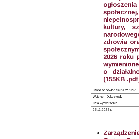
ogłoszenia
społecz
niepełnospr
kultury, s
narodowego,
zdrowia ora
społecznym
2026 roku 
wymienione 
o działaln
(155KB .pdf
Osoba odpowiedzialna za treść
Wojciech Dobczyński
Data wytworzenia
25.11.2025 r.
Zarządzeni