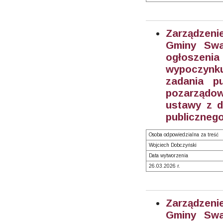
Zarządzeni
Gminy Swa
ogłoszen
wypoczynku
zadania p
pozarządow
ustawy z dn
publicznego
Osoba odpowiedzialna za treść
Wojciech Dobczyński
Data wytworzenia
26.03.2026 r.
Zarządzeni
Gminy Swa