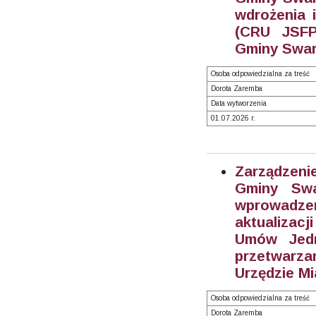
wdrożenia 
(CRU JSFP
Gminy Swar
Osoba odpowiedzialna za treść
Dorota Zaremba
Data wytworzenia
01.07.2026 r.
Zarządzeni
Gminy Swa
wprowadze
aktualizacj
Umów Jedn
przetwarz
Urzędzie Mi
Osoba odpowiedzialna za treść
Dorota Zaremba