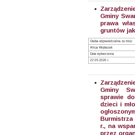
Zarządzeni
Gminy Swar
prawa włas
gruntów jak
Osoba odpowiedzialna za treść
Alicja Wojtaszak
Data wytworzenia
22.05.2026 r.
Zarządzeni
Gminy Sw
sprawie do
dzieci i mł
ogłoszon
Burmistrza
r., na wspa
przez orga