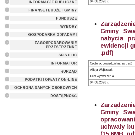
04.08.2026 r.
INFORMACJE PUBLICZNE
FINANSE I BUDŻET GMINY
FUNDUSZE
Zarządzeni
WYBORY
Gminy Swa
GOSPODARKA ODPADAMI
nabycia pr
ZAGOSPODAROWANIE
ewidencji g
PRZESTRZENNE
.pdf)
SPIS ULIC
INFORMATOR
Osoba odpowiedzialna za treść
Alicja Wojtaszak
eURZĄD
Data wytworzenia
PODATKI I OPŁATY ON-LINE
04.08.2026 r.
OCHRONA DANYCH OSOBOWYCH
DOSTĘPNOŚĆ
Zarządzeni
Gminy Swa
opracowan
uchwały bu
(15.6MB .pd