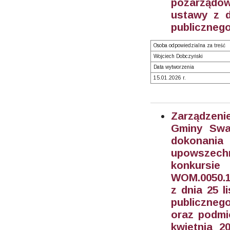
pozarządow
ustawy z d
publicznego
Osoba odpowiedzialna za treść
Wojciech Dobczyński
Data wytworzenia
15.01.2026 r.
Zarządzeni
Gminy Swar
dokonani
upowszechn
konkursi
WOM.0050.1
z dnia 25 l
publiczneg
oraz podmio
kwietnia 2