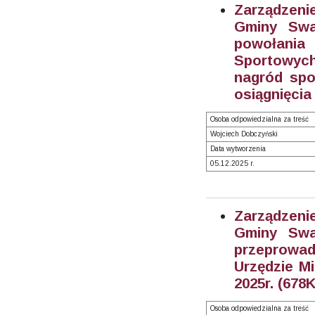
Zarządzeni
Gminy Swa
powołani
Sportowych,
nagród spo
osiągnięcia
Osoba odpowiedzialna za treść
Wojciech Dobczyński
Data wytworzenia
05.12.2025 r.
Zarządzeni
Gminy Swa
przeprowad
Urzędzie M
2025r. (678
Osoba odpowiedzialna za treść