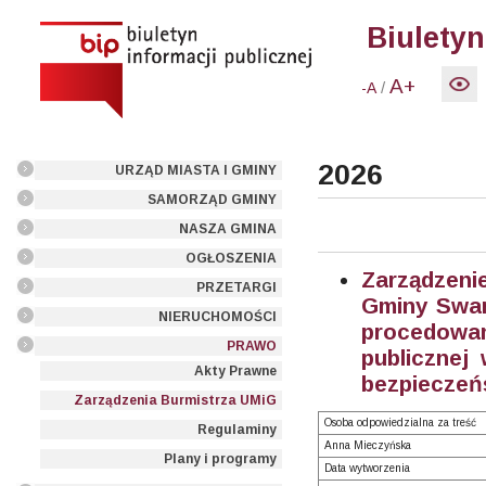
Biuletyn
A+
/
-A
2026
URZĄD MIASTA I GMINY
SAMORZĄD GMINY
NASZA GMINA
OGŁOSZENIA
Zarządzeni
PRZETARGI
Gminy Swarz
NIERUCHOMOŚCI
procedowa
PRAWO
publicznej
Akty Prawne
bezpieczeń
Zarządzenia Burmistrza UMiG
Osoba odpowiedzialna za treść
Regulaminy
Anna Mieczyńska
Plany i programy
Data wytworzenia