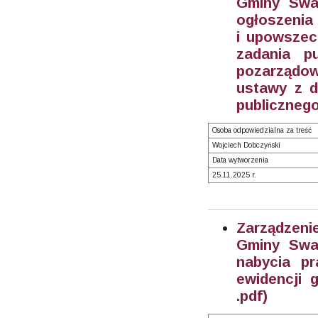
Gminy Swar
ogłoszenia 
i upowszech
zadania p
pozarządow
ustawy z dn
publicznego
Osoba odpowiedzialna za treść
Wojciech Dobczyński
Data wytworzenia
25.11.2025 r.
Zarządzeni
Gminy Swar
nabycia pr
ewidencji 
.pdf)