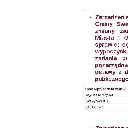
Zarządzeni
Gminy Swar
zmiany zar
Miasta i 
sprawie: o
wypoczynku
zadania p
pozarządow
ustawy z dn
publicznego
Osoba odpowiedzialna za treść
Wojciech Dobczyński
Data wytworzenia
29.04.2026 r.