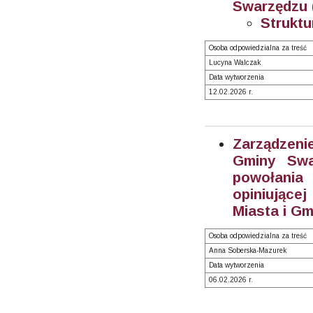
Swarzędzu (
Struktu
Osoba odpowiedzialna za treść
Lucyna Walczak
Data wytworzenia
12.02.2026 r.
Zarządzeni
Gminy Swa
powołania
opiniujące
Miasta i Gm
Osoba odpowiedzialna za treść
Anna Soberska-Mazurek
Data wytworzenia
06.02.2026 r.