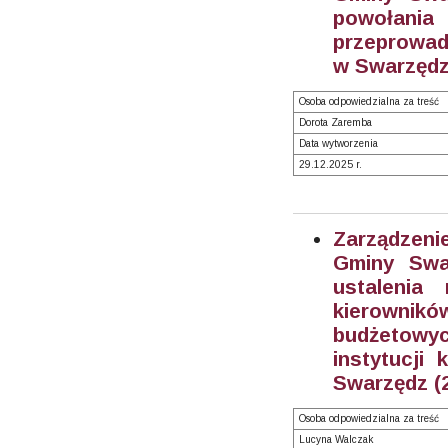
powołan
przeprowad
w Swarzędz
Osoba odpowiedzialna za treść
Dorota Zaremba
Data wytworzenia
29.12.2025 r.
Zarządzeni
Gminy Swa
ustalenia
kierowni
budżetow
instytucji 
Swarzędz (
Osoba odpowiedzialna za treść
Lucyna Walczak