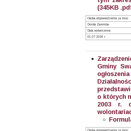
(345KB .pd
Osoba odpowiedzialna za treść
Dorota Zaremba
Data wytworzenia
01.07.2026 r.
Zarządzeni
Gminy Swa
ogłoszeni
Działalnoś
przedstawi
o których m
2003 r. o
wolontariac
Formul
Osoba odpowiedzialna za treść