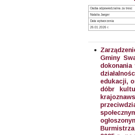
Osoba odpowiedzialna za treść
Natalia Jaeger
Data wytworzenia
26.01.2026 r.
Zarządzeni
Gminy Swar
dokonania 
działalnoś
edukacji, o
dóbr kult
krajoznaw
przeciwd
społeczny
ogłoszony
Burmistrza