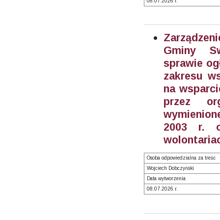
08.07.2026 r.
Zarządzeni
Gminy S
sprawie og
zakresu ws
na wsparci
przez or
wymienione
2003 r. o
wolontariac
Osoba odpowiedzialna za treść
Wojciech Dobczyński
Data wytworzenia
08.07.2026 r.