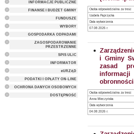
INFORMACJE PUBLICZNE
Osoba odpowiedzialna za treść
FINANSE I BUDŻET GMINY
Izabela Paprzycka
FUNDUSZE
Data wytworzenia
WYBORY
07.08.2026 r.
GOSPODARKA ODPADAMI
ZAGOSPODAROWANIE
PRZESTRZENNE
Zarządzeni
SPIS ULIC
i Gminy Sw
INFORMATOR
zasad pr
eURZĄD
informacji
PODATKI I OPŁATY ON-LINE
obronności
OCHRONA DANYCH OSOBOWYCH
Osoba odpowiedzialna za treść
DOSTĘPNOŚĆ
Anna Mieczyńska
Data wytworzenia
04.08.2026 r.
Zarządzeni