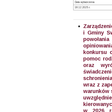
Data wytworzenia
18.12.2025 r.
Zarządzeni
i Gminy S
powołani
opiniowan
konkursu 
pomoc rodz
oraz wyr
świadczen
schronieni
wraz z zap
warunków s
uwzględn
kierowanyc
w 2026 ro