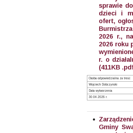
sprawie do
dzieci i 
ofert, ogł
Burmistrz
2026 r., n
2026 roku 
wymienione 
r. o działa
(411KB .pdf
Osoba odpowiedzialna za treść
Wojciech Dobczyński
Data wytworzenia
30.04.2026 r.
Zarządzeni
Gminy Swar