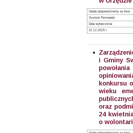
w Urzędzie
Osoba odpowiedzialna za treść
Szymon Pieniowski
Data wytworzenia
31.12.2025 r.
Zarządzeni
i Gminy Sw
powołani
opiniowan
konkursu o
wieku eme
publicznyc
oraz podmi
24 kwietnia
o wolontari
Osoba odpowiedzialna za treść