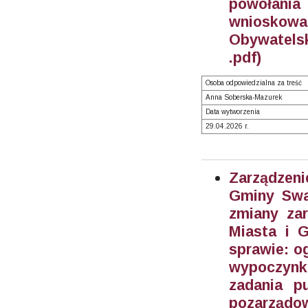
powołania
wnioskowa
Obywatels
.pdf)
Osoba odpowiedzialna za treść
Anna Soberska-Mazurek
Data wytworzenia
29.04.2026 r.
Zarządzeni
Gminy Swar
zmiany zar
Miasta i 
sprawie: o
wypoczynku
zadania p
pozarządow