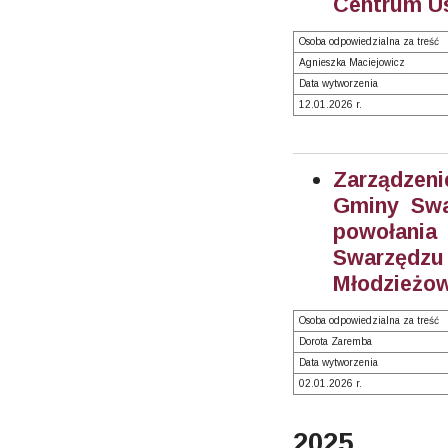
Centrum Us
Osoba odpowiedzialna za treść
Agnieszka Maciejowicz
Data wytworzenia
12.01.2026 r.
Zarządzeni
Gminy Swa
powołani
Swarzęd
Młodzieżow
Osoba odpowiedzialna za treść
Dorota Zaremba
Data wytworzenia
02.01.2026 r.
2025