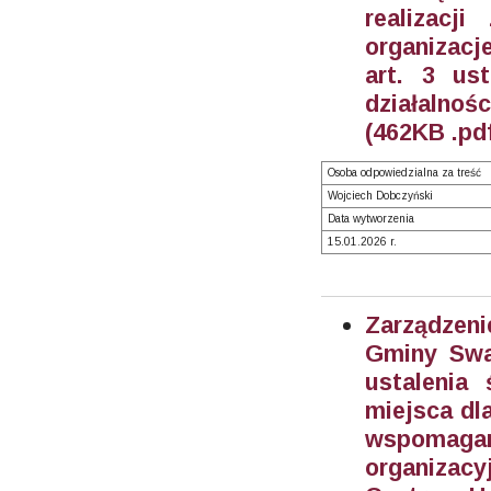
realizacj
organizac
art. 3 us
działalnoś
(462KB .pd
Osoba odpowiedzialna za treść
Wojciech Dobczyński
Data wytworzenia
15.01.2026 r.
Zarządzeni
Gminy Swa
ustalenia
miejsca dl
wspomaga
organizac