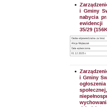
Zarządzeni
i Gminy S
nabycia pr
ewidencj
35/29 (156K
Osoba odpowiedzialna za treść
Alicja Wojtaszak
Data wytworzenia
01.12.2025 r.
Zarządzeni
i Gminy Sw
ogłoszenia
społecz
niepełno
wychowania