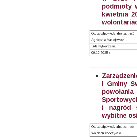
podmioty w
kwietnia 2
wolontariac
Osoba odpowiedzialna za treść
Agnieszka Maciejowicz
Data wytworzenia
09.12.2025 r.
Zarządzeni
i Gminy S
powołani
Sportowych
i nagród 
wybitne os
Osoba odpowiedzialna za treść
Wojciech Dobczyński