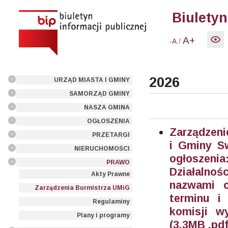
Biuletyn
A+
/
-A
2026
URZĄD MIASTA I GMINY
SAMORZĄD GMINY
NASZA GMINA
OGŁOSZENIA
Zarządzeni
PRZETARGI
i Gminy Sw
NIERUCHOMOŚCI
ogłoszenia
PRAWO
Działalno
Akty Prawne
nazwami or
Zarządzenia Burmistrza UMiG
terminu i
Regulaminy
komisji w
Plany i programy
(3.3MB .pdf