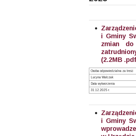
Zarządzeni
i Gminy Sw
zmian do
zatrudnion
(2.2MB .pdf
Osoba odpowiedzialna za treść
Lucyna Walczak
Data wytworzenia
31.12.2025 r.
Zarządzeni
i Gminy Sw
wprowadze