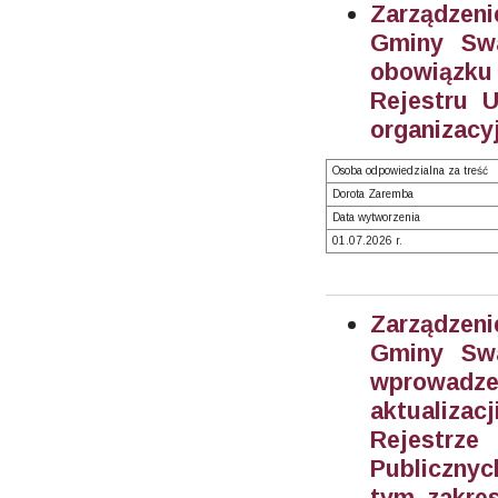
Zarządzeni
Gminy Swa
obowiązku
Rejestru 
organizacy
Osoba odpowiedzialna za treść
Dorota Zaremba
Data wytworzenia
01.07.2026 r.
Zarządzeni
Gminy Swa
wprowadze
aktualiza
Rejestrz
Publiczny
tym zakre