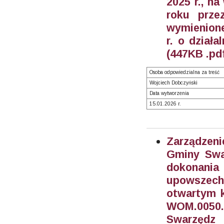
2025 r., na
roku prze
wymienione 
r. o działa
(447KB .pd
Osoba odpowiedzialna za treść
Wojciech Dobczyński
Data wytworzenia
15.01.2026 r.
Zarządzeni
Gminy Swar
dokonani
upowszech
otwartym k
WOM.0050
Swarzędz 