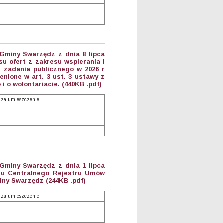
 Gminy Swarzędz z dnia 8 lipca
u ofert z zakresu wspierania i
i zadania publicznego w 2026 r
nione w art. 3 ust. 3 ustawy z
 i o wolontariacie. (440KB .pdf)
 za umieszczenie
 Gminy Swarzędz z dnia 1 lipca
emu Centralnego Rejestru Umów
ny Swarzędz (244KB .pdf)
 za umieszczenie