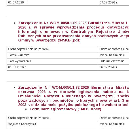
01.07.2026 r.
07.07.2026 r.
Zarządzenie Nr WOM.0050.1.89.2026 Burmistrza Miasta i
2026 r. w sprawie wprowadzenia procedur dotyczących
informacji o umowach w Centralnym Rejestrze Umów
Publicznych oraz przetwarzania danych osobowych w tym
Gminy w Swarzędzu (345KB .pdf)
Osoba odpowiedzialna za treść
Osoba odpowiedzialna
Dorota Zaremba
Michał Kazimierski
Data wytworzenia
Data umieszczenia
01.07.2026 r.
06.07.2026 r.
Zarządzenie Nr WOM.0050.1.82.2026 Burmistrza Mias
czerwca 2026 r. w sprawie ogłoszenia naboru na 
Działalności Pożytku Publicznego w Swarzędzu spośró
pozarządowych i podmiotów, o których mowa w art. 3 us
2003 r. o działalności pożytku publicznego i o wolontariaci
Formularz zgłoszeniowy (16KB .docx)
Osoba odpowiedzialna za treść
Osoba odpowiedzialna
Wojciech Dobczyński
Michał Kazimierski