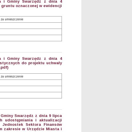
ta i Gminy Swarzędz z dnia 4
ki gruntu oznaczonej w ewidencji
 za umieszczenie
ta i Gminy Swarzędz z dnia 4
istycznych do projektu uchwały
.pdf)
 za umieszczenie
 Gminy Swarzędz z dnia 9 lipca
 udostępniania i aktualizacji
 Jednostek Sektora Finansów
 zakresie w Urzędzie Miasta i