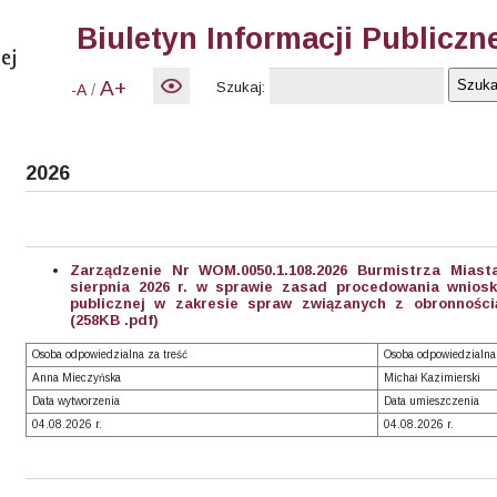
Biuletyn Informacji Publiczn
A+
Szukaj:
/
-A
2026
Zarządzenie Nr WOM.0050.1.108.2026 Burmistrza Mias
sierpnia 2026 r. w sprawie zasad procedowania wniosk
publicznej w zakresie spraw związanych z obronnośc
(258KB .pdf)
Osoba odpowiedzialna za treść
Osoba odpowiedzialna
Anna Mieczyńska
Michał Kazimierski
Data wytworzenia
Data umieszczenia
04.08.2026 r.
04.08.2026 r.