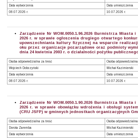
Data wytworzenia
Data umieszczenia
08.07.2026 r.
10.07.2026 r.
Zarządzenie Nr WOM.0050.1.96.2026 Burmistrza Miasta i
2026 r. w sprawie ogłoszenia drugiego otwartego konkurs
upowszechniania kultury fizycznej na wsparcie realizacj
oku przez organizacje pozarządowe oraz podmioty wymie
dnia 24 kwietnia 2003 r. o działalności pożytku publicznego
Osoba odpowiedzialna za treść
Osoba odpowiedzialna
Wojciech Dobczyński
Michał Kazimierski
Data wytworzenia
Data umieszczenia
08.07.2026 r.
10.07.2026 r.
Zarządzenie Nr WOM.0050.1.90.2026 Burmistrza Miasta i
2026 r. w sprawie obowiązku wdrożenia i obsługi syst
(CRU JSFP) w gminnych jednostkach organizacyjnych Gmi
Osoba odpowiedzialna za treść
Osoba odpowiedzialna
Dorota Zaremba
Michał Kazimierski
Data wytworzenia
Data umieszczenia