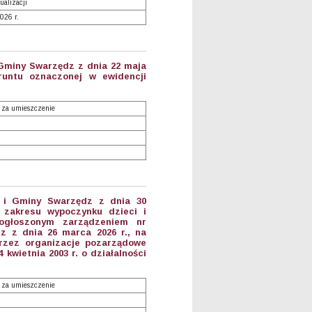
ualizacji
026 r.
 Gminy Swarzędz z dnia 22 maja
runtu oznaczonej w ewidencji
 za umieszczenie
a i Gminy Swarzędz z dnia 30
 zakresu wypoczynku dzieci i
 ogłoszonym zarządzeniem nr
z z dnia 26 marca 2026 r., na
przez organizacje pozarządowe
 kwietnia 2003 r. o działalności
 za umieszczenie