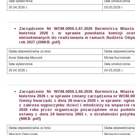
Data wytworzenia
Data umieszczenia
30.04.2026 r.
05.05.2026 r.
Zarządzenie Nr WOM.0050.1.67.2026 Burmistrza Miast
kwietnia 2026 r. w sprawie powołania komisji ocen
wnioskowanych do realizowania w ramach Budżetu Obyw
rok 2027 (206KB .pdf)
Osoba odpowiedzialna za treść
Osoba odpowiedzialna
Anna Soberska-Mazurek
Michał Kazimierski
Data wytworzenia
Data umieszczenia
29.04.2026 r.
04.05.2026 r.
Zarządzenie Nr WOM.0050.1.66.2026 Burmistrza Miast
kwietnia 2026 r. w sprawie zmiany zarządzenia nr WOM.005
Gminy Swarzędz z dnia 26 marca 2026 r. w sprawie: ogłos
z zakresu wypoczynku dzieci i młodzieży na wsparcie re
2026 roku przez organizacje pozarządowe oraz podmio
ustawy z dnia 24 kwietnia 2003 r. o działalności pożytk
(90KB .pdf)
Osoba odpowiedzialna za treść
Osoba odpowiedzialna
Wojciech Dobczyński
Michał Kazimierski