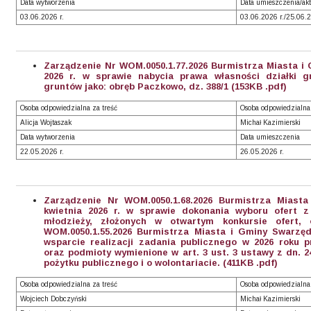
Data wytworzenia
Data umieszczenia/akt
03.06.2026 r.
03.06.2026 r./25.06.2
Zarządzenie Nr WOM.0050.1.77.2026 Burmistrza Miasta i
2026 r. w sprawie nabycia prawa własności działki g
gruntów jako: obręb Paczkowo, dz. 388/1 (153KB .pdf)
Osoba odpowiedzialna za treść
Osoba odpowiedzialna
Alicja Wojtaszak
Michał Kazimierski
Data wytworzenia
Data umieszczenia
22.05.2026 r.
26.05.2026 r.
Zarządzenie Nr WOM.0050.1.68.2026 Burmistrza Miast
kwietnia 2026 r. w sprawie dokonania wyboru ofert z
młodzieży, złożonych w otwartym konkursie ofert,
WOM.0050.1.55.2026 Burmistrza Miasta i Gminy Swarzęd
wsparcie realizacji zadania publicznego w 2026 roku 
oraz podmioty wymienione w art. 3 ust. 3 ustawy z dn. 24
pożytku publicznego i o wolontariacie. (411KB .pdf)
Osoba odpowiedzialna za treść
Osoba odpowiedzialna
Wojciech Dobczyński
Michał Kazimierski