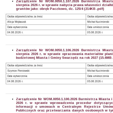
Zarządzenie Nr WOM.0050.1.107.2026 Burmistrza Mias
sierpnia 2026 r. w sprawie nabycia prawa własności dział
gruntów jako: obręb Paczkowo, dz. 125/4 (214KB .pdf)
Osoba odpowiedzialna za treść
Osoba odpowiedzialna
Alicja Wojtaszak
Michał Kazimierski
Data wytworzenia
Data umieszczenia
04.08.2026 r.
05.08.2026 r.
Zarządzenie Nr WOM.0050.1.106.2026 Burmistrza Mias
sierpnia 2026 r. w sprawie opracowania materiałów plan
budżetowej Miasta i Gminy Swarzędz na rok 2027 (15.6MB 
Osoba odpowiedzialna za treść
Osoba odpowiedzialna
Szymon Pieniowski
Michał Kazimierski
Data wytworzenia
Data umieszczenia
04.08.2026 r.
05.08.2026 r.
Zarządzenie Nr WOM.0050.1.100.2026 Burmistrza Miasta i
2026 r. w sprawie wprowadzenia procedur dotyczących
informacji o umowach w Centralnym Rejestrze Umów
Publicznych oraz przetwarzania danych osobowych w tym