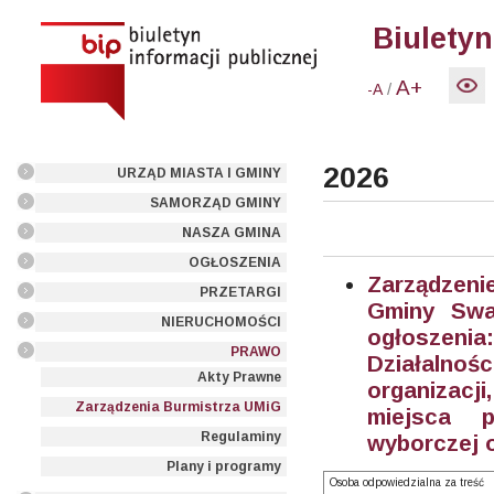
Biuletyn
A+
/
-A
2026
URZĄD MIASTA I GMINY
SAMORZĄD GMINY
NASZA GMINA
OGŁOSZENIA
Zarządzeni
PRZETARGI
Gminy Swa
NIERUCHOMOŚCI
ogłoszenia
PRAWO
Działalnoś
Akty Prawne
organizacj
Zarządzenia Burmistrza UMiG
miejsca p
Regulaminy
wyborczej o
Plany i programy
Osoba odpowiedzialna za treść