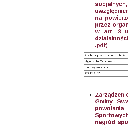
socjalny
uwzględnie
na powierz
przez orga
w art. 3 u
działalnośc
.pdf)
Osoba odpowiedzialna za treść
Agnieszka Maciejowicz
Data wytworzenia
09.12.2025 r.
Zarządzeni
Gminy Swa
powołani
Sportowych,
nagród spo