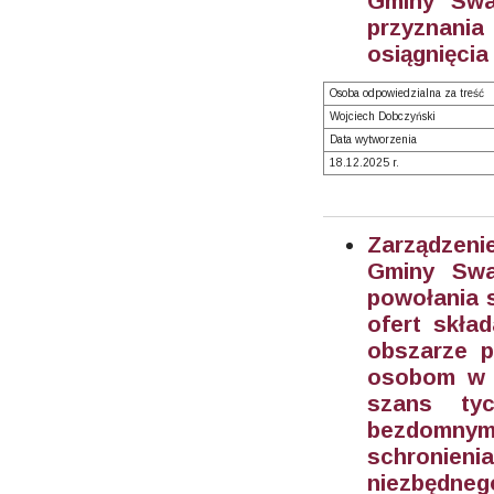
Gminy Swa
przyznania
osiągnięcia
Osoba odpowiedzialna za treść
Wojciech Dobczyński
Data wytworzenia
18.12.2025 r.
Zarządzeni
Gminy Swa
powołania 
ofert skła
obszarze 
osobom w t
szans ty
bezdomnym
schronieni
niezbędn