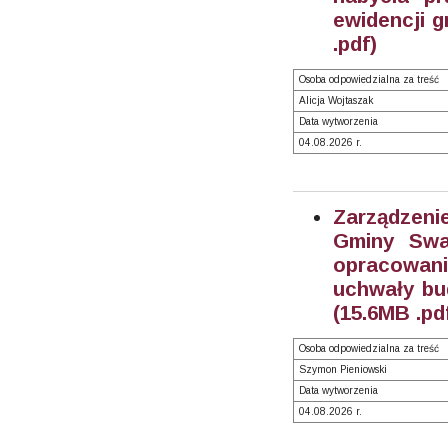
ewidencji g
.pdf)
Osoba odpowiedzialna za treść
Alicja Wojtaszak
Data wytworzenia
04.08.2026 r.
Zarządzeni
Gminy Swa
opracowan
uchwały bu
(15.6MB .pd
Osoba odpowiedzialna za treść
Szymon Pieniowski
Data wytworzenia
04.08.2026 r.