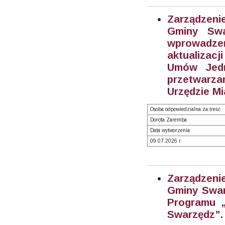
Zarządzeni
Gminy Swa
wprowadze
aktualizacj
Umów Jedn
przetwarz
Urzędzie Mi
Osoba odpowiedzialna za treść
Dorota Zaremba
Data wytworzenia
09.07.2026 r.
Zarządzeni
Gminy Swarz
Programu „
Swarzędz”. 