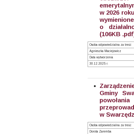
emerytalnym
w 2026 rok
wymienione 
o działaln
(106KB .pdf
Osoba odpowiedzialna za treść
Agnieszka Maciejowicz
Data wytworzenia
30.12.2025 r.
Zarządzeni
Gminy Swa
powołan
przeprowad
w Swarzędz
Osoba odpowiedzialna za treść
Dorota Zaremba