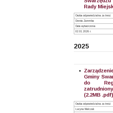
Swarzędzu 
Rady Miejsk
Osoba odpowiedzialna za treść
Dorota Zaremba
Data wytworzenia
02.01.2026 r.
2025
Zarządzeni
Gminy Swarz
do Regu
zatrudnion
(2.2MB .pdf
Osoba odpowiedzialna za treść
Lucyna Walczak