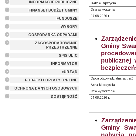
INFORMACJE PUBLICZNE
Izabela Paprzycka
Data wytworzenia
FINANSE I BUDŻET GMINY
07.08.2026 r.
FUNDUSZE
WYBORY
GOSPODARKA ODPADAMI
Zarządzeni
ZAGOSPODAROWANIE
Gminy Swarz
PRZESTRZENNE
procedowa
SPIS ULIC
publicznej
INFORMATOR
bezpieczeń
eURZĄD
Osoba odpowiedzialna za treść
PODATKI I OPŁATY ON-LINE
Anna Mieczyńska
OCHRONA DANYCH OSOBOWYCH
Data wytworzenia
DOSTĘPNOŚĆ
04.08.2026 r.
Zarządzeni
Gminy Swa
nabycia pr