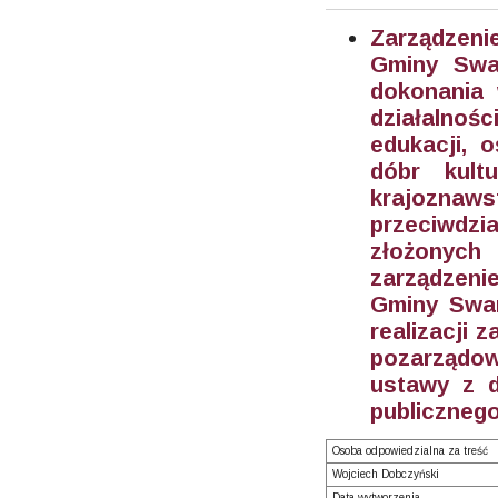
Zarządzeni
Gminy Swar
dokonania 
działalnoś
edukacji, o
dóbr kult
krajoznaw
przeciwdzi
złożonych
zarządzeni
Gminy Swar
realizacji 
pozarządow
ustawy z d
publicznego
Osoba odpowiedzialna za treść
Wojciech Dobczyński
Data wytworzenia