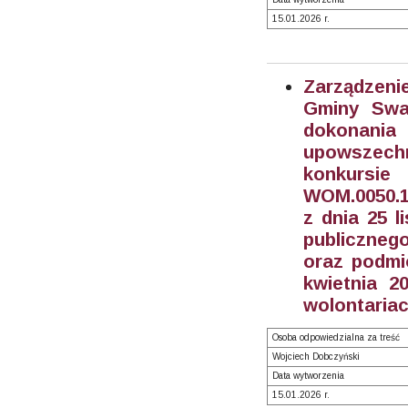
15.01.2026 r.
Zarządzeni
Gminy Swar
dokonani
upowszechn
konkursi
WOM.0050.1
z dnia 25 l
publiczneg
oraz podmio
kwietnia 2
wolontariac
Osoba odpowiedzialna za treść
Wojciech Dobczyński
Data wytworzenia
15.01.2026 r.