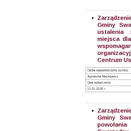
Zarządzeni
Gminy Swa
ustalenia
miejsca dl
wspomaga
organizac
Centrum Us
Osoba odpowiedzialna za treść
Agnieszka Maciejowicz
Data wytworzenia
12.01.2026 r.
Zarządzeni
Gminy Swa
powołani