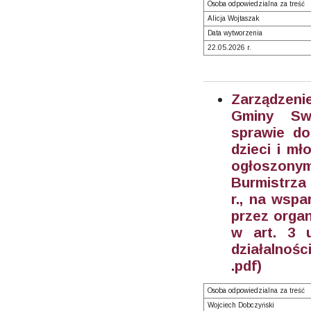
Osoba odpowiedzialna za treść
Alicja Wojtaszak
Data wytworzenia
22.05.2026 r.
Zarządzeni
Gminy Sw
sprawie do
dzieci i mł
ogłoszon
Burmistrza
r., na wspa
przez orga
w art. 3 
działalnośc
.pdf)
Osoba odpowiedzialna za treść
Wojciech Dobczyński