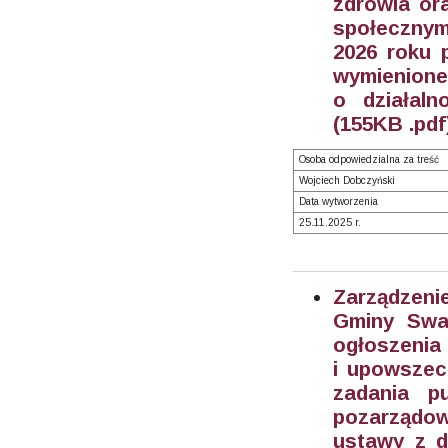
zdrowia ora
społecznym
2026 roku 
wymienione 
o działaln
(155KB .pdf
Osoba odpowiedzialna za treść
Wojciech Dobczyński
Data wytworzenia
25.11.2025 r.
Zarządzeni
Gminy Swar
ogłoszenia 
i upowszech
zadania p
pozarządow
ustawy z dn