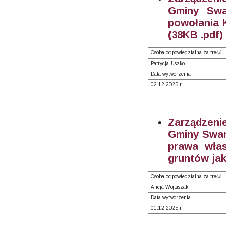
Gminy Swa
powołania K
(38KB .pdf)
Osoba odpowiedzialna za treść
Patrycja Uszko
Data wytworzenia
02.12.2025 r.
Zarządzeni
Gminy Swarz
prawa włas
gruntów jak
Osoba odpowiedzialna za treść
Alicja Wojtaszak
Data wytworzenia
01.12.2025 r.