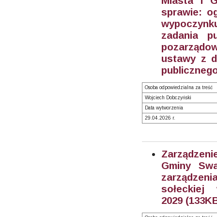
Miasta i 
sprawie: o
wypoczynku
zadania p
pozarządow
ustawy z dn
publicznego
Osoba odpowiedzialna za treść
Wojciech Dobczyński
Data wytworzenia
29.04.2026 r.
Zarządzeni
Gminy Swa
zarządzen
sołeckiej
2029 (133KB