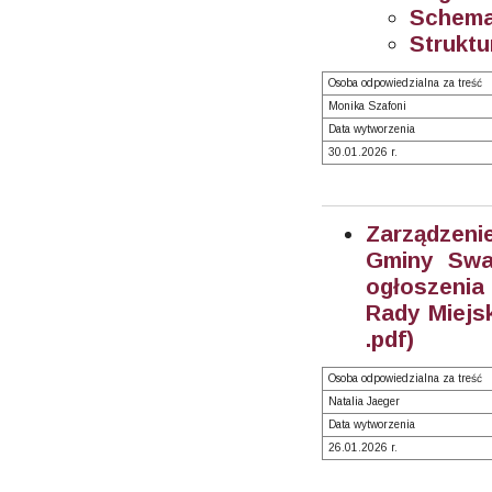
Schemat
Struktu
Osoba odpowiedzialna za treść
Monika Szafoni
Data wytworzenia
30.01.2026 r.
Zarządzeni
Gminy Swar
ogłoszenia
Rady Miejs
.pdf)
Osoba odpowiedzialna za treść
Natalia Jaeger
Data wytworzenia
26.01.2026 r.