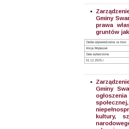
Zarządzeni
Gminy Swarz
prawa włas
gruntów jak
Osoba odpowiedzialna za treść
Alicja Wojtaszak
Data wytworzenia
01.12.2025 r.
Zarządzeni
Gminy Swar
ogłoszenia
społecz
niepełnospr
kultury, s
narodowego,