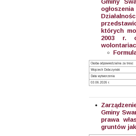
Gminy Swa
ogłoszeni
Działalnoś
przedstawic
których mo
2003 r. o
wolontariac
Formula
Osoba odpowiedzialna za treść
Wojciech Dobczyński
Data wytworzenia
03.06.2026 r.
Zarządzeni
Gminy Swar
prawa włas
gruntów jak