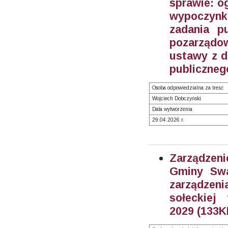
sprawie: o
wypoczynku
zadania p
pozarządow
ustawy z dn
publicznego
Osoba odpowiedzialna za treść
Wojciech Dobczyński
Data wytworzenia
29.04.2026 r.
Zarządzeni
Gminy Swa
zarządzen
sołeckiej
2029 (133K