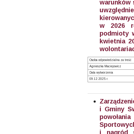
warunków s
uwzględn
kierowanyc
w 2026 ro
podmioty w
kwietnia 2
wolontariac
Osoba odpowiedzialna za treść
Agnieszka Maciejowicz
Data wytworzenia
09.12.2025 r.
Zarządzeni
i Gminy S
powołani
Sportowych
i nagród 