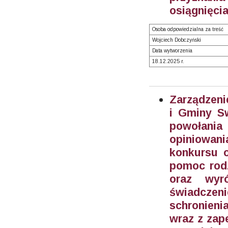
osiągnięci
Osoba odpowiedzialna za treść
Wojciech Dobczyński
Data wytworzenia
18.12.2025 r.
Zarządzeni
i Gminy S
powołani
opiniowan
konkursu 
pomoc rodz
oraz wyr
świadczen
schronieni
wraz z zap