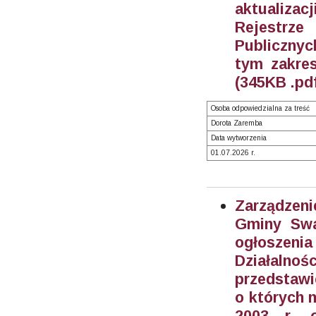
aktualiza
Rejestrz
Publiczny
tym zakre
(345KB .pd
Osoba odpowiedzialna za treść
Dorota Zaremba
Data wytworzenia
01.07.2026 r.
Zarządzeni
Gminy Swa
ogłoszeni
Działalnoś
przedstawi
o których m
2003 r. o