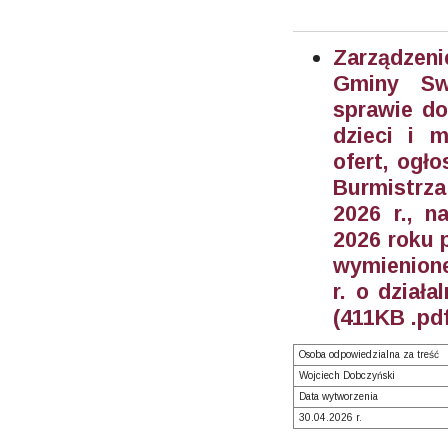
Zarządzeni
Gminy Sw
sprawie do
dzieci i 
ofert, ogł
Burmistrz
2026 r., n
2026 roku 
wymienione 
r. o działa
(411KB .pdf
Osoba odpowiedzialna za treść
Wojciech Dobczyński
Data wytworzenia
30.04.2026 r.