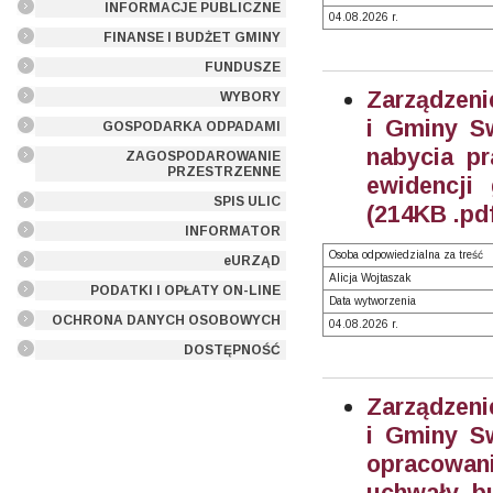
INFORMACJE PUBLICZNE
04.08.2026 r.
FINANSE I BUDŻET GMINY
FUNDUSZE
Zarządzeni
WYBORY
i Gminy Sw
GOSPODARKA ODPADAMI
nabycia pr
ZAGOSPODAROWANIE
PRZESTRZENNE
ewidencji
SPIS ULIC
(214KB .pd
INFORMATOR
Osoba odpowiedzialna za treść
eURZĄD
Alicja Wojtaszak
PODATKI I OPŁATY ON-LINE
Data wytworzenia
OCHRONA DANYCH OSOBOWYCH
04.08.2026 r.
DOSTĘPNOŚĆ
Zarządzeni
i Gminy Sw
opracowan
uchwały b