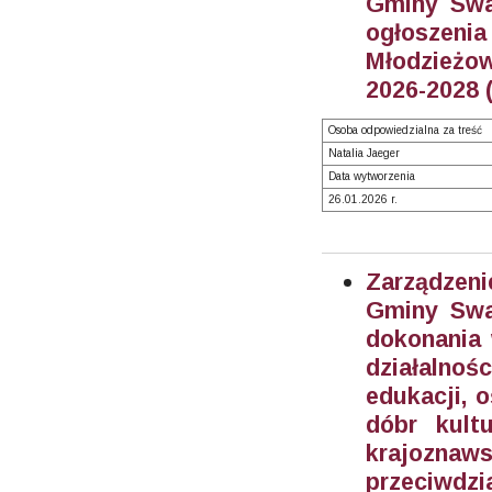
Gminy Swar
ogłosze
Młodzieżow
2026-2028 
Osoba odpowiedzialna za treść
Natalia Jaeger
Data wytworzenia
26.01.2026 r.
Zarządzeni
Gminy Swar
dokonania 
działalnoś
edukacji, o
dóbr kult
krajoznaw
przeciwd