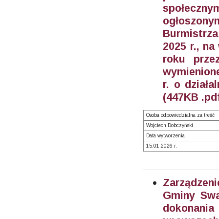
społeczny
ogłoszony
Burmistrza
2025 r., na
roku prze
wymienione 
r. o działa
(447KB .pd
Osoba odpowiedzialna za treść
Wojciech Dobczyński
Data wytworzenia
15.01.2026 r.
Zarządzeni
Gminy Swar
dokonani