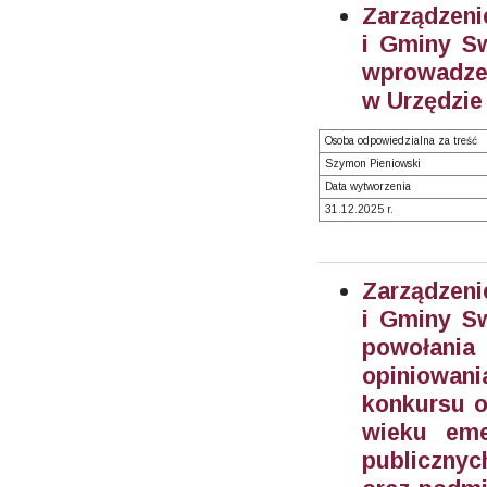
Zarządzeni
i Gminy Sw
wprowadze
w Urzędzie
Osoba odpowiedzialna za treść
Szymon Pieniowski
Data wytworzenia
31.12.2025 r.
Zarządzeni
i Gminy Sw
powołani
opiniowan
konkursu o
wieku eme
publicznyc