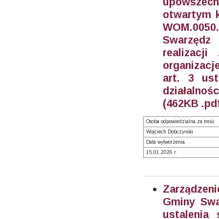
upowszech
otwartym k
WOM.0050
Swarzędz 
realizacj
organizac
art. 3 us
działalnoś
(462KB .pd
Osoba odpowiedzialna za treść
Wojciech Dobczyński
Data wytworzenia
15.01.2026 r.
Zarządzeni
Gminy Swa
ustalenia