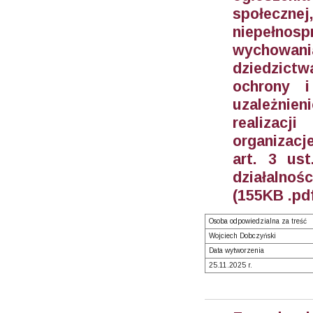
społecz
niepełno
wychowania
dziedzict
ochrony i
uzależnie
realizacj
organizac
art. 3 us
działalnoś
(155KB .pd
Osoba odpowiedzialna za treść
Wojciech Dobczyński
Data wytworzenia
25.11.2025 r.