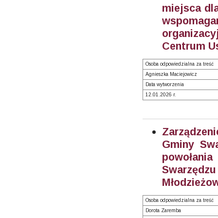
miejsca dl
wspomaga
organizac
Centrum Us
Osoba odpowiedzialna za treść
Agnieszka Maciejowicz
Data wytworzenia
12.01.2026 r.
Zarządzeni
Gminy Swa
powołani
Swarzęd
Młodzieżow
Osoba odpowiedzialna za treść
Dorota Zaremba