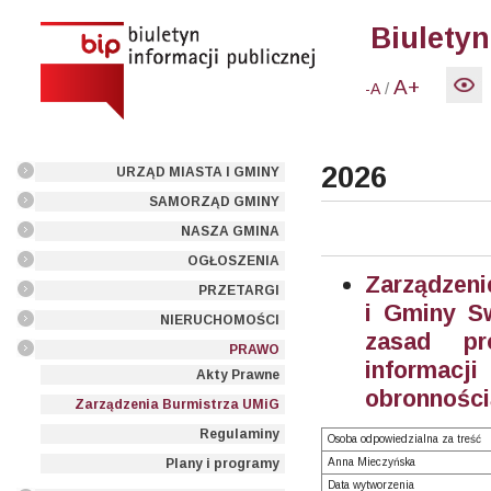
Biuletyn
A+
/
-A
2026
URZĄD MIASTA I GMINY
SAMORZĄD GMINY
NASZA GMINA
OGŁOSZENIA
Zarządzeni
PRZETARGI
i Gminy Sw
NIERUCHOMOŚCI
zasad pr
PRAWO
informacji
Akty Prawne
obronności
Zarządzenia Burmistrza UMiG
Regulaminy
Osoba odpowiedzialna za treść
Plany i programy
Anna Mieczyńska
Data wytworzenia