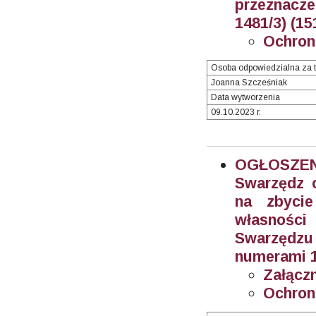
przeznacze
1481/3) (15
Ochron
Osoba odpowiedzialna za t
Joanna Szcześniak
Data wytworzenia
09.10.2023 r.
OGŁOSZEN
Swarzędz o
na zbyci
własności
Swarzędzu
numerami 10
Załączn
Ochron