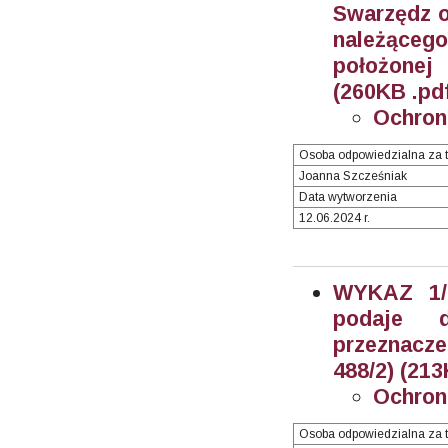
Swarzędz o
należącego
położonej
(260KB .pd
Ochron
Osoba odpowiedzialna za t
Joanna Szcześniak
Data wytworzenia
12.06.2024 r.
WYKAZ 1/2
podaje 
przeznacze
488/2) (213
Ochron
Osoba odpowiedzialna za t