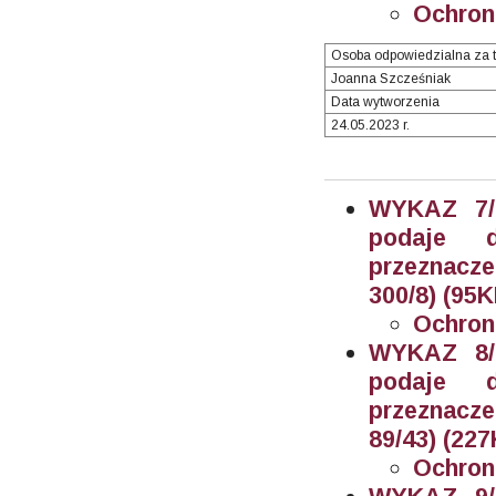
Ochron
Osoba odpowiedzialna za t
Joanna Szcześniak
Data wytworzenia
24.05.2023 r.
WYKAZ 7/2
podaje 
przeznacz
300/8) (95K
Ochron
WYKAZ 8/2
podaje 
przeznacz
89/43) (227
Ochron