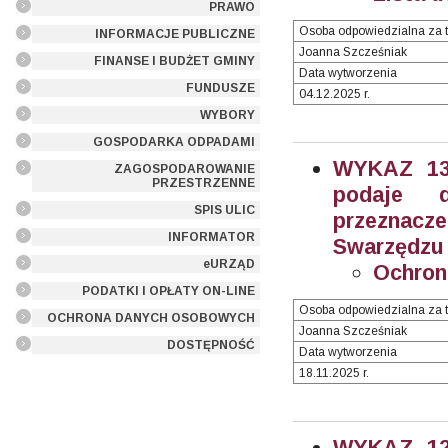
PRAWO
Osoba odpowiedzialna za t
INFORMACJE PUBLICZNE
Joanna Szcześniak
FINANSE I BUDŻET GMINY
Data wytworzenia
FUNDUSZE
04.12.2025 r.
WYBORY
GOSPODARKA ODPADAMI
WYKAZ 13/
ZAGOSPODAROWANIE
PRZESTRZENNE
podaje 
SPIS ULIC
przeznacz
INFORMATOR
Swarzędzu (
eURZĄD
Ochron
PODATKI I OPŁATY ON-LINE
Osoba odpowiedzialna za t
OCHRONA DANYCH OSOBOWYCH
Joanna Szcześniak
DOSTĘPNOŚĆ
Data wytworzenia
18.11.2025 r.
WYKAZ 12/