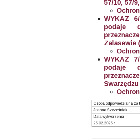
57/10, 57/9
Ochron
WYKAZ 6/2
podaje 
przeznacz
Zalasewie (
Ochron
WYKAZ 7/2
podaje 
przeznacz
Swarzędzu (
Ochron
Osoba odpowiedzialna za t
Joanna Szcześniak
Data wytworzenia
25.02.2025 r.