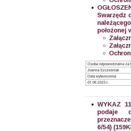
OGŁOSZEN
Swarzędz o
należącego
położonej 
Załączn
Załączn
Ochron
Osoba odpowiedzialna za t
Joanna Szcześniak
Data wytworzenia
07.06.2023 r.
WYKAZ 11/
podaje 
przeznacze
6/54) (159K