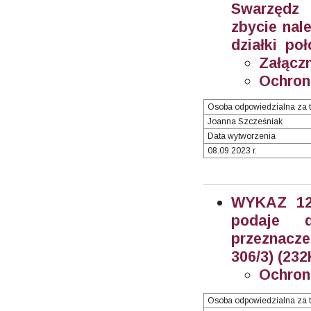
Swarzędz 
zbycie nal
działki poł
Załączn
Ochron
Osoba odpowiedzialna za t
Joanna Szcześniak
Data wytworzenia
08.09.2023 r.
WYKAZ 12/
podaje 
przeznacz
306/3) (232
Ochron
Osoba odpowiedzialna za t