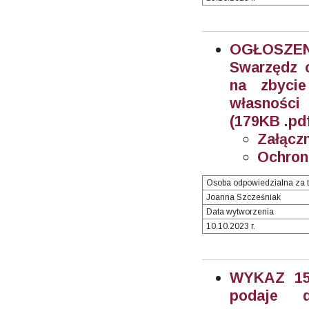
OGŁOSZEN
Swarzędz o
na zbyci
własności 
(179KB .pd
Załączn
Ochron
Osoba odpowiedzialna za t
Joanna Szcześniak
Data wytworzenia
10.10.2023 r.
WYKAZ 15/
podaje 