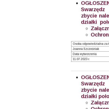
OGŁOSZEN
Swarzędz 
zbycie nal
działki po
Załączn
Ochron
Osoba odpowiedzialna za t
Joanna Szcześniak
Data wytworzenia
11.07.2023 r.
OGŁOSZEN
Swarzędz 
zbycie nal
działki poł
Załączn
Ochron