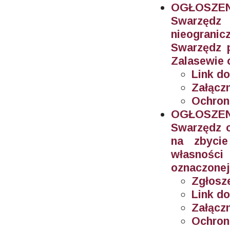
OGŁOSZEN
Swarzęd
nieogran
Swarzędz 
Zalasewie 
Link do
Załączn
Ochron
OGŁOSZEN
Swarzędz o
na zbyci
własnośc
oznaczonej
Zgłosze
Link do
Załączn
Ochron