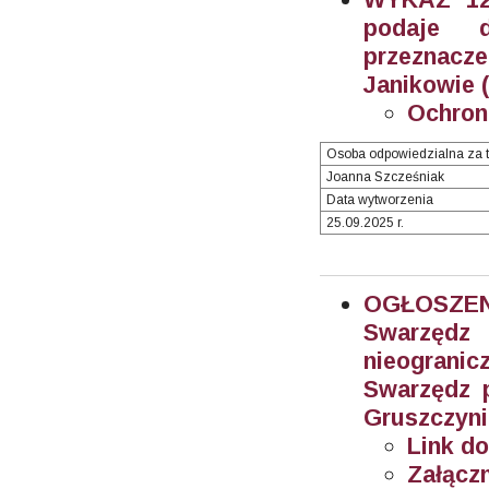
podaje 
przeznacz
Janikowie (
Ochron
Osoba odpowiedzialna za t
Joanna Szcześniak
Data wytworzenia
25.09.2025 r.
OGŁOSZEN
Swarzęd
nieogran
Swarzędz 
Gruszczyni
Link do
Załączn