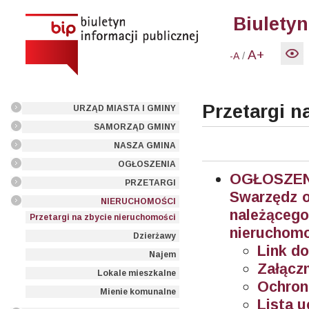
Biuletyn
A+
/
-A
Przetargi n
URZĄD MIASTA I GMINY
SAMORZĄD GMINY
NASZA GMINA
OGŁOSZENIA
OGŁOSZEN
PRZETARGI
Swarzędz o
NIERUCHOMOŚCI
należące
Przetargi na zbycie nieruchomości
nieruchomo
Dzierżawy
Link do
Najem
Załączn
Lokale mieszkalne
Ochron
Mienie komunalne
Lista u