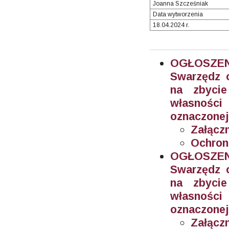
Joanna Szcześniak
Data wytworzenia
18.04.2024 r.
OGŁOSZEN
Swarzędz o
na zbyci
własnośc
oznaczonej
Załączn
Ochron
OGŁOSZEN
Swarzędz o
na zbyci
własnośc
oznaczonej
Załączn