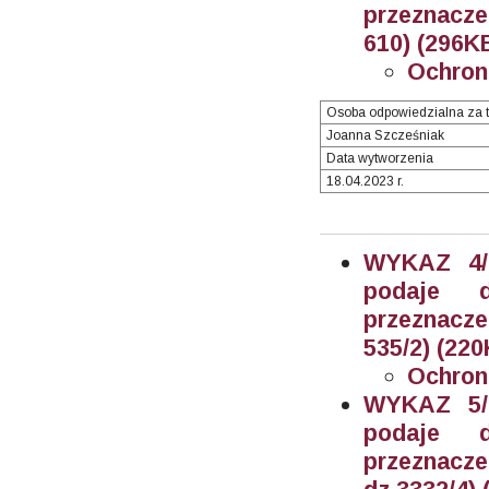
przeznacze
610) (296KB
Ochron
Osoba odpowiedzialna za t
Joanna Szcześniak
Data wytworzenia
18.04.2023 r.
WYKAZ 4/2
podaje 
przeznacze
535/2) (220
Ochron
WYKAZ 5/2
podaje 
przeznacz