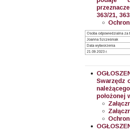
przeznacz
363/21, 363
Ochron
Osoba odpowiedzialna za t
Joanna Szcześniak
Data wytworzenia
21.09.2023 r.
OGŁOSZEN
Swarzędz o
należącego
położonej w
Załączn
Załączn
Ochron
OGŁOSZEN