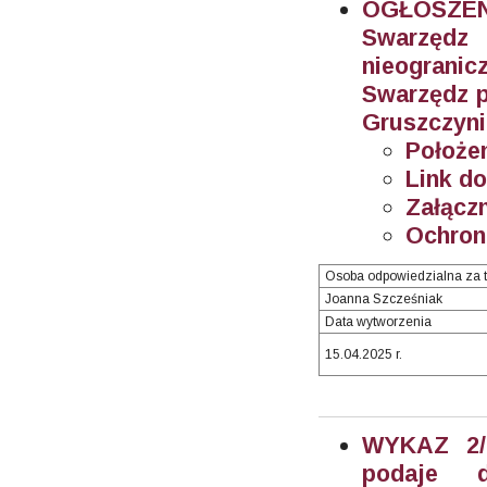
OGŁOSZEN
Swarzęd
nieogran
Swarzędz p
Gruszczynie
Położe
Link do
Załączn
Ochron
Osoba odpowiedzialna za t
Joanna Szcześniak
Data wytworzenia
15.04.2025 r.
WYKAZ 2/2
podaje 