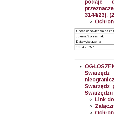
podaje 
przeznacze
3144/23). (
Ochron
Osoba odpowiedzialna za t
Joanna Szcześniak
Data wytworzenia
18.04.2025 r.
OGŁOSZEN
Swarzęd
nieogran
Swarzędz 
Swarzędzu 
Link do
Załączn
Ochron