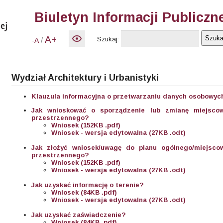
Biuletyn Informacji Publiczn
A+
Szukaj:
/
-A
Wydział Architektury i Urbanistyki
Klauzula informacyjna o przetwarzaniu danych osobowych
Jak wnioskować o sporządzenie lub zmianę miejsco
przestrzennego?
Wniosek (152KB .pdf)
Wniosek - wersja edytowalna (27KB .odt)
Jak złożyć wniosek/uwagę do planu ogólnego/miejsc
przestrzennego?
Wniosek (152KB .pdf)
Wniosek - wersja edytowalna (27KB .odt)
Jak uzyskać informację o terenie?
Wniosek (84KB .pdf)
Wniosek - wersja edytowalna (27KB .odt)
Jak uzyskać zaświadczenie?
Wniosek (84KB .pdf)