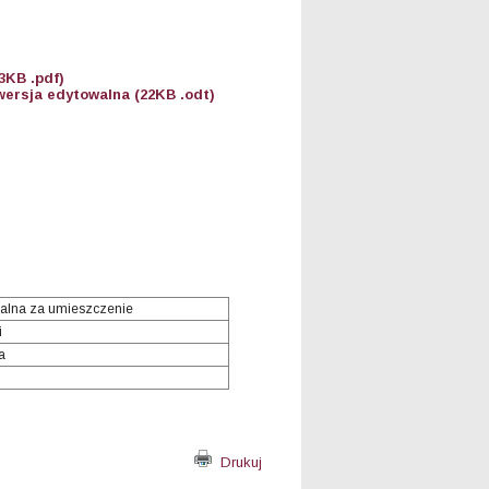
3KB .pdf)
ersja edytowalna (22KB .odt)
alna za umieszczenie
i
a
Drukuj