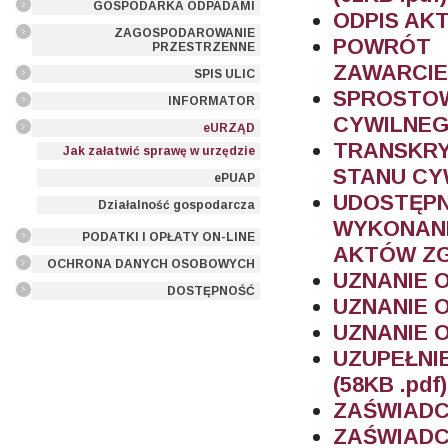
GOSPODARKA ODPADAMI
ODPIS AKT
ZAGOSPODAROWANIE
POWRÓT
PRZESTRZENNE
ZAWARCIE
SPIS ULIC
SPROST
INFORMATOR
CYWILNEGO
eURZĄD
TRANSKR
Jak załatwić sprawę w urzędzie
STANU CYW
ePUAP
UDOSTĘP
Działalność gospodarcza
WYKONAN
PODATKI I OPŁATY ON-LINE
AKTÓW ZG
OCHRONA DANYCH OSOBOWYCH
UZNANIE O
DOSTĘPNOŚĆ
UZNANIE O
UZNANIE O
UZUPEŁNI
(58KB .pdf)
ZAŚWIADCZ
ZAŚWIAD