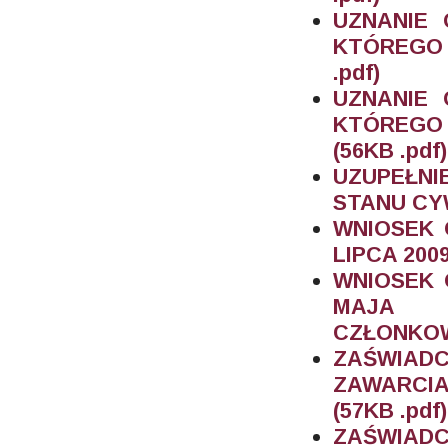
UZNANIE
KTÓREGO
.pdf)
UZNANIE
KTÓREGO
(56KB .pdf)
UZUPEŁN
STANU CYW
WNIOSEK 
LIPCA 200
WNIOSEK 
MAJA 
CZŁONKOWS
ZAŚWIAD
ZAWARCI
(57KB .pdf)
ZAŚWIADCZ