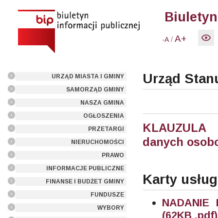
Biuletyn
A+
/
-A
Urząd Stan
URZĄD MIASTA I GMINY
SAMORZĄD GMINY
NASZA GMINA
OGŁOSZENIA
KLAUZULA 
PRZETARGI
danych osobo
NIERUCHOMOŚCI
PRAWO
INFORMACJE PUBLICZNE
Karty usług
FINANSE I BUDŻET GMINY
FUNDUSZE
NADANIE 
WYBORY
(62KB .pdf)