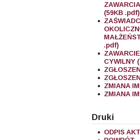
ZAWARCI
(59KB .pdf)
ZAŚWIA
OKOLIC
MAŁŻEŃST
.pdf)
ZAWARCI
CYWILNY (
ZGŁOSZENI
ZGŁOSZENI
ZMIANA IMI
ZMIANA IM
Druki
ODPIS AKT