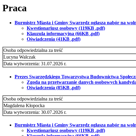
Praca
Burmistrz Miasta i Gminy Swarzędz ogłasza nabór na wolne 
Kwestionariusz osobowy (119KB .pdf)
Klauzula informacyjna (66KB .pdf)
Oświadczenia (41KB .pdf)
Osoba odpowiedzialna za treść
Lucyna Walczak
Data wytworzenia: 31.07.2026 r.
Prezes Swarzędzkiego Towarzystwa Budownictwa Społecznego
Zgoda na przetwarzanie danych osobowych kandydat
Oświadczenia (85KB .pdf)
Osoba odpowiedzialna za treść
Magdalena Kłopocka
Data wytworzenia: 30.07.2026 r.
Burmistrz Miasta i Gminy Swarzędz ogłasza nabór na wolne
Kwestionariusz osobowy (119KB .pdf)
Klauzula informacyjna (66KB .pdf)