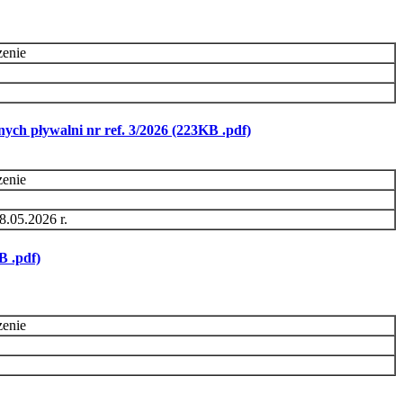
zenie
nych pływalni nr ref. 3/2026 (223KB .pdf)
zenie
8.05.2026 r.
 .pdf)
zenie