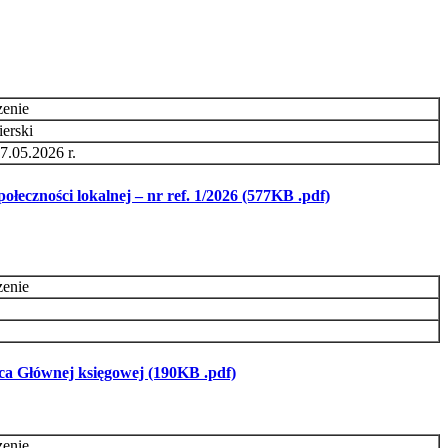
zenie
erski
7.05.2026 r.
eczności lokalnej – nr ref. 1/2026 (577KB .pdf)
zenie
a Głównej księgowej (190KB .pdf)
zenie