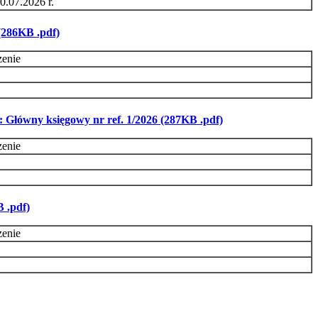
0.07.2026 r.
(286KB .pdf)
zenie
Główny księgowy nr ref. 1/2026 (287KB .pdf)
zenie
 .pdf)
zenie