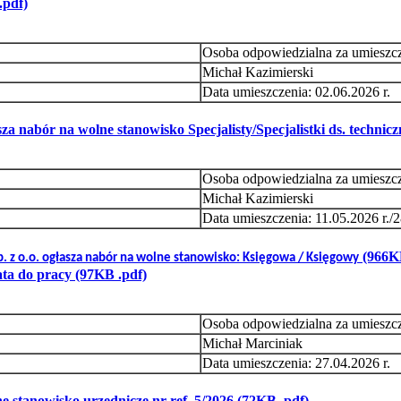
.pdf)
Osoba odpowiedzialna za umieszc
Michał Kazimierski
Data umieszczenia: 02.06.2026 r.
 nabór na wolne stanowisko Specjalisty/Specjalistki ds. technicz
Osoba odpowiedzialna za umieszc
Michał Kazimierski
Data umieszczenia: 11.05.2026 r./2
(966KB
 z o.o. ogłasza nabór na wolne stanowisko: Księgowa / Księgowy
a do pracy (97KB .pdf)
Osoba odpowiedzialna za umieszc
Michał Marciniak
Data umieszczenia: 27.04.2026 r.
 stanowisko urzędnicze nr ref. 5/2026
(72KB .pdf)