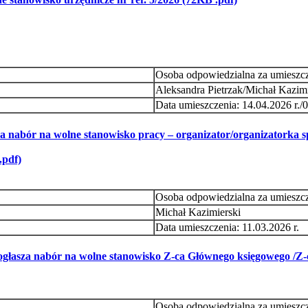
Osoba odpowiedzialna za umieszc
Aleksandra Pietrzak/Michał Kazimi
Data umieszczenia: 14.04.2026 r./0
abór na wolne stanowisko pracy – organizator/organizatorka społ
.pdf)
Osoba odpowiedzialna za umieszc
Michał Kazimierski
Data umieszczenia: 11.03.2026 r.
łasza nabór na wolne stanowisko Z-ca Głównego księgowego /Z-c
Osoba odpowiedzialna za umieszc