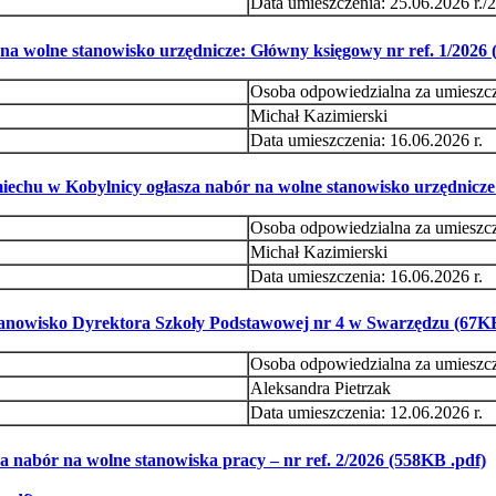
Data umieszczenia: 25.06.2026 r./2
a wolne stanowisko urzędnicze: Główny księgowy nr ref. 1/2026 
Osoba odpowiedzialna za umieszc
Michał Kazimierski
Data umieszczenia: 16.06.2026 r.
chu w Kobylnicy ogłasza nabór na wolne stanowisko urzędnicze: 
Osoba odpowiedzialna za umieszc
Michał Kazimierski
Data umieszczenia: 16.06.2026 r.
tanowisko Dyrektora Szkoły Podstawowej nr 4 w Swarzędzu (67KB
Osoba odpowiedzialna za umieszc
Aleksandra Pietrzak
Data umieszczenia: 12.06.2026 r.
nabór na wolne stanowiska pracy – nr ref. 2/2026 (558KB .pdf)