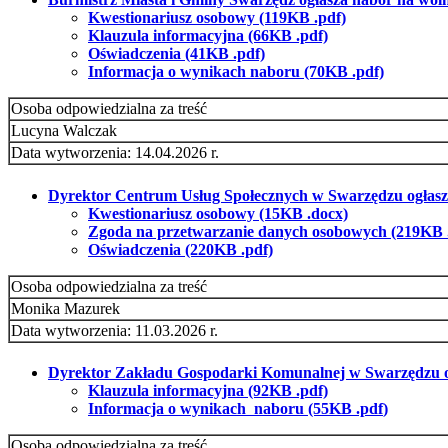
Kwestionariusz osobowy (119KB .pdf)
Klauzula informacyjna (66KB .pdf)
Oświadczenia (41KB .pdf)
Informacja o wynikach naboru (70KB .pdf)
Osoba odpowiedzialna za treść
Lucyna Walczak
Data wytworzenia: 14.04.2026 r.
Dyrektor Centrum Usług Społecznych w Swarzędzu ogłasza n
Kwestionariusz osobowy (15KB .docx)
Zgoda na przetwarzanie danych osobowych (219KB 
Oświadczenia (220KB .pdf)
Osoba odpowiedzialna za treść
Monika Mazurek
Data wytworzenia: 11.03.2026 r.
Dyrektor Zakładu Gospodarki Komunalnej w Swarzędzu og
Klauzula informacyjna (92KB .pdf)
Informacja o wynikach naboru (55KB .pdf
)
Osoba odpowiedzialna za treść