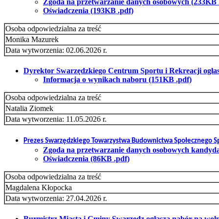
Zgoda na przetwarzanie danych osobowych (233KB 
Oświadczenia (193KB .pdf)
Osoba odpowiedzialna za treść
Monika Mazurek
Data wytworzenia: 02.06.2026 r.
Dyrektor Swarzędzkiego Centrum Sportu i Rekreacji ogłasza
Informacja o wynikach naboru (151KB .pdf)
Osoba odpowiedzialna za treść
Natalia Ziomek
Data wytworzenia: 11.05.2026 r.
Prezes Swarzędzkiego Towarzystwa Budownictwa Społecznego Sp.
Zgoda na przetwarzanie danych osobowych kandydat
Oświadczenia (86KB .pdf)
Osoba odpowiedzialna za treść
Magdalena Kłopocka
Data wytworzenia: 27.04.2026 r.
Burmistrz Miasta i Gminy Swarzędz ogłasza nabór na wolne