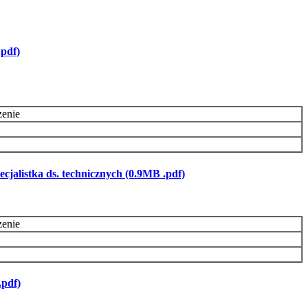
.pdf)
zenie
cjalistka ds. technicznych (0.9MB .pdf)
zenie
.pdf)