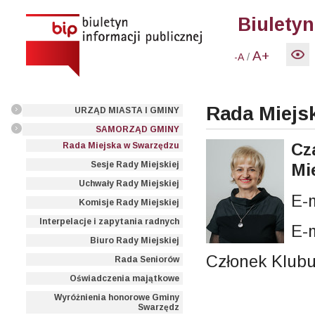
Biuletyn
A+
/
-A
Rada Miejsk
URZĄD MIASTA I GMINY
SAMORZĄD GMINY
Cz
Rada Miejska w Swarzędzu
Sesje Rady Miejskiej
Mi
Uchwały Rady Miejskiej
E-
Komisje Rady Miejskiej
Interpelacje i zapytania radnych
E-
Biuro Rady Miejskiej
Członek Klub
Rada Seniorów
Oświadczenia majątkowe
Wyróżnienia honorowe Gminy
Swarzędz