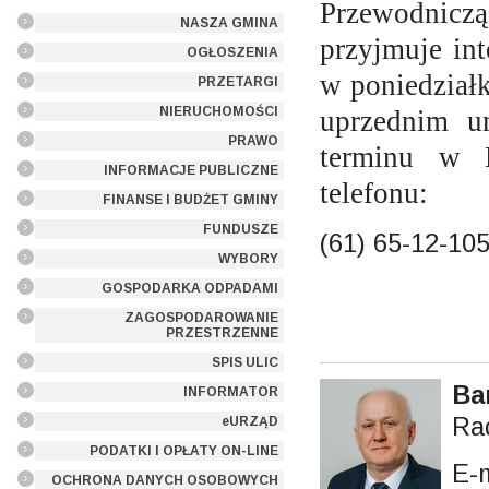
Przewodnic
NASZA GMINA
przyjmuje in
OGŁOSZENIA
w poniedział
PRZETARGI
NIERUCHOMOŚCI
uprzednim u
PRAWO
terminu w 
INFORMACJE PUBLICZNE
telefonu:
FINANSE I BUDŻET GMINY
FUNDUSZE
(61) 65-12-105
WYBORY
GOSPODARKA ODPADAMI
ZAGOSPODAROWANIE
PRZESTRZENNE
SPIS ULIC
Ba
INFORMATOR
Ra
eURZĄD
PODATKI I OPŁATY ON-LINE
E-
OCHRONA DANYCH OSOBOWYCH