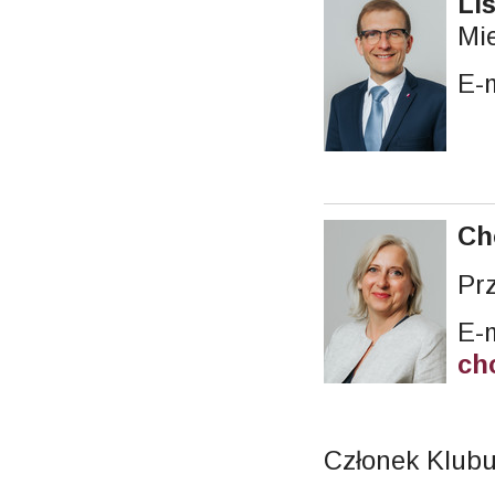
Li
Mie
E-
Ch
Pr
E-m
ch
Członek Klub