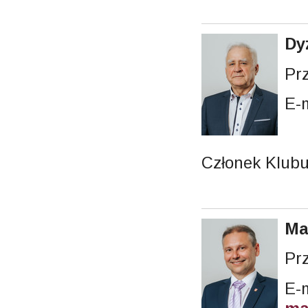
Dy
Pr
E-
Członek Klub
Ma
Pr
E-m