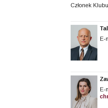
Członek Klub
Ta
E-
Za
ch