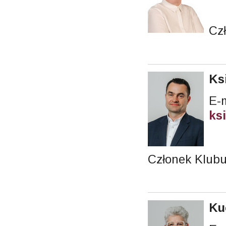
Cz
Ks
E-m
ks
Członek Klub
Ku