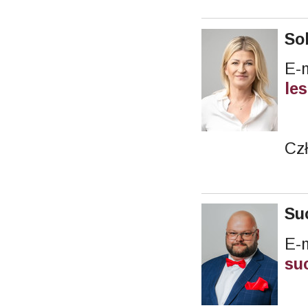
So
le
Cz
Su
E-m
su