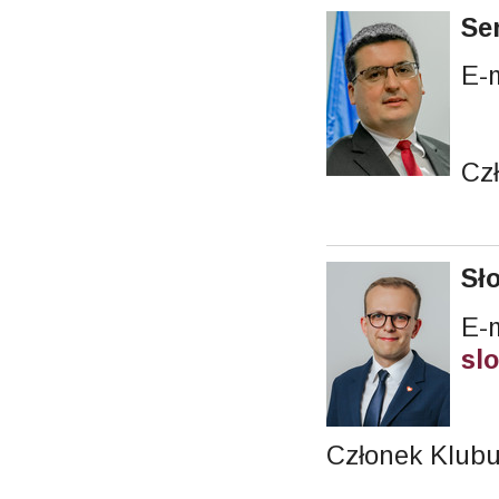
Se
E-
Cz
Sł
E-m
sl
Członek Klubu