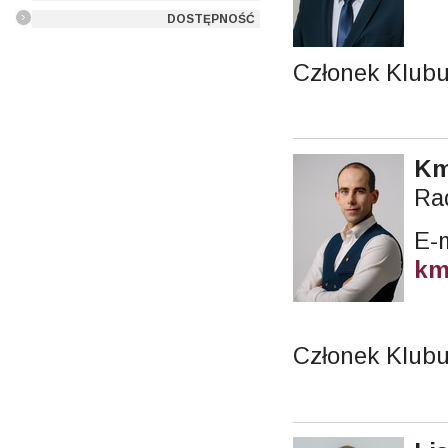
DOSTĘPNOŚĆ
Członek Klub
Km
Ra
E-m
km
Członek Klubu