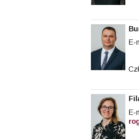
Bu
E-
Cz
Fi
ro