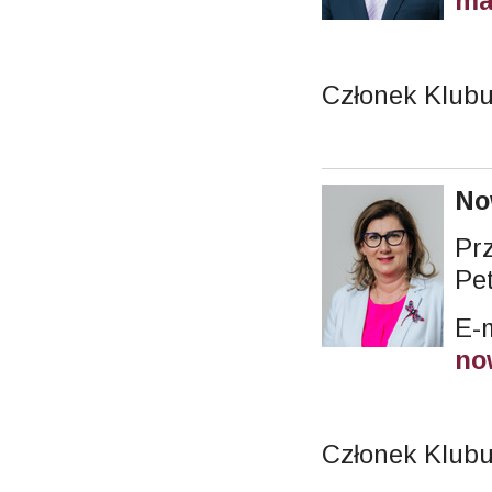
ma
Członek Klub
No
Pr
Pet
E-m
no
Członek Klubu