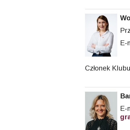
Wo
Pr
E-
Członek Klubu
Ba
gr