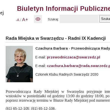
Biuletyn Informacji Publiczn
A+
Szukaj:
/
-A
Rada Miejska w Swarzędzu - Radni IX Kadencji
Czachura
Barbara - Przewodnicząca Rady 
E-mail:
przewodniczaca@swarzedz.pl
E-mail:
czachura.barbara@rada.swarzedz.p
Członek Klubu Radnych Swarzędz 2030
Przewodnicząca Rady Miejskiej w Swarzędzu przyjmuje int
wniosków w poniedziałki od godziny 13:00 do godziny 18:00, p
poprzez rezerwację terminu w Biurze Rady Miejskiej pod numerem
(61) 65-12-105; (61) 65-12-106.