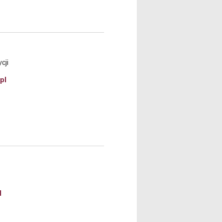
cji
pl
l