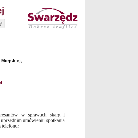
ej
Miejskiej
,
l
eresantów w sprawach skarg i
o uprzednim umówieniu spotkania
 telefonu: