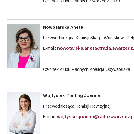
Członek Klubu Radnych Swarzędz 2030
Nowotarska Aneta
Przewodnicząca Komisji Skarg, Wniosków i Pety
E-mail:
nowotarska.aneta@rada.swarzedz.
Członek Klubu Radnych Koalicja Obywatelska
Wojtysiak-Tierling
Joanna
Przewodnicząca Komisji Rewizyjnej
E-mail:
wojtysiak.joanna@rada.swarzedz.p