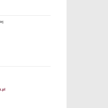
iej
.pl