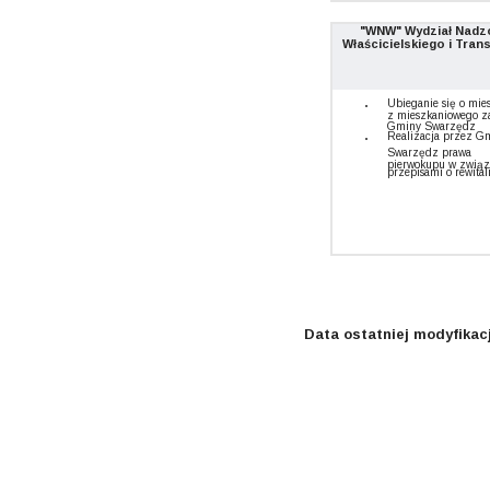
"WNW" Wydział Nadz
Właścicielskiego i Tran
Ubieganie się o mie
z mieszkaniowego z
Gminy Swarzędz
Realizacja przez G
Swarzędz prawa
pierwokupu w związ
przepisami o rewital
Data ostatniej modyfikacj