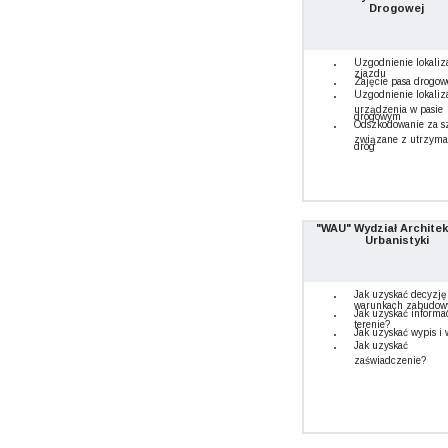
Drogowej
Uzgodnienie lokaliz
zjazdu
Zajęcie pasa drogo
Uzgodnienie lokaliz
urządzenia w pasie
drogowym
Odszkodowanie za s
związane z utrzym
dróg
"WAU" Wydział Architek
Urbanistyki
Jak uzyskać decyzję
warunkach zabudow
Jak uzyskać informa
terenie?
Jak uzyskać wypis i 
Jak uzyskać
zaświadczenie?