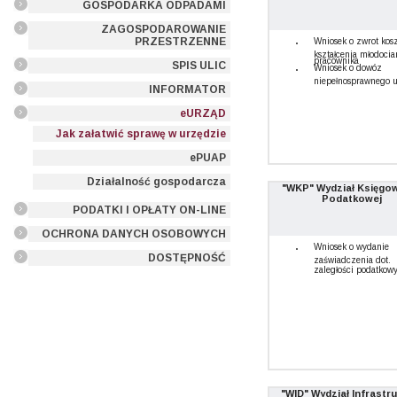
GOSPODARKA ODPADAMI
ZAGOSPODAROWANIE
PRZESTRZENNE
Wniosek o zwrot kos
kształcenia młodoci
pracownika
SPIS ULIC
Wniosek o dowóz
niepełnosprawnego 
INFORMATOR
eURZĄD
Jak załatwić sprawę w urzędzie
ePUAP
Działalność gospodarcza
"WKP" Wydział Księgo
Podatkowej
PODATKI I OPŁATY ON-LINE
OCHRONA DANYCH OSOBOWYCH
Wniosek o wydanie
DOSTĘPNOŚĆ
zaświadczenia dot.
zaległości podatkow
"WID" Wydział Infrastr