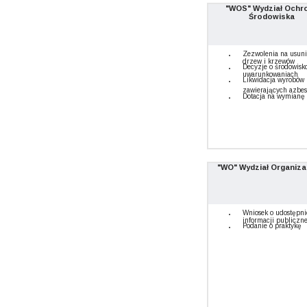
"WOS" Wydział Ochr
Środowiska
Zezwolenia na usuni
drzew i krzewów
Decyzje o środowis
uwarunkowaniach
Likwidacja wyrobów
zawierających azbes
Dotacja na wymianę 
"WO" Wydział Organiza
Wniosek o udostępni
informacji publiczne
Podanie o praktykę