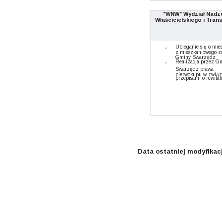
"WNW" Wydział Nadz
Właścicielskiego i Tran
Ubieganie się o mie
z mieszkaniowego z
Gminy Swarzędz
Realizacja przez G
Swarzędz prawa
pierwokupu w związ
przepisami o rewital
Data ostatniej modyfikacj