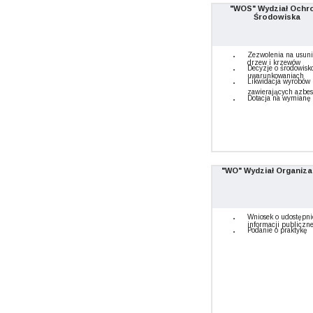
"WOS" Wydział Ochr
Środowiska
Zezwolenia na usuni
drzew i krzewów
Decyzje o środowis
uwarunkowaniach
Likwidacja wyrobów
zawierających azbes
Dotacja na wymianę 
"WO" Wydział Organiza
Wniosek o udostępni
informacji publiczne
Podanie o praktykę