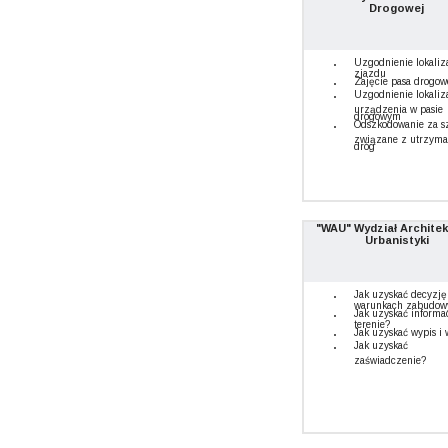
Drogowej
Uzgodnienie lokaliz
zjazdu
Zajęcie pasa drogo
Uzgodnienie lokaliz
urządzenia w pasie
drogowym
Odszkodowanie za s
związane z utrzym
dróg
"WAU" Wydział Architek
Urbanistyki
Jak uzyskać decyzję
warunkach zabudow
Jak uzyskać informa
terenie?
Jak uzyskać wypis i 
Jak uzyskać
zaświadczenie?