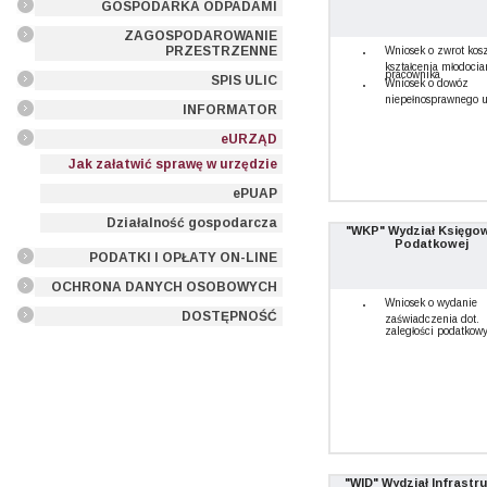
GOSPODARKA ODPADAMI
ZAGOSPODAROWANIE
PRZESTRZENNE
Wniosek o zwrot kos
kształcenia młodoci
pracownika
SPIS ULIC
Wniosek o dowóz
niepełnosprawnego 
INFORMATOR
eURZĄD
Jak załatwić sprawę w urzędzie
ePUAP
Działalność gospodarcza
"WKP" Wydział Księgo
Podatkowej
PODATKI I OPŁATY ON-LINE
OCHRONA DANYCH OSOBOWYCH
Wniosek o wydanie
DOSTĘPNOŚĆ
zaświadczenia dot.
zaległości podatkow
"WID" Wydział Infrastr