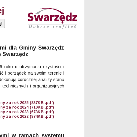
ej
ymi dla Gminy Swarzędz
ę Swarzędz
6 roku o utrzymaniu czystości i
ć i porządek na swoim terenie i
dokonują corocznej analizy stanu
 technicznych i organizacyjnych
y za rok 2025 (837KB .pdf)
y za rok 2024 (710KB .pdf)
y za rok 2023 (673KB .pdf)
y za rok 2022 (874KB .pdf)
nymi w ramach systemu