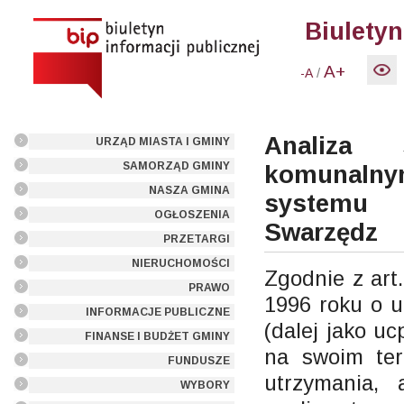
Biuletyn
A+
/
-A
Analiza 
URZĄD MIASTA I GMINY
SAMORZĄD GMINY
komunalny
NASZA GMINA
systemu 
OGŁOSZENIA
Swarzędz
PRZETARGI
NIERUCHOMOŚCI
Zgodnie z art
PRAWO
1996 roku o u
INFORMACJE PUBLICZNE
(dalej jako u
FINANSE I BUDŻET GMINY
na swoim ter
FUNDUSZE
utrzymania, 
WYBORY