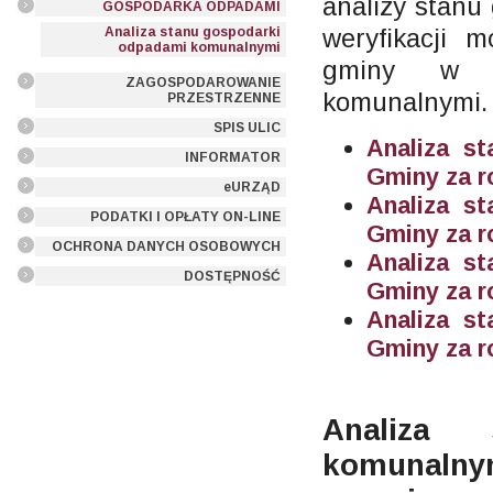
analizy stanu
GOSPODARKA ODPADAMI
weryfikacji m
Analiza stanu gospodarki
odpadami komunalnymi
gminy w z
ZAGOSPODAROWANIE
komunalnymi.
PRZESTRZENNE
SPIS ULIC
Analiza s
INFORMATOR
Gminy za r
eURZĄD
Analiza s
PODATKI I OPŁATY ON-LINE
Gminy za r
OCHRONA DANYCH OSOBOWYCH
Analiza s
DOSTĘPNOŚĆ
Gminy za r
Analiza s
Gminy za r
Analiza 
komuna