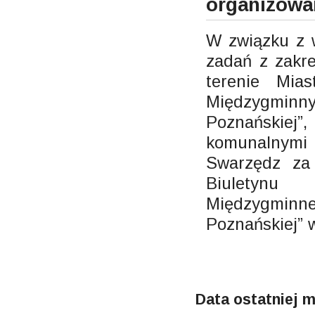
organizowa
W związku z 
zadań z zakr
terenie Mia
Międzygminn
Poznańskiej
komunalnymi 
Swarzędz za 
Biuletynu
Międzygminn
Poznańskiej” w
Data ostatniej m