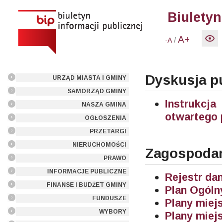
Biuletyn
A+
/
-A
Dyskusja pu
URZĄD MIASTA I GMINY
SAMORZĄD GMINY
Instrukcja
NASZA GMINA
otwartego 
OGŁOSZENIA
PRZETARGI
NIERUCHOMOŚCI
Zagospodar
PRAWO
INFORMACJE PUBLICZNE
Rejestr da
FINANSE I BUDŻET GMINY
Plan Ogól
FUNDUSZE
Plany miej
WYBORY
Plany miej