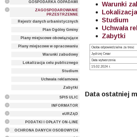
GOSPODARKA ODPADAMI
Warunki z
ZAGOSPODAROWANIE
Lokalizacj
PRZESTRZENNE
Studium
Rejestr danych urbanistycznych
Uchwała r
Plan Ogólny Gminy
Zabytki
Plany miejscowe obowiązujące
Plany miejscowe w opracowaniu
Osoba odpowiedzialna za treść
Jędrzej Cesar
Warunki zabudowy
Data wytworzenia
Lokalizacja celu publicznego
15.02.2024 r.
Studium
Uchwała reklamowa
Zabytki
Data ostatniej m
SPIS ULIC
INFORMATOR
eURZĄD
PODATKI I OPŁATY ON-LINE
OCHRONA DANYCH OSOBOWYCH