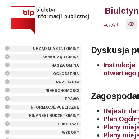
Biuletyn
A+
/
-A
Dyskusja pu
URZĄD MIASTA I GMINY
SAMORZĄD GMINY
Instrukcja
NASZA GMINA
otwartego 
OGŁOSZENIA
PRZETARGI
NIERUCHOMOŚCI
Zagospodar
PRAWO
INFORMACJE PUBLICZNE
Rejestr da
FINANSE I BUDŻET GMINY
Plan Ogól
FUNDUSZE
Plany miej
WYBORY
Plany miej