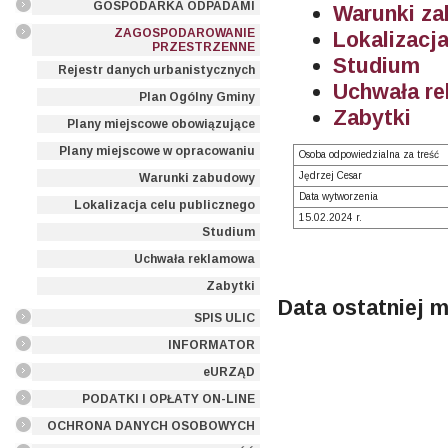
GOSPODARKA ODPADAMI
Warunki z
ZAGOSPODAROWANIE
Lokalizacj
PRZESTRZENNE
Studium
Rejestr danych urbanistycznych
Uchwała r
Plan Ogólny Gminy
Zabytki
Plany miejscowe obowiązujące
Plany miejscowe w opracowaniu
Osoba odpowiedzialna za treść
Jędrzej Cesar
Warunki zabudowy
Data wytworzenia
Lokalizacja celu publicznego
15.02.2024 r.
Studium
Uchwała reklamowa
Zabytki
Data ostatniej m
SPIS ULIC
INFORMATOR
eURZĄD
PODATKI I OPŁATY ON-LINE
OCHRONA DANYCH OSOBOWYCH