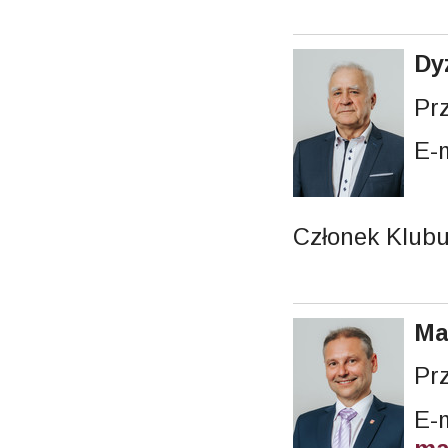
Dy
Pr
E-
Członek Klub
Ma
Pr
E-m