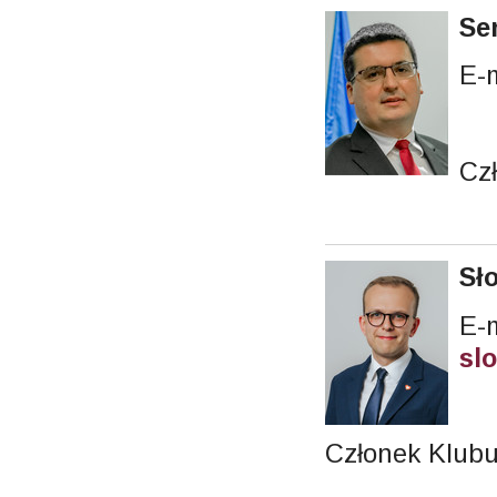
Se
E-
Cz
Sł
E-m
sl
Członek Klubu