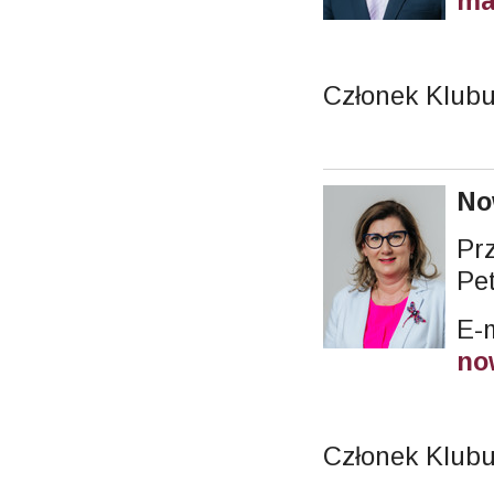
ma
Członek Klub
No
Pr
Pet
E-m
no
Członek Klubu