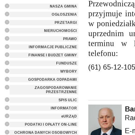
Przewodnic
NASZA GMINA
przyjmuje in
OGŁOSZENIA
w poniedział
PRZETARGI
NIERUCHOMOŚCI
uprzednim u
PRAWO
terminu w 
INFORMACJE PUBLICZNE
telefonu:
FINANSE I BUDŻET GMINY
FUNDUSZE
(61) 65-12-105
WYBORY
GOSPODARKA ODPADAMI
ZAGOSPODAROWANIE
PRZESTRZENNE
SPIS ULIC
Ba
INFORMATOR
Ra
eURZĄD
PODATKI I OPŁATY ON-LINE
E-
OCHRONA DANYCH OSOBOWYCH