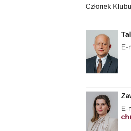
Członek Klub
Ta
E-
Za
ch