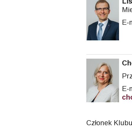
Li
Mie
E-
Ch
Pr
E-m
ch
Członek Klub