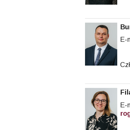
Bu
E-
Cz
Fi
ro