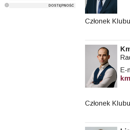
DOSTĘPNOŚĆ
Członek Klub
Km
Ra
E-m
km
Członek Klubu