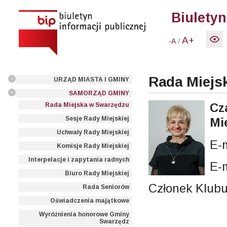
Biuletyn
A+
/
-A
Rada Miejsk
URZĄD MIASTA I GMINY
SAMORZĄD GMINY
Cz
Rada Miejska w Swarzędzu
Sesje Rady Miejskiej
Mi
Uchwały Rady Miejskiej
E-
Komisje Rady Miejskiej
Interpelacje i zapytania radnych
E-
Biuro Rady Miejskiej
Członek Klub
Rada Seniorów
Oświadczenia majątkowe
Wyróżnienia honorowe Gminy
Swarzędz