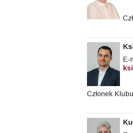
Cz
Ks
E-m
ks
Członek Klub
Ku