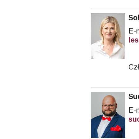
So
le
Cz
Su
E-m
su