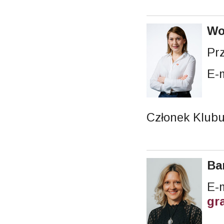
Wo
Pr
E-
Członek Klubu
Ba
gr