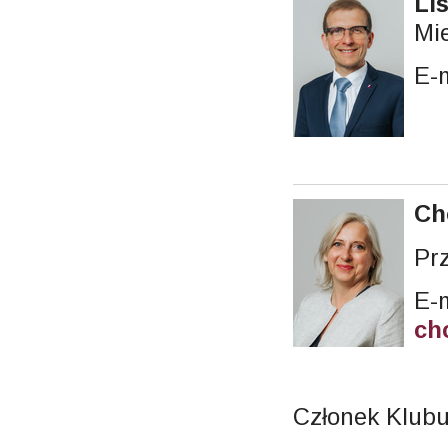
Li
Mie
E-
Ch
Pr
E-m
ch
Członek Klub