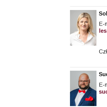
So
le
Cz
Su
E-m
su