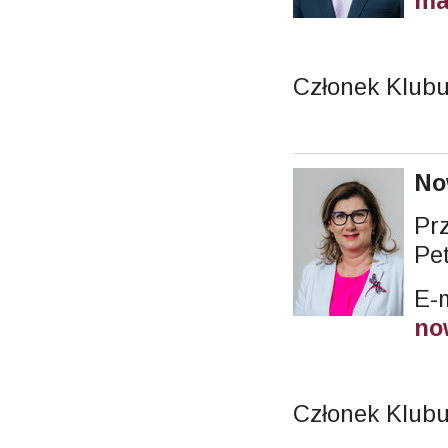
ma
Członek Klub
No
Pr
Pet
E-m
no
Członek Klubu