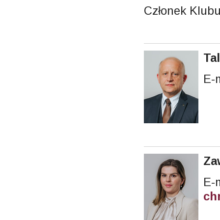
Członek Klub
Ta
E-
Za
ch