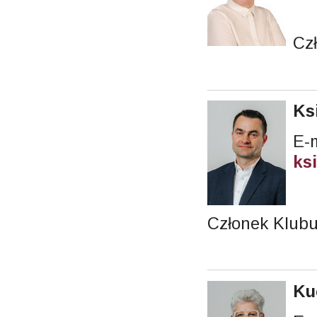
Cz
Ks
E-m
ks
Członek Klub
Ku