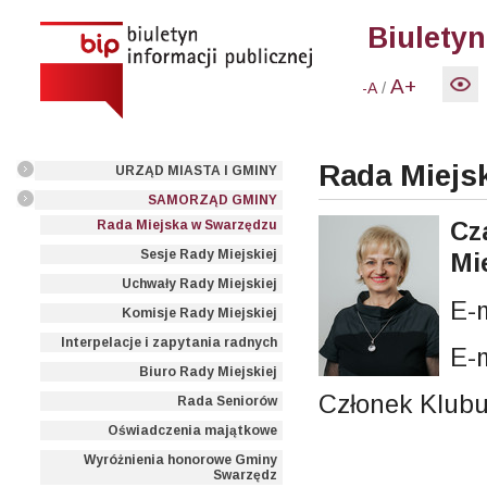
Biuletyn
A+
/
-A
Rada Miejsk
URZĄD MIASTA I GMINY
SAMORZĄD GMINY
Cz
Rada Miejska w Swarzędzu
Sesje Rady Miejskiej
Mi
Uchwały Rady Miejskiej
E-
Komisje Rady Miejskiej
Interpelacje i zapytania radnych
E-
Biuro Rady Miejskiej
Członek Klub
Rada Seniorów
Oświadczenia majątkowe
Wyróżnienia honorowe Gminy
Swarzędz