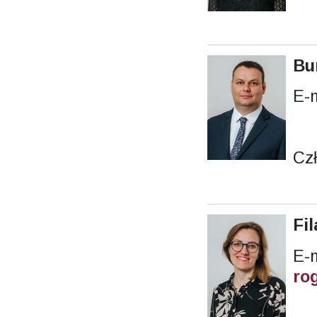
Bu
E-
Cz
Fi
ro