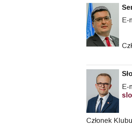
Se
E-
Cz
Sł
E-m
sl
Członek Klubu