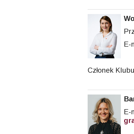
Wo
Pr
E-
Członek Klubu
Ba
gr