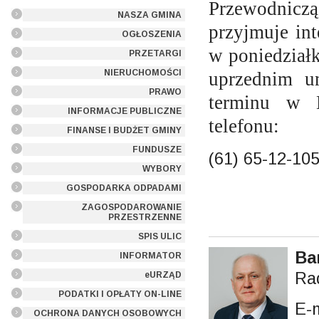
Przewodnic
NASZA GMINA
przyjmuje in
OGŁOSZENIA
w poniedział
PRZETARGI
NIERUCHOMOŚCI
uprzednim u
PRAWO
terminu w 
INFORMACJE PUBLICZNE
telefonu:
FINANSE I BUDŻET GMINY
FUNDUSZE
(61) 65-12-105
WYBORY
GOSPODARKA ODPADAMI
ZAGOSPODAROWANIE
PRZESTRZENNE
SPIS ULIC
Ba
INFORMATOR
Ra
eURZĄD
PODATKI I OPŁATY ON-LINE
E-
OCHRONA DANYCH OSOBOWYCH