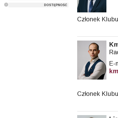
DOSTĘPNOŚĆ
Członek Klub
Km
Ra
E-m
km
Członek Klubu