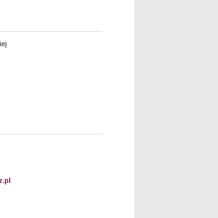
iej
.pl