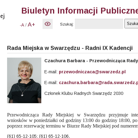
Biuletyn Informacji Publiczn
A+
Szukaj:
/
-A
Rada Miejska w Swarzędzu - Radni IX Kadencji
Czachura
Barbara - Przewodnicząca Rady 
E-mail:
przewodniczaca@swarzedz.pl
E-mail:
czachura.barbara@rada.swarzedz.p
Członek Klubu Radnych Swarzędz 2030
Przewodnicząca Rady Miejskiej w Swarzędzu przyjmuje int
wniosków w poniedziałki od godziny 13:00 do godziny 18:00, p
poprzez rezerwację terminu w Biurze Rady Miejskiej pod numerem
(61) 65-12-105; (61) 65-12-106.