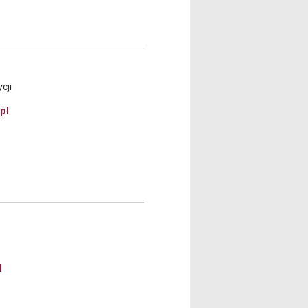
cji
pl
l