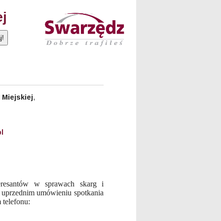
ej
Miejskiej
,
l
eresantów w sprawach skarg i
o uprzednim umówieniu spotkania
 telefonu: