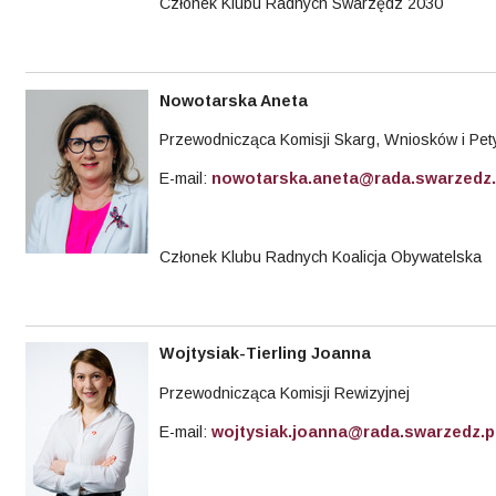
Członek Klubu Radnych Swarzędz 2030
Nowotarska Aneta
Przewodnicząca Komisji Skarg, Wniosków i Pety
E-mail:
nowotarska.aneta@rada.swarzedz.
Członek Klubu Radnych Koalicja Obywatelska
Wojtysiak-Tierling
Joanna
Przewodnicząca Komisji Rewizyjnej
E-mail:
wojtysiak.joanna@rada.swarzedz.p