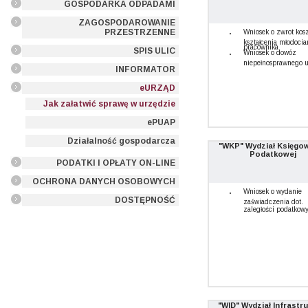
GOSPODARKA ODPADAMI
ZAGOSPODAROWANIE
PRZESTRZENNE
Wniosek o zwrot kos
kształcenia młodoci
pracownika
SPIS ULIC
Wniosek o dowóz
niepełnosprawnego 
INFORMATOR
eURZĄD
Jak załatwić sprawę w urzędzie
ePUAP
Działalność gospodarcza
"WKP" Wydział Księgo
Podatkowej
PODATKI I OPŁATY ON-LINE
OCHRONA DANYCH OSOBOWYCH
Wniosek o wydanie
DOSTĘPNOŚĆ
zaświadczenia dot.
zaległości podatkow
"WID" Wydział Infrastr