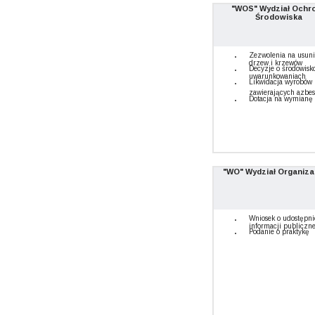
"WOS" Wydział Ochr
Środowiska
Zezwolenia na usuni
drzew i krzewów
Decyzje o środowis
uwarunkowaniach
Likwidacja wyrobów
zawierających azbes
Dotacja na wymianę 
"WO" Wydział Organiza
Wniosek o udostępni
informacji publiczne
Podanie o praktykę