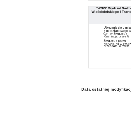
"WNW" Wydział Nadz
Właścicielskiego i Tran
Ubieganie się o mie
z mieszkaniowego z
Gminy Swarzędz
Realizacja przez G
Swarzędz prawa
pierwokupu w związ
przepisami o rewital
Data ostatniej modyfikacj