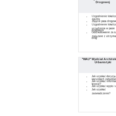
Drogowej
Uzgodnienie lokaliz
zjazdu
Zajęcie pasa drogo
Uzgodnienie lokaliz
urządzenia w pasie
drogowym
Odszkodowanie za s
związane z utrzym
dróg
"WAU" Wydział Architek
Urbanistyki
Jak uzyskać decyzję
warunkach zabudow
Jak uzyskać informa
terenie?
Jak uzyskać wypis i 
Jak uzyskać
zaświadczenie?