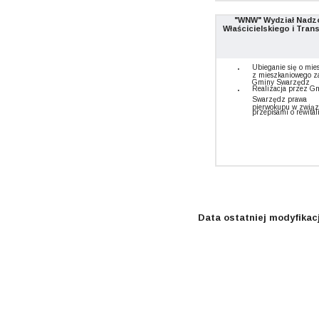
"WNW" Wydział Nadz
Właścicielskiego i Tran
Ubieganie się o mie
z mieszkaniowego z
Gminy Swarzędz
Realizacja przez G
Swarzędz prawa
pierwokupu w związ
przepisami o rewital
Data ostatniej modyfikacj