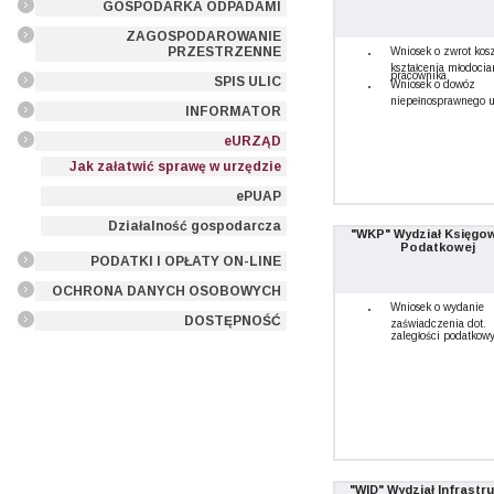
GOSPODARKA ODPADAMI
ZAGOSPODAROWANIE
PRZESTRZENNE
Wniosek o zwrot kos
kształcenia młodoci
pracownika
SPIS ULIC
Wniosek o dowóz
niepełnosprawnego 
INFORMATOR
eURZĄD
Jak załatwić sprawę w urzędzie
ePUAP
Działalność gospodarcza
"WKP" Wydział Księgo
Podatkowej
PODATKI I OPŁATY ON-LINE
OCHRONA DANYCH OSOBOWYCH
Wniosek o wydanie
DOSTĘPNOŚĆ
zaświadczenia dot.
zaległości podatkow
"WID" Wydział Infrastr