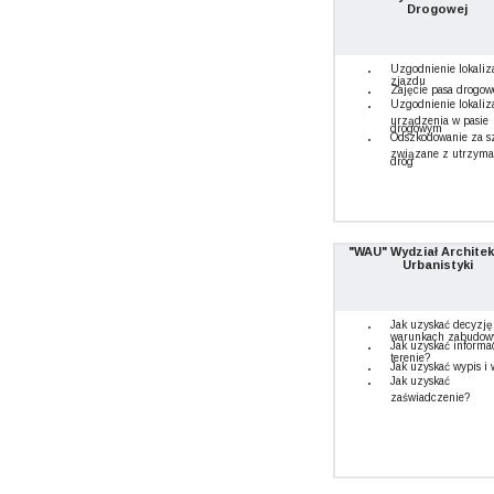
Drogowej
Uzgodnienie lokaliz
zjazdu
Zajęcie pasa drogo
Uzgodnienie lokaliz
urządzenia w pasie
drogowym
Odszkodowanie za s
związane z utrzym
dróg
"WAU" Wydział Architek
Urbanistyki
Jak uzyskać decyzję
warunkach zabudow
Jak uzyskać informa
terenie?
Jak uzyskać wypis i 
Jak uzyskać
zaświadczenie?