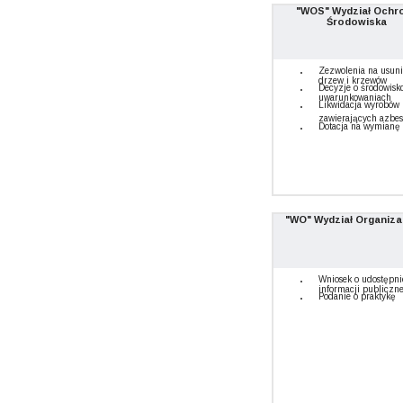
"WOS" Wydział Ochr
Środowiska
Zezwolenia na usuni
drzew i krzewów
Decyzje o środowis
uwarunkowaniach
Likwidacja wyrobów
zawierających azbes
Dotacja na wymianę 
"WO" Wydział Organiza
Wniosek o udostępni
informacji publiczne
Podanie o praktykę