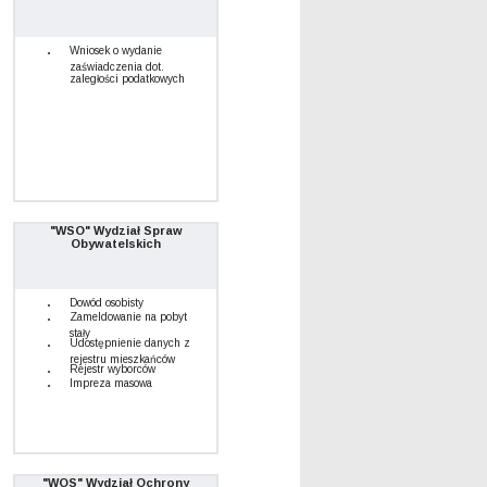
Wniosek o wydanie
zaświadczenia dot.
zaległości podatkowych
"WSO" Wydział Spraw
Obywatelskich
Dowód osobisty
Zameldowanie na pobyt
stały
Udostępnienie danych z
rejestru mieszkańców
Rejestr wyborców
Impreza masowa
"WOS" Wydział Ochrony