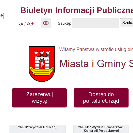
Biuletyn Informacji Publiczn
A+
Szukaj:
/
-A
Zarezerwuj
Dostęp do
wizytę
portalu eUrząd
"WED" Wydział Edukacji
"WPKP" Wydział Podatków i
Kontroli Podatkowej