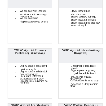
Wniosek o zwrot kosztów
Stawki podatku od
kształcenia młodocianego
nieruchomości
pracownika
Stawka podatku rolnego
Wniosek o dowóz
Stawki podatku leśnego
niepełnosprawnego ucznia
Stawki podatku od środków
transportowych
"WPW" Wydział Pomocy
"WID" Wydział Infrastruktury
Publicznej i Windykacji
Drogowej
Ulgi w spłacie podatków i
Uzgodnienie lokalizacji
zjazdu
opłat lokalnych
Zajęcie pasa drogowego
Ulgi w spłacie należności
Uzgodnienie lokalizacji
cywilnoprawnych
Formularz informacji
urządzenia w pasie
przedstawianych przy
drogowym
Odszkodowanie za szkody
ubieganiu się o pomoc de
minimis
związane z utrzymaniem
dróg
"WAU" Wydział Architektury i
"WGN" Wydział Geodezji i