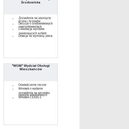
Środowiska
Zezwolenia na usunięcie
drzew i krzewów
Decyzje o środowiskowych
uwarunkowaniach
Likwidacja wyrobów
zawierających azbest
Dotacja na wymianę pieca
"WOM" Wydział Obsługi
Mieszkańców
Oświadczenie roczne
Wniosek o wydanie
zezwolenia na sprzedaż
napojów alkoholowych
Wniosek CEIDG-1