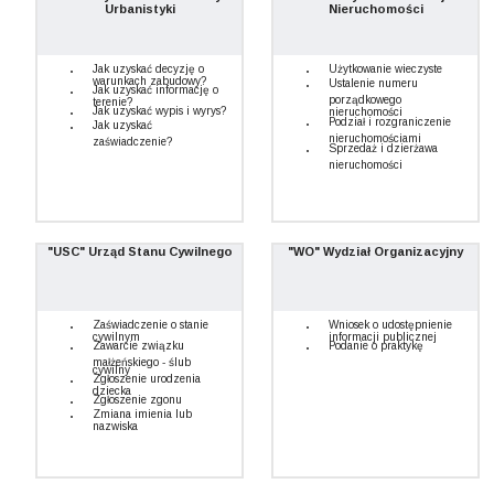
Urbanistyki
Nieruchomości
Jak uzyskać decyzję o
Użytkowanie wieczyste
warunkach zabudowy?
Ustalenie numeru
Jak uzyskać informację o
porządkowego
terenie?
Jak uzyskać wypis i wyrys?
nieruchomości
Podział i rozgraniczenie
Jak uzyskać
nieruchomościami
zaświadczenie?
Sprzedaż i dzierżawa
nieruchomości
"USC" Urząd Stanu Cywilnego
"WO" Wydział Organizacyjny
Zaświadczenie o stanie
Wniosek o udostępnienie
cywilnym
informacji publicznej
Zawarcie związku
Podanie o praktykę
małżeńskiego - ślub
cywilny
Zgłoszenie urodzenia
dziecka
Zgłoszenie zgonu
Zmiana imienia lub
nazwiska