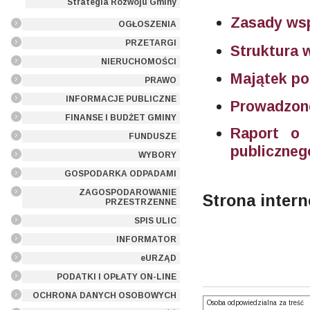
Strategia Rozwoju Gminy
Zasady wsp
OGŁOSZENIA
PRZETARGI
Struktura 
NIERUCHOMOŚCI
Majątek po
PRAWO
INFORMACJE PUBLICZNE
Prowadzone
FINANSE I BUDŻET GMINY
Raport o 
FUNDUSZE
publiczneg
WYBORY
GOSPODARKA ODPADAMI
ZAGOSPODAROWANIE
Strona inter
PRZESTRZENNE
SPIS ULIC
INFORMATOR
eURZĄD
PODATKI I OPŁATY ON-LINE
OCHRONA DANYCH OSOBOWYCH
Osoba odpowiedzialna za treść