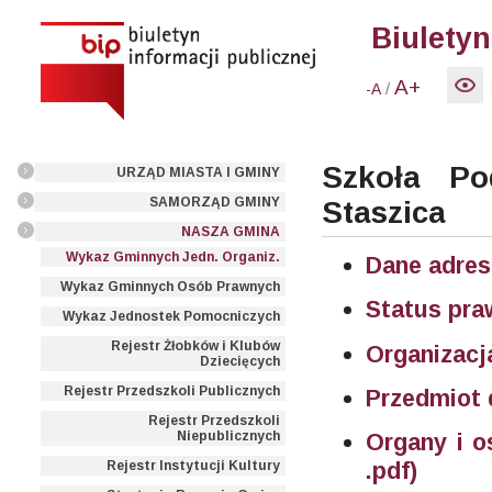
Biuletyn
A+
/
-A
Szkoła Po
URZĄD MIASTA I GMINY
SAMORZĄD GMINY
Staszica
NASZA GMINA
Wykaz Gminnych Jedn. Organiz.
Dane adres
Wykaz Gminnych Osób Prawnych
Status pr
Wykaz Jednostek Pomocniczych
Rejestr Żłobków i Klubów
Organizacj
Dziecięcych
Rejestr Przedszkoli Publicznych
Przedmiot 
Rejestr Przedszkoli
Niepublicznych
Organy i o
.pdf)
Rejestr Instytucji Kultury