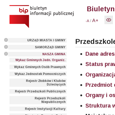
Biuletyn
A+
/
-A
Przedszkole
URZĄD MIASTA I GMINY
SAMORZĄD GMINY
Dane adre
NASZA GMINA
Wykaz Gminnych Jedn. Organiz.
Status pr
Wykaz Gminnych Osób Prawnych
Organizacj
Wykaz Jednostek Pomocniczych
Rejestr Żłobków i Klubów
Przedmiot 
Dziecięcych
Rejestr Przedszkoli Publicznych
Organy i o
Rejestr Przedszkoli
Niepublicznych
Struktura 
Rejestr Instytucji Kultury