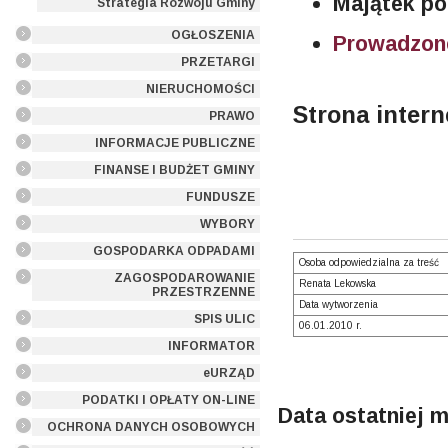
Majątek po
Strategia Rozwoju Gminy
OGŁOSZENIA
Prowadzone
PRZETARGI
NIERUCHOMOŚCI
Strona inter
PRAWO
INFORMACJE PUBLICZNE
FINANSE I BUDŻET GMINY
FUNDUSZE
WYBORY
GOSPODARKA ODPADAMI
Osoba odpowiedzialna za treść
ZAGOSPODAROWANIE
Renata Lekowska
PRZESTRZENNE
Data wytworzenia
SPIS ULIC
06.01.2010 r.
INFORMATOR
eURZĄD
PODATKI I OPŁATY ON-LINE
Data ostatniej m
OCHRONA DANYCH OSOBOWYCH