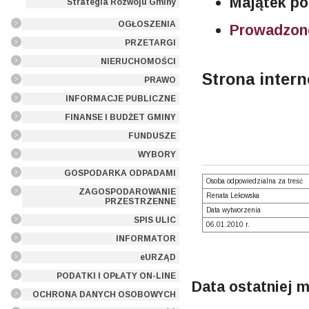
Majątek po
Strategia Rozwoju Gminy
OGŁOSZENIA
Prowadzone
PRZETARGI
NIERUCHOMOŚCI
Strona inter
PRAWO
INFORMACJE PUBLICZNE
FINANSE I BUDŻET GMINY
FUNDUSZE
WYBORY
GOSPODARKA ODPADAMI
Osoba odpowiedzialna za treść
ZAGOSPODAROWANIE
Renata Lekowska
PRZESTRZENNE
Data wytworzenia
SPIS ULIC
06.01.2010 r.
INFORMATOR
eURZĄD
PODATKI I OPŁATY ON-LINE
Data ostatniej m
OCHRONA DANYCH OSOBOWYCH