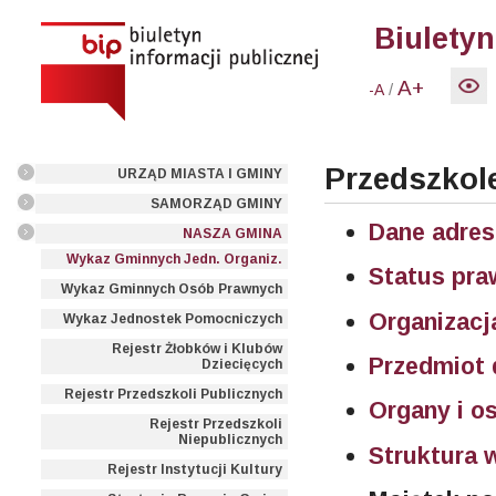
Biuletyn
A+
/
-A
Przedszkole
URZĄD MIASTA I GMINY
SAMORZĄD GMINY
Dane adre
NASZA GMINA
Wykaz Gminnych Jedn. Organiz.
Status pr
Wykaz Gminnych Osób Prawnych
Organizacj
Wykaz Jednostek Pomocniczych
Rejestr Żłobków i Klubów
Przedmiot 
Dziecięcych
Rejestr Przedszkoli Publicznych
Organy i o
Rejestr Przedszkoli
Niepublicznych
Struktura 
Rejestr Instytucji Kultury