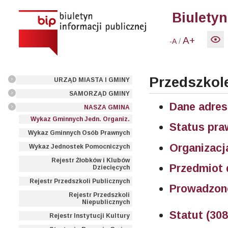
Biuletyn
A+
/
-A
Przedszkole
URZĄD MIASTA I GMINY
SAMORZĄD GMINY
Dane adres
NASZA GMINA
Wykaz Gminnych Jedn. Organiz.
Status pra
Wykaz Gminnych Osób Prawnych
Organizacj
Wykaz Jednostek Pomocniczych
Rejestr Żłobków i Klubów
Przedmiot d
Dziecięcych
Rejestr Przedszkoli Publicznych
Prowadzone 
Rejestr Przedszkoli
Niepublicznych
Statut (30
Rejestr Instytucji Kultury