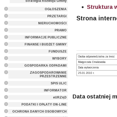
Strategia Rozwoju Gminy
Struktura 
OGŁOSZENIA
PRZETARGI
Strona inter
NIERUCHOMOŚCI
PRAWO
INFORMACJE PUBLICZNE
FINANSE I BUDŻET GMINY
FUNDUSZE
Osoba odpowiedzialna za treść
WYBORY
Małgorzata Ćmakowska
GOSPODARKA ODPADAMI
Data wytworzenia
ZAGOSPODAROWANIE
25.01.2010 r.
PRZESTRZENNE
SPIS ULIC
INFORMATOR
Data ostatniej m
eURZĄD
PODATKI I OPŁATY ON-LINE
OCHRONA DANYCH OSOBOWYCH