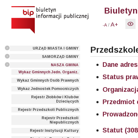
Biuletyn
A+
/
-A
Przedszkole
URZĄD MIASTA I GMINY
SAMORZĄD GMINY
Dane adres
NASZA GMINA
Wykaz Gminnych Jedn. Organiz.
Status pra
Wykaz Gminnych Osób Prawnych
Organizacj
Wykaz Jednostek Pomocniczych
Rejestr Żłobków i Klubów
Przedmiot d
Dziecięcych
Rejestr Przedszkoli Publicznych
Prowadzone 
Rejestr Przedszkoli
Niepublicznych
Statut (30
Rejestr Instytucji Kultury