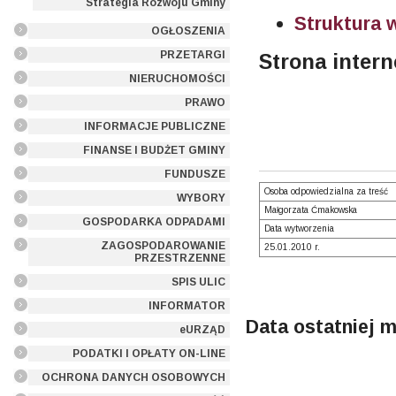
Strategia Rozwoju Gminy
Struktura 
OGŁOSZENIA
PRZETARGI
Strona inter
NIERUCHOMOŚCI
PRAWO
INFORMACJE PUBLICZNE
FINANSE I BUDŻET GMINY
FUNDUSZE
Osoba odpowiedzialna za treść
WYBORY
Małgorzata Ćmakowska
GOSPODARKA ODPADAMI
Data wytworzenia
ZAGOSPODAROWANIE
25.01.2010 r.
PRZESTRZENNE
SPIS ULIC
INFORMATOR
Data ostatniej m
eURZĄD
PODATKI I OPŁATY ON-LINE
OCHRONA DANYCH OSOBOWYCH