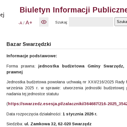
Biuletyn Informacji Publiczn
A+
Szukaj:
/
-A
Bazar Swarzędzki
Informacje podstawowe:
Forma prawna:
jednostka budżetowa Gminy Swarzędz, 
prawnej
Jednostka budżetowa powołana uchwałą nr XXII/216/2025 Rady M
września 2025 r. w sprawie: utworzenia jednostki budżetowe
nadania tej jednostce statutu
(
https://swarzedz.esesja.pl/zalaczniki/364687/216-2025_354
Data rozpoczęcia działalności:
1 stycznia 2026 r.
Siedziba:
ul. Zamkowa 32, 62-020 Swarzędz