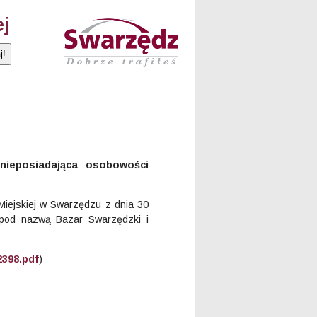
ej
nieposiadająca osobowości
iejskiej w Swarzędzu z dnia 30
j pod nazwą Bazar Swarzędzki i
2398.pdf
)