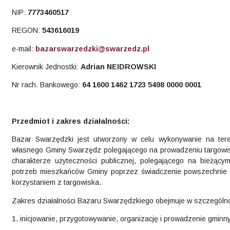
NIP:
7773460517
REGON:
543616019
e-mail:
bazarswarzedzki@swarzedz.pl
Kierownik Jednostki:
Adrian NEIDROWSKI
Nr rach. Bankowego:
64 1600 1462 1723 5498 0000 0001
Przedmiot i zakres działalności:
Bazar Swarzędzki jest utworzony w celu wykonywanie na ter
własnego Gminy Swarzędz polegającego na prowadzeniu targowiska
charakterze użyteczności publicznej, polegającego na bieżący
potrzeb mieszkańców Gminy poprzez świadczenie powszechnie 
korzystaniem z targowiska.
Zakres działalności Bazaru Swarzędzkiego obejmuje w szczególno
1. inicjowanie, przygotowywanie, organizację i prowadzenie gminny