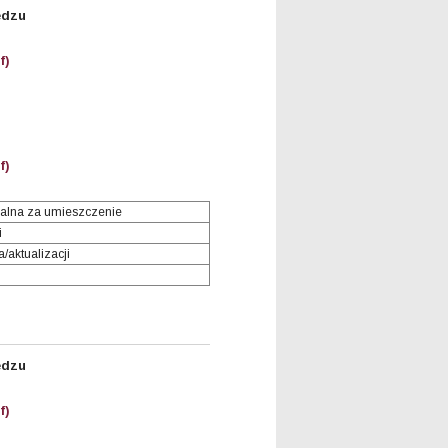
ędzu
f)
f)
alna za umieszczenie
i
/aktualizacji
ędzu
f)