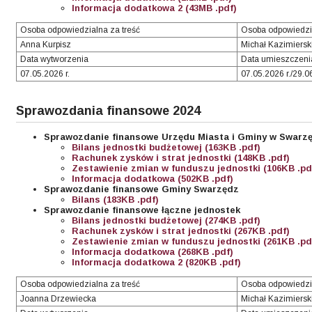
Informacja dodatkowa 2 (43MB .pdf)
Osoba odpowiedzialna za treść
Osoba odpowiedzi
Anna Kurpisz
Michał Kazimiersk
Data wytworzenia
Data umieszczenia
07.05.2026 r.
07.05.2026 r./29.0
Sprawozdania finansowe 2024
Sprawozdanie finansowe Urzędu Miasta i Gminy w Swarz
Bilans jednostki budżetowej (163KB .pdf)
Rachunek zysków i strat jednostki (148KB .pdf)
Zestawienie zmian w funduszu jednostki (106KB .pd
Informacja dodatkowa (502KB .pdf)
Sprawozdanie finansowe Gminy Swarzędz
Bilans (183KB .pdf)
Sprawozdanie finansowe łączne jednostek
Bilans jednostki budżetowej (274KB .pdf)
Rachunek zysków i strat jednostki (267KB .pdf)
Zestawienie zmian w funduszu jednostki (261KB .pd
Informacja dodatkowa (268KB .pdf)
Informacja dodatkowa 2 (820KB .pdf)
Osoba odpowiedzialna za treść
Osoba odpowiedzi
Joanna Drzewiecka
Michał Kazimiersk