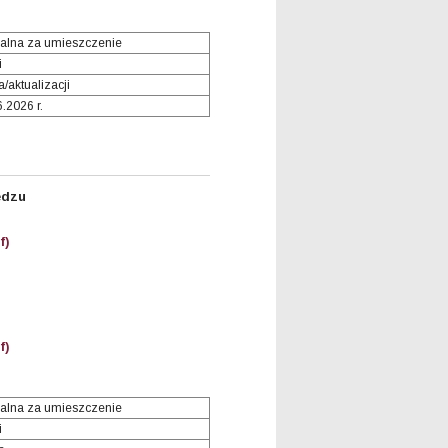
alna za umieszczenie
i
/aktualizacji
6.2026 r.
ędzu
f)
f)
alna za umieszczenie
i