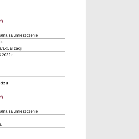
f)
alna za umieszczenie
ak
/aktualizacji
5.2022 r.
ędzu
f)
alna za umieszczenie
i
a