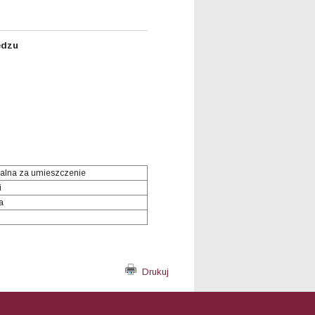
ędzu
alna za umieszczenie
i
a
Drukuj