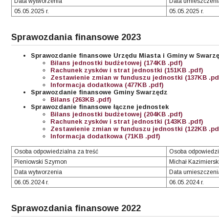
Data wytworzenia
Data umieszczeni
05.05.2025 r.
05.05.2025 r.
Sprawozdania finansowe 2023
Sprawozdanie finansowe Urzędu Miasta i Gminy w Swarz
Bilans jednostki budżetowej (174KB .pdf)
Rachunek zysków i strat jednostki (151KB .pdf)
Zestawienie zmian w funduszu jednostki (137KB .pd
Informacja dodatkowa (477KB .pdf)
Sprawozdanie finansowe Gminy Swarzędz
Bilans (263KB .pdf)
Sprawozdanie finansowe łączne jednostek
Bilans jednostki budżetowej (204KB .pdf)
Rachunek zysków i strat jednostki (143KB .pdf)
Zestawienie zmian w funduszu jednostki (122KB .pd
Informacja dodatkowa (71KB .pdf)
Osoba odpowiedzialna za treść
Osoba odpowiedzi
Pieniowski Szymon
Michał Kazimiersk
Data wytworzenia
Data umieszczeni
06.05.2024 r.
06.05.2024 r.
Sprawozdania finansowe 2022