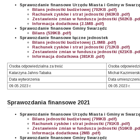
Sprawozdanie finansowe Urzędu Miasta i Gminy w Swarz
Bilans jednostki budżetowej (702KB .pdf)
Rachunek zysków i strat jednostki (663KB .pdf)
Zestawienie zmian w funduszu jednostki (502KB .pd
Informacja dodatkowa (2.1MB .pdf)
Sprawozdanie finansowe Gminy Swarzędz
Bilans (539KB .pdf)
Sprawozdanie finansowe łączne jednostek
Bilans jednostki budżetowej (1.0MB .pdf)
Rachunek zysków i strat jednostki (712KB .pdf)
Zestawienie zmian w funduszu jednostki (621KB .pd
Informacja dodatkowa (381KB .pdf)
Osoba odpowiedzialna za treść
Osoba odpowiedzi
Katarzyna Jahns-Tabaka
Michał Kazimiersk
Data wytworzenia
Data umieszczenia
09.05.2023 r.
09.05.2023 r.
Sprawozdania finansowe 2021
Sprawozdanie finansowe Urzędu Miasta i Gminy w Swarz
Bilans jednostki budżetowej (799KB .pdf)
Rachunek zysków i strat jednostki (791KB .pdf)
Zestawienie zmian w funduszu jednostki (516KB .pd
Informacja dodatkowa (2MB .pdf)
Sprawozdanie finansowe Gminy Swarzędz