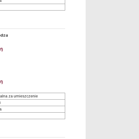
a
ędzu
f)
f)
alna za umieszczenie
i
a