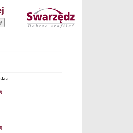
ej
ędzu
f)
f)