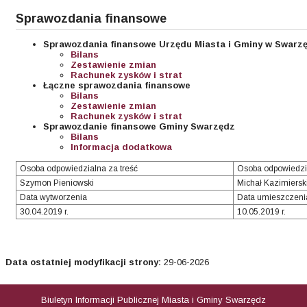
Sprawozdania finansowe
Sprawozdania finansowe Urzędu Miasta i Gminy w Swarz
Bilans
Zestawienie zmian
Rachunek zysków i strat
Łączne s
prawozdania finansowe
Bilans
Zestawienie zmian
Rachunek zysków i strat
Sprawozdanie finansowe Gminy Swarzędz
Bilans
Informacja dodatkowa
Osoba odpowiedzialna za treść
Osoba odpowiedzi
Szymon Pieniowski
Michał Kazimiersk
Data wytworzenia
Data umieszczeni
30.04.2019 r.
10.05.2019 r.
Data ostatniej modyfikacji strony:
29-06-2026
Biuletyn Informacji Publicznej Miasta i Gminy Swarzędz