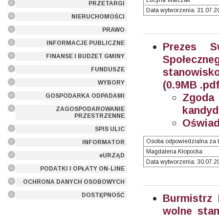
Lucyna Walczak
PRZETARGI
Data wytworzenia: 31.07.20
NIERUCHOMOŚCI
PRAWO
INFORMACJE PUBLICZNE
Prezes S
FINANSE I BUDŻET GMINY
Społeczn
FUNDUSZE
stanowisko
(0.9MB .pdf
WYBORY
Zgoda
GOSPODARKA ODPADAMI
kandyd
ZAGOSPODAROWANIE
PRZESTRZENNE
Oświad
SPIS ULIC
Osoba odpowiedzialna za t
INFORMATOR
Magdalena Kłopocka
eURZĄD
Data wytworzenia: 30.07.20
PODATKI I OPŁATY ON-LINE
OCHRONA DANYCH OSOBOWYCH
DOSTĘPNOŚĆ
Burmistrz
wolne stan