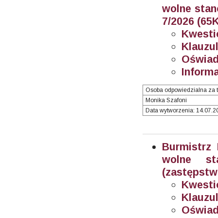
wolne stan
7/2026
(65K
Kwesti
Klauzul
Oświad
Informa
Osoba odpowiedzialna za t
Monika Szafoni
Data wytworzenia: 14.07.20
Burmistrz
wolne sta
(zastępstwo
Kwesti
Klauzul
Oświad