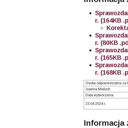
Sprawozdan
r. (164KB .
Korekta
Sprawozdan
r. (80KB .pd
Sprawozdan
r. (165KB .
Sprawozdan
r. (168KB .
Osoba odpowiedzialna za t
Joanna Mieloch
Data wytworzenia
23.04.2024 r.
Informacja 