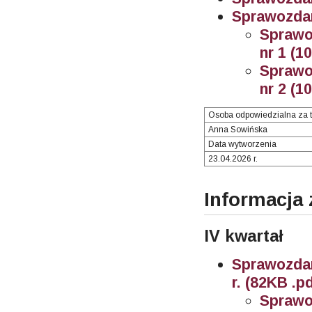
Sprawozdan
Sprawo
nr 1 (1
Sprawo
nr 2 (1
Osoba odpowiedzialna za t
Anna Sowińska
Data wytworzenia
23.04.2026 r.
Informacja 
IV kwartał
Sprawozdan
r. (82KB .pd
Spraw