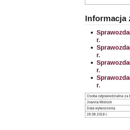
Informacja 
Sprawozdan
r.
Sprawozdan
r.
Sprawozdan
r.
Sprawozdan
r.
Osoba odpowiedzialna za t
Joanna Mieloch
Data wytworzenia
28.08.2018 r.