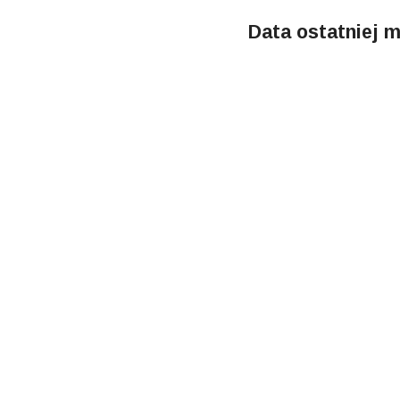
Data ostatniej m