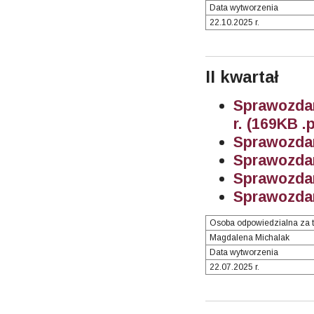
Data wytworzenia
22.10.2025 r.
II kwartał
Sprawozdan
r. (169KB .
Sprawozdan
Sprawozdan
Sprawozdan
Sprawozdan
Osoba odpowiedzialna za t
Magdalena Michalak
Data wytworzenia
22.07.2025 r.