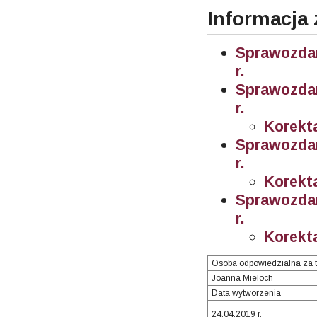
Informacja 
Sprawozdan
r.
Sprawozdan
r.
Korekt
Sprawozdan
r.
Korekt
Sprawozdan
r.
Korekt
Osoba odpowiedzialna za t
Joanna Mieloch
Data wytworzenia
24.04.2019 r.