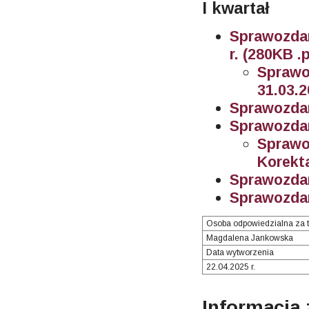
I kwartał
Sprawozdan
r. (280KB .
Spraw
31.03.2
Sprawozdan
Sprawozdan
Sprawo
Korekta
Sprawozdan
Sprawozdan
Osoba odpowiedzialna za t
Magdalena Jankowska
Data wytworzenia
22.04.2025 r.
Informacja 