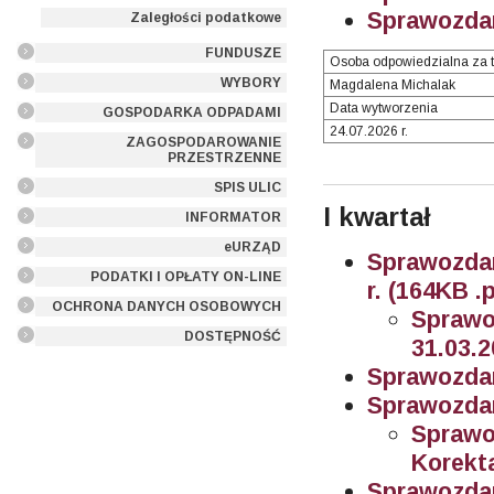
Sprawozdan
Zaległości podatkowe
FUNDUSZE
Osoba odpowiedzialna za t
WYBORY
Magdalena Michalak
Data wytworzenia
GOSPODARKA ODPADAMI
24.07.2026 r.
ZAGOSPODAROWANIE
PRZESTRZENNE
SPIS ULIC
I kwartał
INFORMATOR
eURZĄD
Sprawozdan
PODATKI I OPŁATY ON-LINE
r. (164KB .
OCHRONA DANYCH OSOBOWYCH
Spraw
DOSTĘPNOŚĆ
31.03.2
Sprawozdan
Sprawozdan
Sprawo
Korekta
Sprawozdan