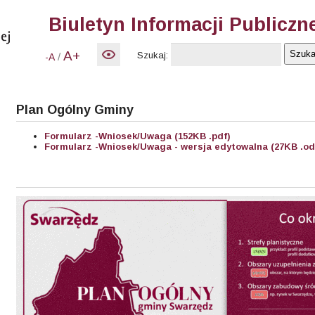
Biuletyn Informacji Publiczn
A+
Szukaj:
/
-A
Plan Ogólny Gminy
Formularz -Wniosek/Uwaga (152KB .pdf)
Formularz -Wniosek/Uwaga - wersja edytowalna (27KB .od