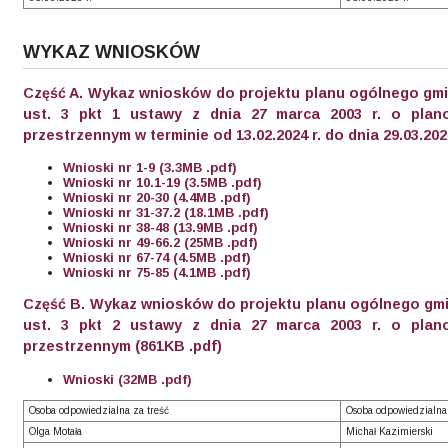
WYKAZ WNIOSKÓW
Część A. Wykaz wniosków do projektu planu ogólnego gmin
ust. 3 pkt 1 ustawy z dnia 27 marca 2003 r. o plan
przestrzennym w terminie od 13.02.2024 r. do dnia 29.03.2024
Wnioski nr 1-9 (3.3MB .pdf)
Wnioski nr 10.1-19 (3.5MB .pdf)
Wnioski nr 20-30 (4.4MB .pdf)
Wnioski nr 31-37.2 (18.1MB .pdf)
Wnioski nr 38-48 (13.9MB .pdf)
Wnioski nr 49-66.2 (25MB .pdf)
Wnioski nr 67-74 (4.5MB .pdf)
Wnioski nr 75-85 (4.1MB .pdf)
Część B. Wykaz wniosków do projektu planu ogólnego gmin
ust. 3 pkt 2 ustawy z dnia 27 marca 2003 r. o plan
przestrzennym (861KB .pdf)
Wnioski (32MB .pdf)
Osoba odpowiedzialna za treść
Osoba odpowiedzialna
Olga Motała
Michał Kazimierski