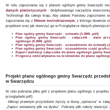
W celu zapoznania się z planem ogólnym gminy Swarzędz mo
danych planistycznych
- dedykowanego narzędzia stworzoneg
Technologii dla całego kraju. Aby ułatwić Państwu zapoznanie
zapoznania się z
filmem instruktażowym
, z którego dowiecie s
projektem oraz jak otworzyć go w Przeglądarce danych planistycz
Plan ogólny gminy Swarzędz - uchwała (3.2MB .pdf)
Plan ogólny gminy Swarzędz - załącznik - dane prz
ogólnego (8.2MB .gml)
Plan ogólny gminy Swarzędz - uzasadnienie do uchwały (2
Plan ogólny gminy Swarzędz - uzasadnienie część graficz
Raport walidacji załącznika do planu ogólnego gminy Swa
Prognoza oddziaływania na środowisko do planu ogólneg
Projekt planu ogólnego gminy Swarzędz przedst
w Swarzędzu
W celu pobrania pliku gml z projektem planu ogólnego z projektu
przeglądarki pdf):
- kliknąć prawnym przyciskiem myszy w ikonę „spinacza” w załą
„Zapisz wstawiony plik na dysku”. Pobrany plik należy otworzyć