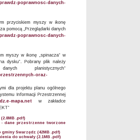
/sprawdz-poprawnosc-danych-
wym przyciskiem myszy w ikonę
ć za pomocą „Przeglądarki danych
/sprawdz-poprawnosc-danych-
iem myszy w ikonę „spinacza” w
na dysku”. Pobrany plik należy
ych planistycznych”
przestrzennych-oraz-
ymi dla projektu planu ogólnego
stemu Informacji Przestrzennej
dz.e-mapa.net
w zakładce
JEKT”
(2.8MB .pdf)
1 - dane przestrzenne tworzone
o gminy Swarzędz (42MB .pdf)
ienia do uchwały (2.1MB .pdf)