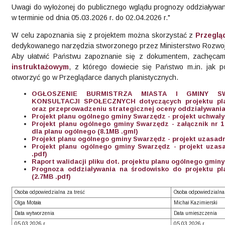
Uwagi do wyłożonej do publicznego wglądu prognozy oddziaływan
w terminie od dnia 05.03.2026 r. do 02.04.2026 r."
W celu zapoznania się z projektem można skorzystać z
Przeglą
dedykowanego narzędzia stworzonego przez Ministerstwo Rozwoju i
Aby ułatwić Państwu zapoznanie się z dokumentem, zachęca
instruktażowym
, z którego dowiecie się Państwo m.in. jak p
otworzyć go w Przeglądarce danych planistycznych.
OGŁOSZENIE BURMISTRZA MIASTA I GMINY S
KONSULTACJI SPOŁECZNYCH dotyczących projektu pl
oraz przeprowadzeniu strategicznej oceny oddziaływania
Projekt planu ogólnego gminy Swarzędz - projekt uchwały
Projekt planu ogólnego gminy Swarzędz - załącznik nr 
dla planu ogólnego (8.1MB .gml)
Projekt planu ogólnego gminy Swarzędz - projekt uzasadn
Projekt planu ogólnego gminy Swarzędz - projekt uzasa
.pdf)
Raport walidacji pliku dot. projektu planu ogólnego gmin
Prognoza oddziaływania na środowisko do projektu p
(2.7MB .pdf)
Osoba odpowiedzialna za treść
Osoba odpowiedzialna
Olga Motała
Michał Kazimierski
Data wytworzenia
Data umieszczenia
05.03.2026 r.
05.03.2026 r.