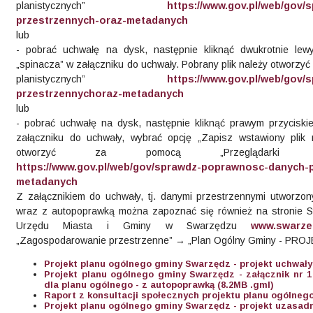
planistycznych”
https://www.gov.pl/web/gov
przestrzennych-oraz-metadanych
lub
- pobrać uchwałę na dysk, następnie kliknąć dwukrotnie le
„spinacza” w załączniku do uchwały. Pobrany plik należy otworzy
planistycznych”
https://www.gov.pl/web/gov
przestrzennychoraz-metadanych
lub
- pobrać uchwałę na dysk, następnie kliknąć prawym przycisk
załączniku do uchwały, wybrać opcję „Zapisz wstawiony plik 
otworzyć za pomocą „Przeglądarki dan
https://www.gov.pl/web/gov/sprawdz-poprawnosc-danych-
metadanych
Z załącznikiem do uchwały, tj. danymi przestrzennymi utworzon
wraz z autopoprawką można zapoznać się również na stronie Sy
Urzędu Miasta i Gminy w Swarzędzu
www.swarze
„Zagospodarowanie przestrzenne” → „Plan Ogólny Gminy - PRO
Projekt planu ogólnego gminy Swarzędz - projekt uchwały 
Projekt planu ogólnego gminy Swarzędz - załącznik nr 
dla planu ogólnego - z autopoprawką (8.2MB .gml)
Raport z konsultacji społecznych projektu planu ogólneg
Projekt planu ogólnego gminy Swarzędz - projekt uzasadn