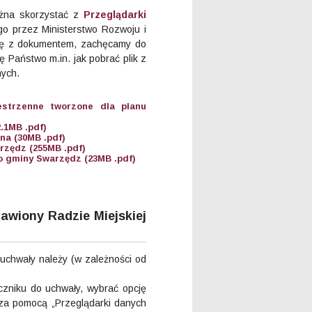
żna skorzystać z
Przeglądarki
o przez Ministerstwo Rozwoju i
 się z dokumentem, zachęcamy do
ię Państwo m.in. jak pobrać plik z
nych.
estrzenne tworzone dla planu
.1MB .pdf)
na (30MB .pdf)
rzędz (255MB .pdf)
o gminy Swarzędz (23MB .pdf)
awiony Radzie Miejskiej
 uchwały należy (w zależności od
czniku do uchwały, wybrać opcję
 za pomocą „Przeglądarki danych