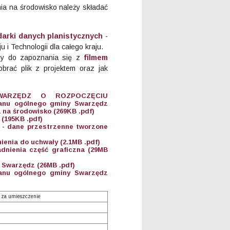
ia na środowisko należy składać
darki danych planistycznych
-
 Technologii dla całego kraju.
my do zapoznania się z
filmem
obrać plik z projektem oraz jak
WARZĘDZ O ROZPOCZĘCIU
anu ogólnego gminy Swarzędz
 na środowisko (269KB .pdf)
 (195KB .pdf)
1 - dane przestrzenne tworzone
ienia do uchwały (2.1MB .pdf)
dnienia część graficzna (29MB
y Swarzędz (26MB .pdf)
lanu ogólnego gminy Swarzędz
 za umieszczenie