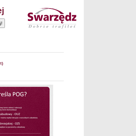
ej
t)