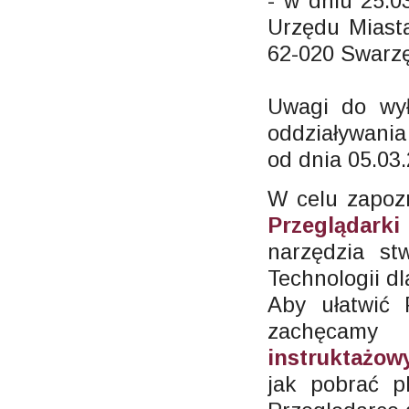
- w dniu 25.0
Urzędu Miasta
62-020 Swarzęd
Uwagi do wył
oddziaływania
od dnia 05.03.
W celu zapoz
Przeglądarki
narzędzia st
Technologii dl
Aby ułatwić
zachęcam
instruktażo
jak pobrać p