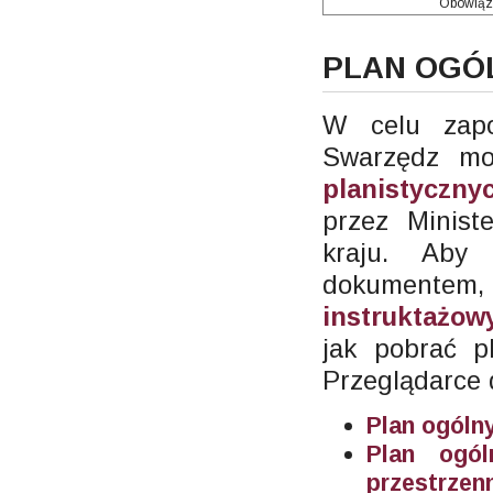
Obowiąz
PLAN OGÓ
W celu zap
Swarzędz mo
planistyczny
przez Minist
kraju. Aby
dokumentem,
instruktażo
jak pobrać p
Przeglądarce 
Plan ogóln
Plan ogó
przestrzen