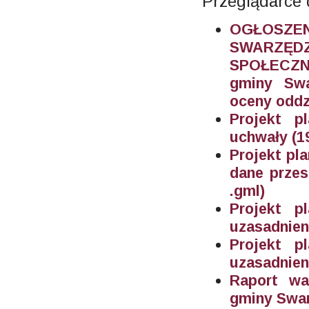
Przeglądarce 
OGŁOSZE
SWARZĘ
SPOŁECZNY
gminy Swa
oceny oddz
Projekt p
uchwały (1
Projekt pla
dane przes
.gml)
Projekt p
uzasadnien
Projekt p
uzasadnien
Raport wal
gminy Swar