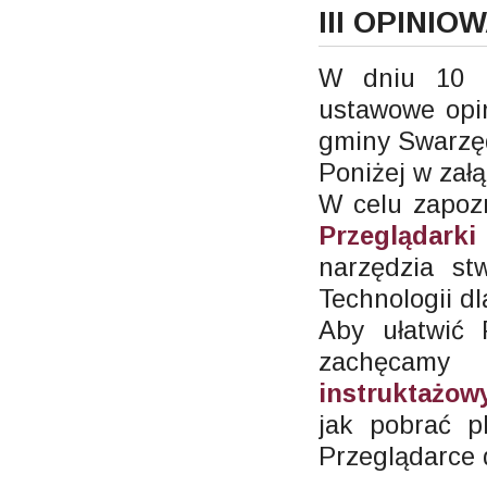
III OPINIO
W dniu 10 l
ustawowe opin
gminy Swarzęd
Poniżej w załą
W celu zapoz
Przeglądarki
narzędzia st
Technologii dl
Aby ułatwić
zachęcam
instruktażo
jak pobrać p
Przeglądarce 