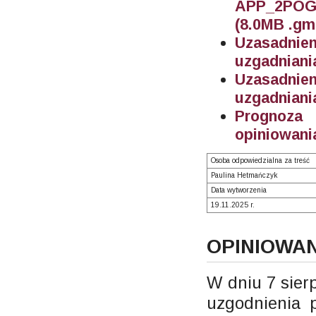
APP_2POG_
(8.0MB .gm
Uzasadnie
uzgadniani
Uzasadnien
uzgadniani
Prognoza
opiniowani
Osoba odpowiedzialna za treść
Paulina Hetmańczyk
Data wytworzenia
19.11.2025 r.
OPINIOWAN
W dniu 7 sier
uzgodnienia 