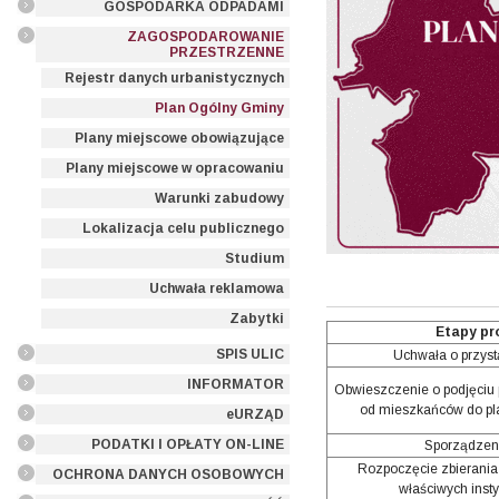
GOSPODARKA ODPADAMI
ZAGOSPODAROWANIE
PRZESTRZENNE
Rejestr danych urbanistycznych
Plan Ogólny Gminy
Plany miejscowe obowiązujące
Plany miejscowe w opracowaniu
Warunki zabudowy
Lokalizacja celu publicznego
Studium
Uchwała reklamowa
Zabytki
Etapy pr
SPIS ULIC
Uchwała o przystą
INFORMATOR
Obwieszczenie o podjęciu 
od mieszkańców do pl
eURZĄD
PODATKI I OPŁATY ON-LINE
Sporządzeni
Rozpoczęcie zbierania 
OCHRONA DANYCH OSOBOWYCH
właściwych insty