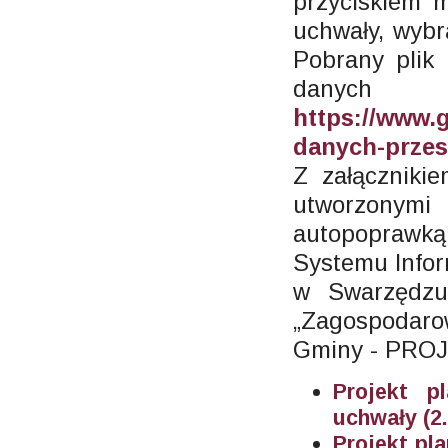
przyciskiem 
uchwały, wybr
Pobrany plik
danyc
https://www.
danych-przes
Z załączniki
utworzonymi
autopoprawką
Systemu Infor
w Swarzęd
„Zagospodar
Gminy - PRO
Projekt p
uchwały (2
Projekt pla