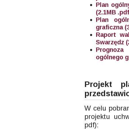
Plan ogóln
(2.1MB .pdf
Plan ogól
graficzna (
Raport wal
Swarzędz (
Prognoza
ogólnego g
Projekt p
przedstawi
W celu pobran
projektu uchw
pdf):