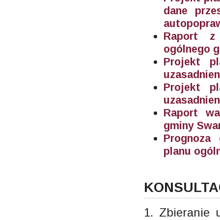
dane prze
autopopraw
Raport z 
ogólnego g
Projekt p
uzasadnien
Projekt p
uzasadnien
Raport wal
gminy Swar
Prognoza 
planu ogól
KONSULTA
1. Zbieranie 