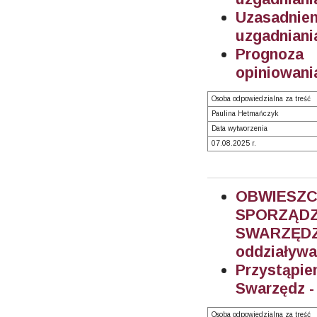
Uzasadnien
uzgadniani
Prognoza
opiniowania
Osoba odpowiedzialna za treść
Paulina Hetmańczyk
Data wytworzenia
07.08.2025 r.
OBWIES
SPORZĄ
SWARZĘDZ 
oddziaływa
Przystąpi
Swarzędz -
Osoba odpowiedzialna za treść