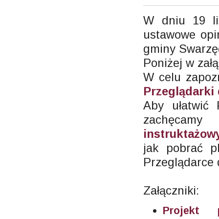
W dniu 19 li
ustawowe opin
gminy Swarzęd
Poniżej w załą
W celu zapoz
Przeglądarki
Aby ułatwić
zachęcam
instruktażo
jak pobrać p
Przeglądarce 
Załączniki:
Projekt