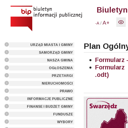
Biuletyn
A+
/
-A
Plan Ogóln
URZĄD MIASTA I GMINY
SAMORZĄD GMINY
Formularz 
NASZA GMINA
Formularz
OGŁOSZENIA
.odt)
PRZETARGI
NIERUCHOMOŚCI
PRAWO
INFORMACJE PUBLICZNE
FINANSE I BUDŻET GMINY
FUNDUSZE
WYBORY