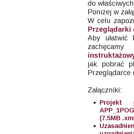
do właściwych 
Poniżej w załą
W celu zapoz
Przeglądarki
Aby ułatwić
zachęcam
instruktażo
jak pobrać p
Przeglądarce 
Załączniki:
Projekt
APP_1POG_
(7.5MB .xm
Uzasadnie
uzgadniani