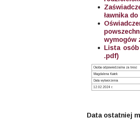
Zaświadcze
ławnika d
Oświadcz
powszechn
wymogów z
Lista osób
.pdf)
Osoba odpowiedzialna za treść
Magdalena Kałek
Data wytworzenia
12.02.2024 r.
Data ostatniej m