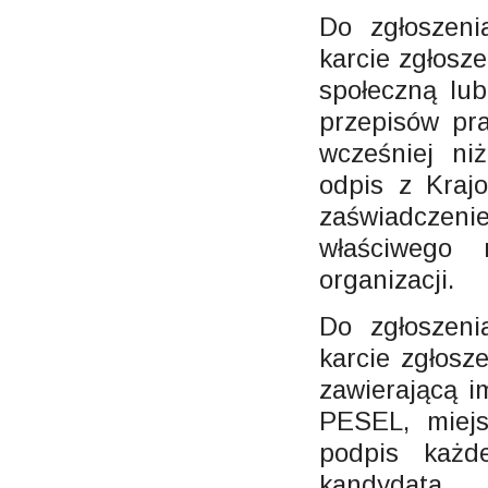
Do zgłoszen
karcie zgłosz
społeczną lu
przepisów pra
wcześniej ni
odpis z Kraj
zaświadcze
właściwego 
organizacji.
Do zgłoszen
karcie zgłosz
zawierającą i
PESEL, miejs
podpis każde
kandydata.