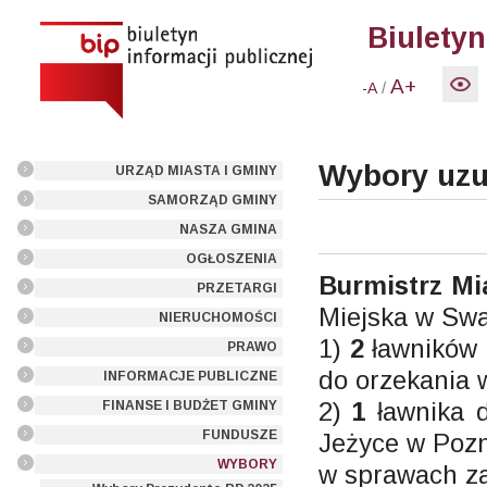
Biuletyn
A+
/
-A
Wybory uzu
URZĄD MIASTA I GMINY
SAMORZĄD GMINY
NASZA GMINA
OGŁOSZENIA
Burmistrz Mi
PRZETARGI
Miejska w Swa
NIERUCHOMOŚCI
1)
2
ławników
PRAWO
do orzekania 
INFORMACJE PUBLICZNE
2)
1
ławnika 
FINANSE I BUDŻET GMINY
FUNDUSZE
Jeżyce w Poz
WYBORY
w sprawach za