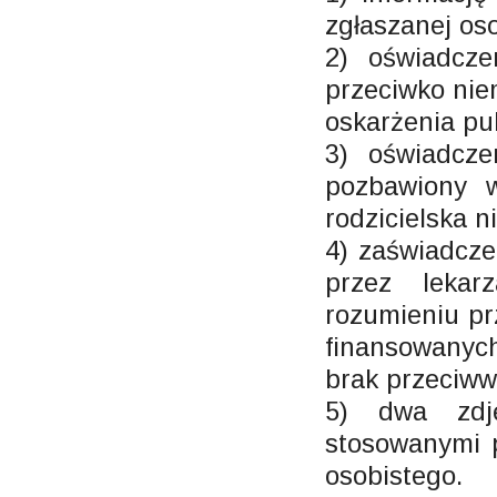
zgłaszanej os
2) oświadcze
przeciwko nie
oskarżenia pu
3) oświadcze
pozbawiony w
rodzicielska 
4) zaświadcze
przez lekar
rozumieniu pr
finansowanyc
brak przeciww
5) dwa zdj
stosowanymi 
osobistego.