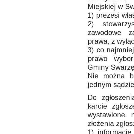
Miejskiej w S
1) prezesi wł
2) stowarzy
zawodowe za
prawa, z wyłąc
3) co najmnie
prawo wybor
Gminy Swarzę
Nie można by
jednym sądzie
Do zgłoszen
karcie zgłos
wystawione 
złożenia zgłos
1) informacj