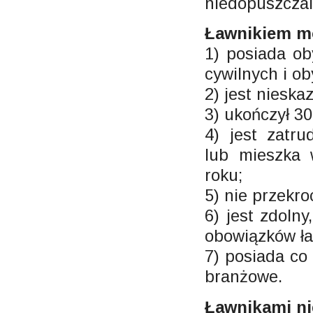
niedopuszczal
Ławnikiem mo
1) posiada ob
cywilnych i ob
2) jest nieska
3) ukończył 30 
4) jest zatru
lub mieszka 
roku;
5) nie przekroc
6) jest zdoln
obowiązków ła
7) posiada co
branżowe.
Ławnikami ni