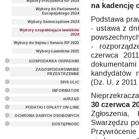
Wybory Prezydenta RP 2025
na kadencję o
Wybory do Parlamentu
Europejskiego 2024
Podstawa pra
Wybory Samorządowe 2024
- ustawa z dn
Wybory uzupełniające ławników
2024
powszechnych 
Wybory do Sejmu i Senatu RP 2023
- rozporządz
Wybory Ławników 2023
czerwca 201
GOSPODARKA ODPADAMI
dokumentami
ZAGOSPODAROWANIE
kandydatów n
PRZESTRZENNE
(Dz. U. z 2011 
SPIS ULIC
INFORMATOR
Nieprzekracz
eURZĄD
30 czerwca 20
PODATKI I OPŁATY ON-LINE
Zgłoszenia,
OCHRONA DANYCH OSOBOWYCH
Swarzędzu po 
DOSTĘPNOŚĆ
Przywrócenie