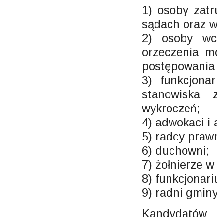
1) osoby zat
sądach oraz w
2) osoby wc
orzeczenia m
postępowania
3) funkcjona
stanowiska 
wykroczeń;
4) adwokaci i 
5) radcy prawn
6) duchowni;
7) żołnierze w
8) funkcjonar
9) radni gmin
Kandydatów