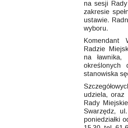
na sesji Rady
zakresie spe
ustawie. Radn
wyboru.
Komendant W
Radzie Miejs
na ławnika,
określonych 
stanowiska sę
Szczegółowyc
udziela, oraz
Rady Miejskie
Swarzędz, ul
poniedziałki o
15.30. tel. 61