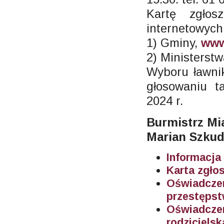
Kartę zgło
internetowych
1) Gminy,
www
2) Ministerst
Wyboru ławni
głosowaniu t
2024 r.
Burmistrz Mi
Marian Szkud
Informacja
Karta zgło
Oświadcze
przestępst
Oświadczen
rodzicielsk