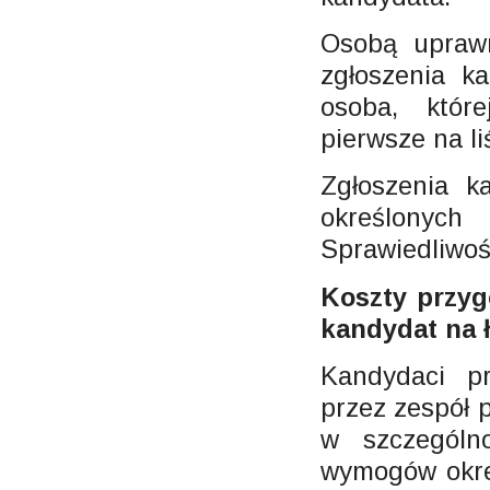
Osobą uprawn
zgłoszenia k
osoba, któr
pierwsze na li
Zgłoszenia k
określonych
Sprawiedliwoś
Koszty przy
kandydat na 
Kandydaci p
przez zespół 
w szczególn
wymogów okre