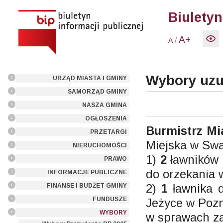
Biuletyn
A+
/
-A
Wybory uzu
URZĄD MIASTA I GMINY
SAMORZĄD GMINY
NASZA GMINA
OGŁOSZENIA
Burmistrz Mi
PRZETARGI
Miejska w Swa
NIERUCHOMOŚCI
1)
2
ławników
PRAWO
do orzekania 
INFORMACJE PUBLICZNE
2)
1
ławnika 
FINANSE I BUDŻET GMINY
FUNDUSZE
Jeżyce w Poz
WYBORY
w sprawach za