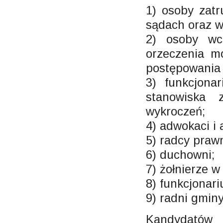
1) osoby zat
sądach oraz w
2) osoby wc
orzeczenia m
postępowania
3) funkcjona
stanowiska 
wykroczeń;
4) adwokaci i 
5) radcy prawn
6) duchowni;
7) żołnierze w
8) funkcjonar
9) radni gmin
Kandydatów