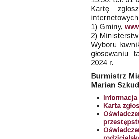
Kartę zgło
internetowych
1) Gminy,
www
2) Ministerst
Wyboru ławni
głosowaniu t
2024 r.
Burmistrz Mi
Marian Szkud
Informacja
Karta zgło
Oświadcze
przestępst
Oświadczen
rodzicielsk