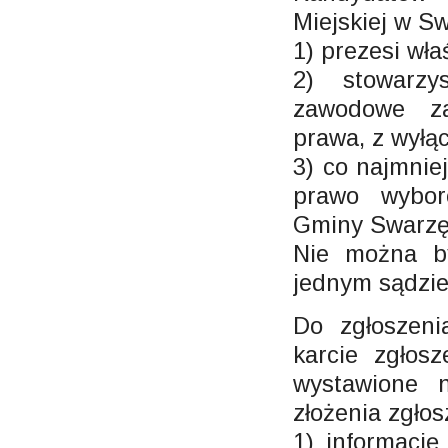
Miejskiej w S
1) prezesi wł
2) stowarzy
zawodowe za
prawa, z wyłąc
3) co najmnie
prawo wybor
Gminy Swarzę
Nie można by
jednym sądzie
Do zgłoszen
karcie zgłos
wystawione 
złożenia zgłos
1) informacj