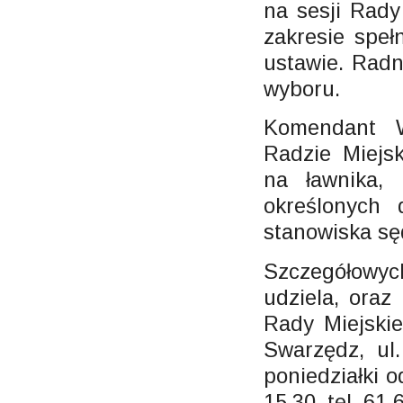
na sesji Rady
zakresie spe
ustawie. Radn
wyboru.
Komendant W
Radzie Miejs
na ławnika,
określonych 
stanowiska sę
Szczegółowyc
udziela, oraz
Rady Miejskie
Swarzędz, ul
poniedziałki o
15.30. tel. 61