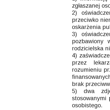
zgłaszanej os
2) oświadcze
przeciwko nie
oskarżenia pu
3) oświadcze
pozbawiony w
rodzicielska 
4) zaświadcze
przez lekar
rozumieniu pr
finansowanyc
brak przeciww
5) dwa zdj
stosowanymi 
osobistego.