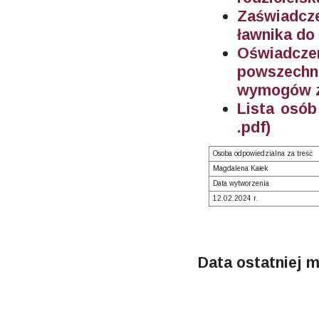
Zaświadcze
ławnika d
Oświadcz
powszechn
wymogów z
Lista osób
.pdf)
Osoba odpowiedzialna za treść
Magdalena Kałek
Data wytworzenia
12.02.2024 r.
Data ostatniej m