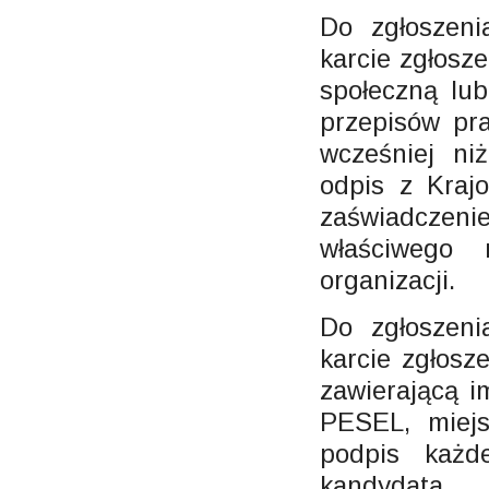
Do zgłoszen
karcie zgłosz
społeczną lu
przepisów pra
wcześniej ni
odpis z Kraj
zaświadcze
właściwego 
organizacji.
Do zgłoszen
karcie zgłosz
zawierającą i
PESEL, miejs
podpis każde
kandydata.