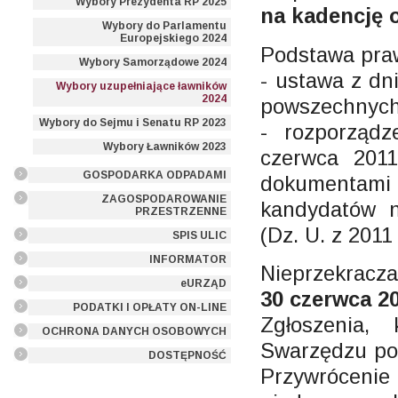
Wybory Prezydenta RP 2025
na kadencję o
Wybory do Parlamentu
Europejskiego 2024
Podstawa pra
Wybory Samorządowe 2024
- ustawa z dn
Wybory uzupełniające ławników
2024
powszechnych 
Wybory do Sejmu i Senatu RP 2023
- rozporządz
Wybory Ławników 2023
czerwca 201
GOSPODARKA ODPADAMI
dokumentami
ZAGOSPODAROWANIE
kandydatów n
PRZESTRZENNE
(Dz. U. z 2011 
SPIS ULIC
INFORMATOR
Nieprzekracz
eURZĄD
30 czerwca 20
PODATKI I OPŁATY ON-LINE
Zgłoszenia,
OCHRONA DANYCH OSOBOWYCH
Swarzędzu po 
DOSTĘPNOŚĆ
Przywrócenie