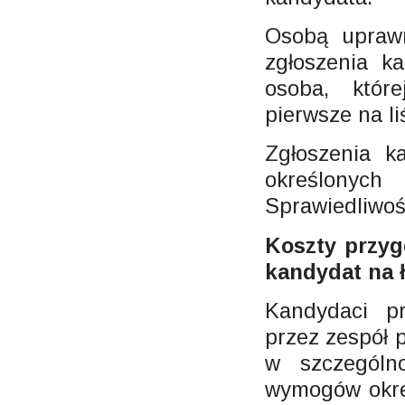
Osobą uprawn
zgłoszenia k
osoba, któr
pierwsze na li
Zgłoszenia k
określonych
Sprawiedliwoś
Koszty przy
kandydat na 
Kandydaci p
przez zespół 
w szczególn
wymogów okre