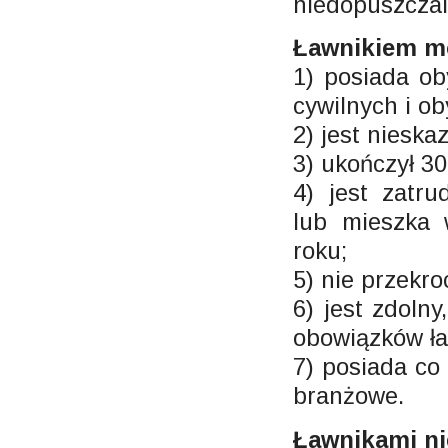
niedopuszczal
Ławnikiem mo
1) posiada ob
cywilnych i ob
2) jest nieska
3) ukończył 30 
4) jest zatru
lub mieszka 
roku;
5) nie przekroc
6) jest zdoln
obowiązków ła
7) posiada co
branżowe.
Ławnikami ni