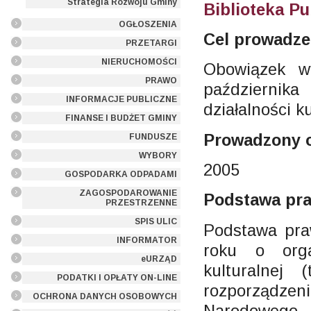
Strategia Rozwoju Gminy
Biblioteka P
OGŁOSZENIA
Cel prowadze
PRZETARGI
NIERUCHOMOŚCI
Obowiązek w
PRAWO
października
INFORMACJE PUBLICZNE
działalności ku
FINANSE I BUDŻET GMINY
Prowadzony 
FUNDUSZE
WYBORY
2005
GOSPODARKA ODPADAMI
ZAGOSPODAROWANIE
Podstawa pr
PRZESTRZENNE
SPIS ULIC
Podstawa pra
INFORMATOR
roku o orga
eURZĄD
kulturalnej
PODATKI I OPŁATY ON-LINE
rozporządze
OCHRONA DANYCH OSOBOWYCH
Narodowego 