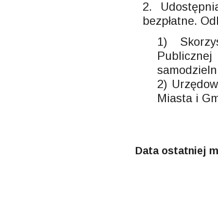
2. Udostępni
bezpłatne. Od
1) Skorzy
Publiczn
samodzieln
2) Urzędow
Miasta i G
Data ostatniej m