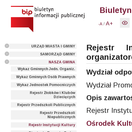
Biuletyn
A+
/
-A
Rejestr I
URZĄD MIASTA I GMINY
SAMORZĄD GMINY
organizato
NASZA GMINA
Wykaz Gminnych Jedn. Organiz.
Wydział odpo
Wykaz Gminnych Osób Prawnych
Wydział Promo
Wykaz Jednostek Pomocniczych
Rejestr Żłobków i Klubów
Opis zawarto
Dziecięcych
Rejestr Przedszkoli Publicznych
Rejestr Instytu
Rejestr Przedszkoli
Niepublicznych
Ośrodek Kult
Rejestr Instytucji Kultury