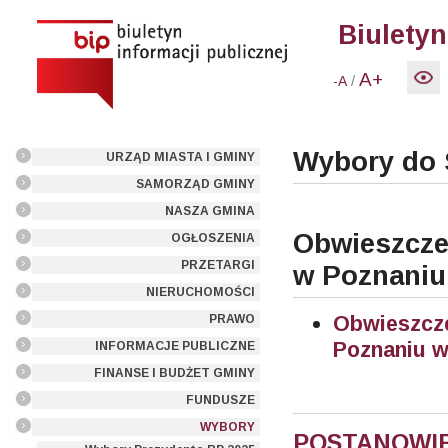
Biuletyn
A+
/
-A
Wybory do 
URZĄD MIASTA I GMINY
SAMORZĄD GMINY
NASZA GMINA
Obwieszcze
OGŁOSZENIA
PRZETARGI
w Poznaniu
NIERUCHOMOŚCI
Obwieszc
PRAWO
Poznaniu w
INFORMACJE PUBLICZNE
FINANSE I BUDŻET GMINY
FUNDUSZE
WYBORY
POSTANOW