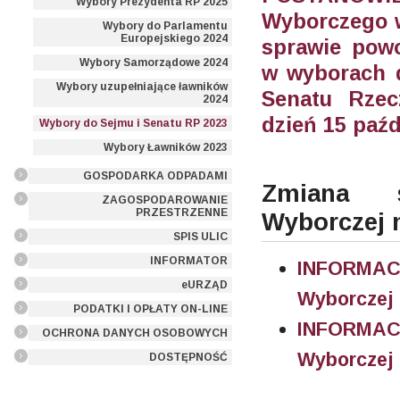
Wybory Prezydenta RP 2025
Wyborczego w
Wybory do Parlamentu
Europejskiego 2024
sprawie pow
Wybory Samorządowe 2024
w wyborach d
Wybory uzupełniające ławników
Senatu Rzec
2024
dzień 15 paźd
Wybory do Sejmu i Senatu RP 2023
Wybory Ławników 2023
GOSPODARKA ODPADAMI
Zmiana s
ZAGOSPODAROWANIE
PRZESTRZENNE
Wyborczej n
SPIS ULIC
INFORMATOR
INFORMACJ
eURZĄD
Wyborczej 
PODATKI I OPŁATY ON-LINE
INFORMACJ
OCHRONA DANYCH OSOBOWYCH
Wyborczej 
DOSTĘPNOŚĆ