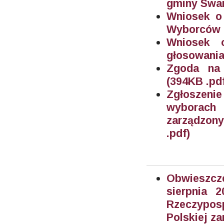
gminy Swar
Wniosek o 
Wyborców (
Wniosek 
głosowania
Zgoda na 
(394KB .pd
Zgłoszeni
wyborach
zarządzony
.pdf)
Obwieszcze
sierpnia 
Rzeczyposp
Polskiej za