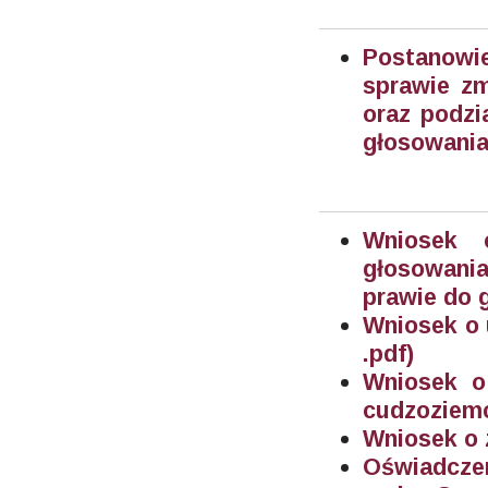
Postanowi
sprawie zm
oraz podzi
głosowania
Wniosek 
głosowania
prawie do 
Wniosek o 
.pdf)
Wniosek o
cudzoziemc
Wniosek o 
Oświadczen