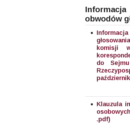
Informac
obwodów g
Informac
głosowani
komisji 
korespond
do Sejmu 
Rzeczypos
październik
Klauzula i
osobowych
.pdf)