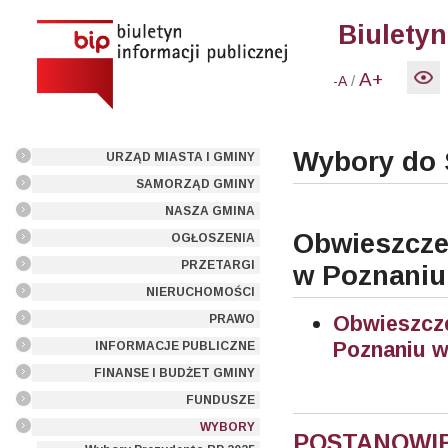
Biuletyn
A+
/
-A
Wybory do 
URZĄD MIASTA I GMINY
SAMORZĄD GMINY
NASZA GMINA
Obwieszcze
OGŁOSZENIA
PRZETARGI
w Poznaniu
NIERUCHOMOŚCI
Obwieszc
PRAWO
Poznaniu w
INFORMACJE PUBLICZNE
FINANSE I BUDŻET GMINY
FUNDUSZE
WYBORY
POSTANOW