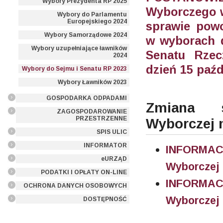
Wybory Prezydenta RP 2025
Wyborczego w
Wybory do Parlamentu
Europejskiego 2024
sprawie pow
Wybory Samorządowe 2024
w wyborach d
Wybory uzupełniające ławników
Senatu Rzec
2024
dzień 15 paźd
Wybory do Sejmu i Senatu RP 2023
Wybory Ławników 2023
GOSPODARKA ODPADAMI
Zmiana s
ZAGOSPODAROWANIE
PRZESTRZENNE
Wyborczej n
SPIS ULIC
INFORMATOR
INFORMACJ
eURZĄD
Wyborczej 
PODATKI I OPŁATY ON-LINE
INFORMACJ
OCHRONA DANYCH OSOBOWYCH
Wyborczej 
DOSTĘPNOŚĆ