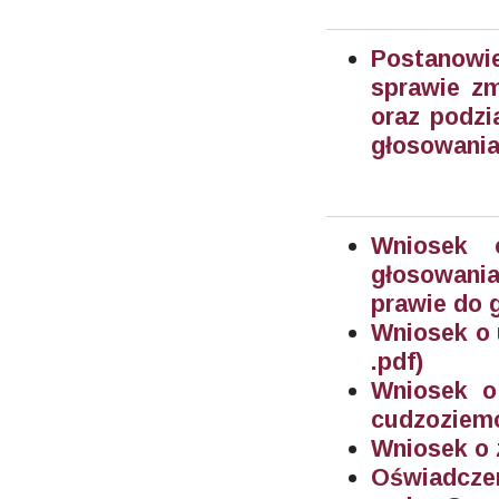
Postanowi
sprawie zm
oraz podzi
głosowania
Wniosek 
głosowania
prawie do 
Wniosek o 
.pdf)
Wniosek o
cudzoziemc
Wniosek o 
Oświadczen