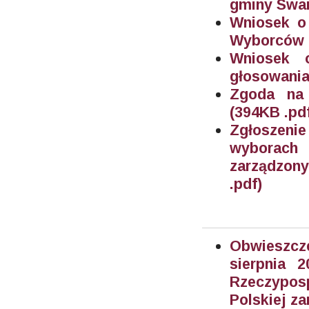
gminy Swar
Wniosek o 
Wyborców (
Wniosek 
głosowania
Zgoda na 
(394KB .pd
Zgłoszeni
wyborach
zarządzony
.pdf)
Obwieszcze
sierpnia 
Rzeczyposp
Polskiej za