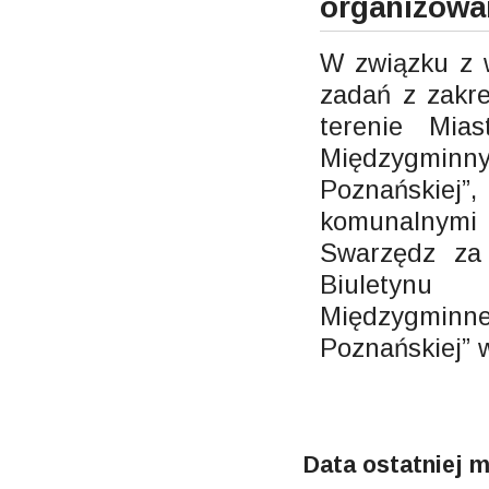
organizowa
W związku z 
zadań z zakr
terenie Mia
Międzygminn
Poznańskiej
komunalnymi 
Swarzędz za 
Biuletynu
Międzygminn
Poznańskiej” w
Data ostatniej m