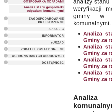
analizy stanu
GOSPODARKA ODPADAMI
weryfikacji m
Analiza stanu gospodarki
odpadami komunalnymi
gminy w z
ZAGOSPODAROWANIE
komunalnymi.
PRZESTRZENNE
SPIS ULIC
Analiza s
INFORMATOR
Gminy za r
eURZĄD
Analiza s
PODATKI I OPŁATY ON-LINE
Gminy za r
OCHRONA DANYCH OSOBOWYCH
Analiza s
DOSTĘPNOŚĆ
Gminy za r
Analiza s
Gminy za r
Analiza 
komuna