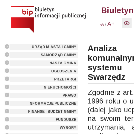
Biuletyn
A+
/
-A
Analiza 
URZĄD MIASTA I GMINY
SAMORZĄD GMINY
komunalny
NASZA GMINA
systemu 
OGŁOSZENIA
Swarzędz
PRZETARGI
NIERUCHOMOŚCI
Zgodnie z art
PRAWO
1996 roku o u
INFORMACJE PUBLICZNE
(dalej jako u
FINANSE I BUDŻET GMINY
na swoim ter
FUNDUSZE
utrzymania, 
WYBORY