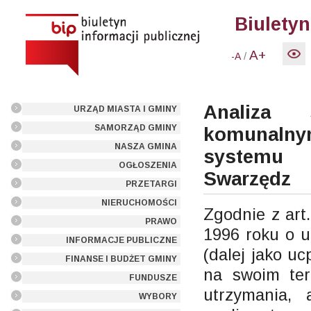
Biuletyn
A+
/
-A
Analiza 
URZĄD MIASTA I GMINY
SAMORZĄD GMINY
komunalny
NASZA GMINA
systemu 
OGŁOSZENIA
Swarzędz
PRZETARGI
NIERUCHOMOŚCI
Zgodnie z art
PRAWO
1996 roku o u
INFORMACJE PUBLICZNE
(dalej jako u
FINANSE I BUDŻET GMINY
na swoim ter
FUNDUSZE
utrzymania, 
WYBORY