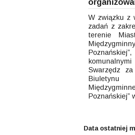
organizowa
W związku z 
zadań z zakr
terenie Mia
Międzygminn
Poznańskiej
komunalnymi 
Swarzędz za 
Biuletynu
Międzygminn
Poznańskiej” w
Data ostatniej m