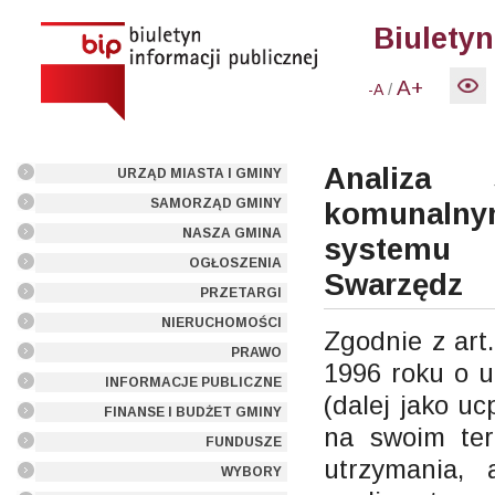
Biuletyn
A+
/
-A
Analiza 
URZĄD MIASTA I GMINY
SAMORZĄD GMINY
komunalny
NASZA GMINA
systemu 
OGŁOSZENIA
Swarzędz
PRZETARGI
NIERUCHOMOŚCI
Zgodnie z art
PRAWO
1996 roku o u
INFORMACJE PUBLICZNE
(dalej jako u
FINANSE I BUDŻET GMINY
na swoim ter
FUNDUSZE
utrzymania, 
WYBORY