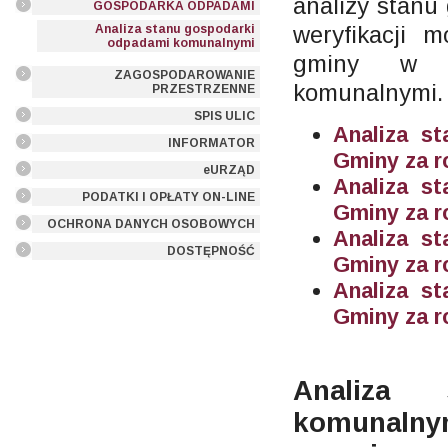
analizy stanu
GOSPODARKA ODPADAMI
weryfikacji m
Analiza stanu gospodarki
odpadami komunalnymi
gminy w z
ZAGOSPODAROWANIE
komunalnymi.
PRZESTRZENNE
SPIS ULIC
Analiza s
INFORMATOR
Gminy za r
eURZĄD
Analiza s
PODATKI I OPŁATY ON-LINE
Gminy za r
OCHRONA DANYCH OSOBOWYCH
Analiza s
DOSTĘPNOŚĆ
Gminy za r
Analiza s
Gminy za r
Analiza 
komuna