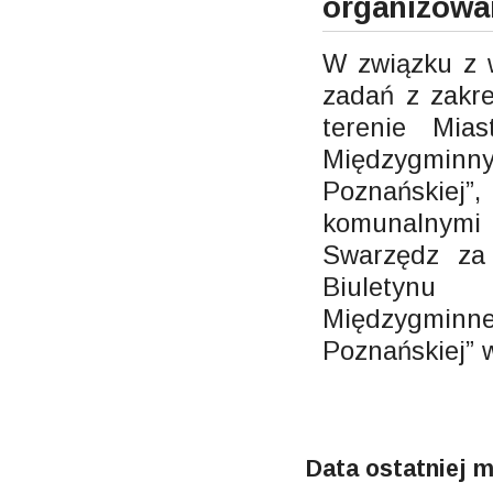
organizowa
W związku z 
zadań z zakr
terenie Mia
Międzygminn
Poznańskiej
komunalnymi 
Swarzędz za 
Biuletynu
Międzygminn
Poznańskiej” w
Data ostatniej m