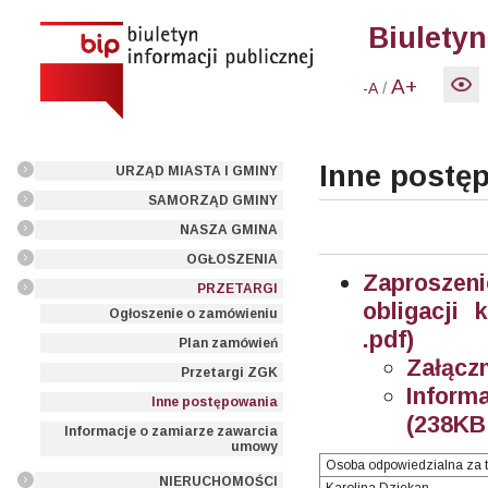
Biuletyn
A+
/
-A
Inne postę
URZĄD MIASTA I GMINY
SAMORZĄD GMINY
NASZA GMINA
OGŁOSZENIA
Zaproszen
PRZETARGI
obligacji
Ogłoszenie o zamówieniu
.pdf)
Plan zamówień
Załączn
Przetargi ZGK
Inform
Inne postępowania
(238KB 
Informacje o zamiarze zawarcia
umowy
Osoba odpowiedzialna za t
NIERUCHOMOŚCI