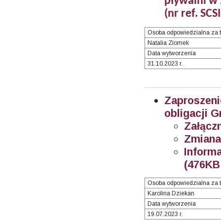
pływalni w
(nr ref. SC
Osoba odpowiedzialna za t
Natalia Ziomek
Data wytworzenia
31.10.2023 r.
Zaproszen
obligacji 
Załączn
Z
miana
Inform
(476KB 
Osoba odpowiedzialna za t
Karolina Dziekan
Data wytworzenia
19.07.2023 r.