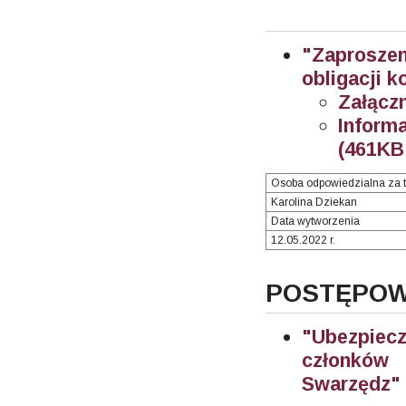
"Zaprosze
obligacji 
Załączn
Inform
(461KB 
Osoba odpowiedzialna za t
Karolina Dziekan
Data wytworzenia
12.05.2022 r.
POSTĘPOWA
"Ubezpiec
członków
Swarzędz"