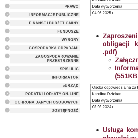
Karolina Dziekan
PRAWO
Data wytworzenia
04.06.2025 r.
INFORMACJE PUBLICZNE
FINANSE I BUDŻET GMINY
FUNDUSZE
Zaproszen
WYBORY
obligacji
GOSPODARKA ODPADAMI
.pdf)
ZAGOSPODAROWANIE
Załączn
PRZESTRZENNE
Inform
SPIS ULIC
(551KB 
INFORMATOR
eURZĄD
Osoba odpowiedzialna za t
PODATKI I OPŁATY ON-LINE
Karolina Dziekan
Data wytworzenia
OCHRONA DANYCH OSOBOWYCH
08.08.2024 r.
DOSTĘPNOŚĆ
Usługa kom