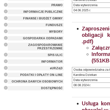
Karolina Dziekan
PRAWO
Data wytworzenia
04.06.2025 r.
INFORMACJE PUBLICZNE
FINANSE I BUDŻET GMINY
FUNDUSZE
Zaproszen
WYBORY
obligacji
GOSPODARKA ODPADAMI
.pdf)
ZAGOSPODAROWANIE
Załączn
PRZESTRZENNE
Inform
SPIS ULIC
(551KB 
INFORMATOR
eURZĄD
Osoba odpowiedzialna za t
PODATKI I OPŁATY ON-LINE
Karolina Dziekan
Data wytworzenia
OCHRONA DANYCH OSOBOWYCH
08.08.2024 r.
DOSTĘPNOŚĆ
Usługa kom