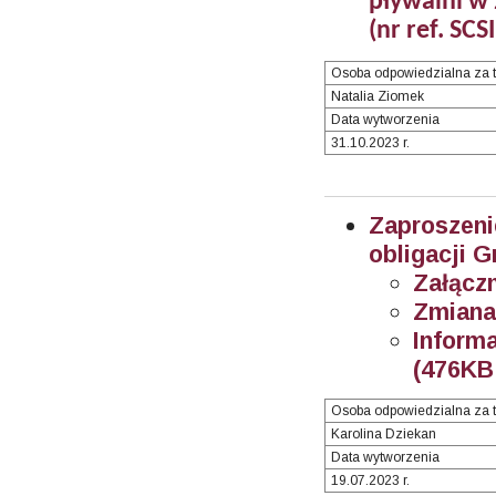
pływalni w
(nr ref. SC
Osoba odpowiedzialna za t
Natalia Ziomek
Data wytworzenia
31.10.2023 r.
Zaproszen
obligacji 
Załączn
Z
miana
Inform
(476KB 
Osoba odpowiedzialna za t
Karolina Dziekan
Data wytworzenia
19.07.2023 r.