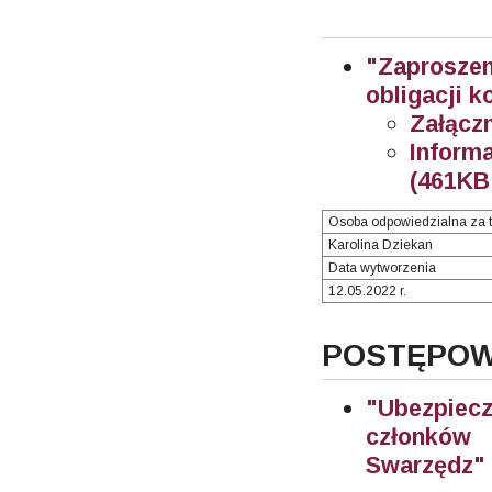
"Zaprosze
obligacji 
Załączn
Inform
(461KB 
Osoba odpowiedzialna za t
Karolina Dziekan
Data wytworzenia
12.05.2022 r.
POSTĘPOWA
"Ubezpiec
członków
Swarzędz"