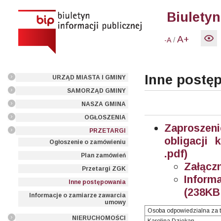
Biuletyn
A+
/
-A
Inne postę
URZĄD MIASTA I GMINY
SAMORZĄD GMINY
NASZA GMINA
OGŁOSZENIA
Zaproszen
PRZETARGI
obligacji
Ogłoszenie o zamówieniu
.pdf)
Plan zamówień
Załączn
Przetargi ZGK
Inform
Inne postępowania
(238KB 
Informacje o zamiarze zawarcia
umowy
Osoba odpowiedzialna za t
NIERUCHOMOŚCI