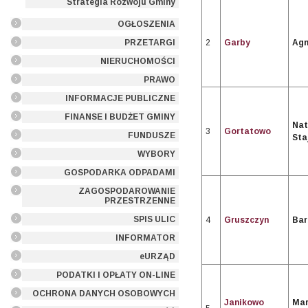
Strategia Rozwoju Gminy
OGŁOSZENIA
2
Garby
Agn
PRZETARGI
NIERUCHOMOŚCI
PRAWO
INFORMACJE PUBLICZNE
FINANSE I BUDŻET GMINY
Nat
3
Gortatowo
FUNDUSZE
Sta
WYBORY
GOSPODARKA ODPADAMI
ZAGOSPODAROWANIE
PRZESTRZENNE
SPIS ULIC
4
Gruszczyn
Bar
INFORMATOR
eURZĄD
PODATKI I OPŁATY ON-LINE
OCHRONA DANYCH OSOBOWYCH
Janikowo
Mar