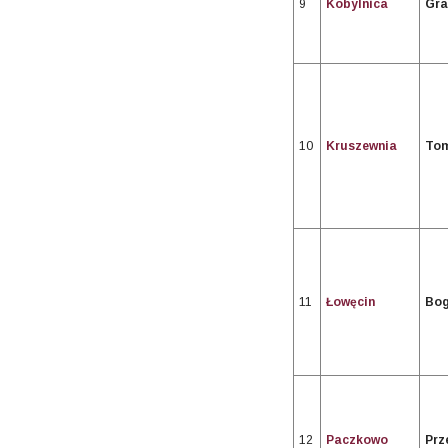
9
Kobylnica
Gra
10
Kruszewnia
Tom
11
Łowęcin
Bog
12
Paczkowo
Prz