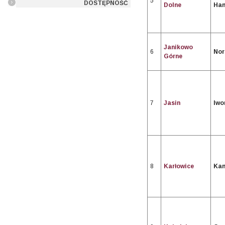
5
DOSTĘPNOŚĆ
Dolne
Ha
Janikowo
6
Nor
Górne
7
Jasin
Iwo
8
Karłowice
Kam