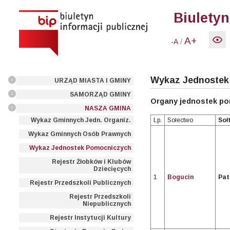
Biuletyn
A+
/
-A
Wykaz Jednostek
URZĄD MIASTA I GMINY
SAMORZĄD GMINY
Organy jednostek po
NASZA GMINA
Lp.
Sołectwo
Soł
Wykaz Gminnych Jedn. Organiz.
Wykaz Gminnych Osób Prawnych
Wykaz Jednostek Pomocniczych
Rejestr Żłobków i Klubów
Dziecięcych
1
Bogucin
Pat
Rejestr Przedszkoli Publicznych
Rejestr Przedszkoli
Niepublicznych
Rejestr Instytucji Kultury