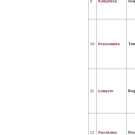
9
Kobylnica
Gra
10
Kruszewnia
Tom
11
Łowęcin
Bog
12
Paczkowo
Prz