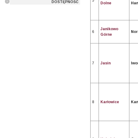
5
DOSTĘPNOŚĆ
Dolne
Ha
Janikowo
6
Nor
Górne
7
Jasin
Iwo
8
Karłowice
Kam