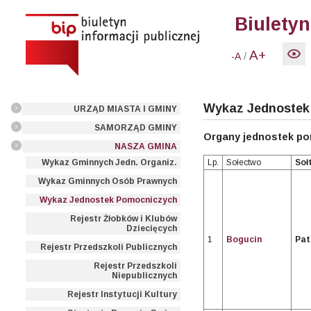
Biuletyn
A+
/
-A
Wykaz Jednostek
URZĄD MIASTA I GMINY
SAMORZĄD GMINY
Organy jednostek po
NASZA GMINA
Lp.
Sołectwo
Soł
Wykaz Gminnych Jedn. Organiz.
Wykaz Gminnych Osób Prawnych
Wykaz Jednostek Pomocniczych
Rejestr Żłobków i Klubów
Dziecięcych
1
Bogucin
Pat
Rejestr Przedszkoli Publicznych
Rejestr Przedszkoli
Niepublicznych
Rejestr Instytucji Kultury