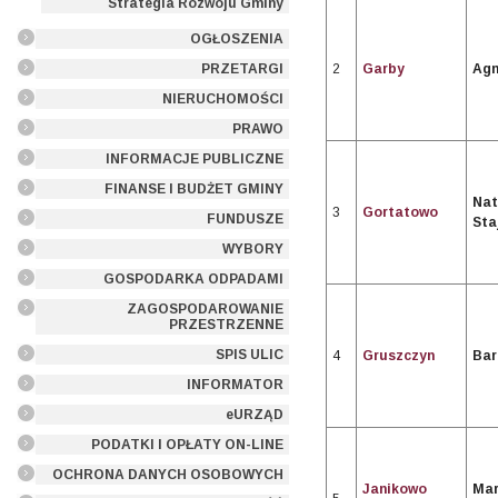
Strategia Rozwoju Gminy
OGŁOSZENIA
2
Garby
Agn
PRZETARGI
NIERUCHOMOŚCI
PRAWO
INFORMACJE PUBLICZNE
FINANSE I BUDŻET GMINY
Nat
3
Gortatowo
FUNDUSZE
Sta
WYBORY
GOSPODARKA ODPADAMI
ZAGOSPODAROWANIE
PRZESTRZENNE
SPIS ULIC
4
Gruszczyn
Bar
INFORMATOR
eURZĄD
PODATKI I OPŁATY ON-LINE
OCHRONA DANYCH OSOBOWYCH
Janikowo
Mar