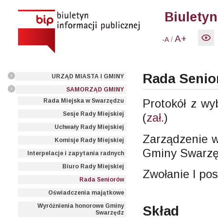
Biuletyn
A+
/
-A
Rada Senio
URZĄD MIASTA I GMINY
SAMORZĄD GMINY
Protokół z w
Rada Miejska w Swarzędzu
Sesje Rady Miejskiej
(
zał.
)
Uchwały Rady Miejskiej
Zarządzenie w
Komisje Rady Miejskiej
Gminy Swarzę
Interpelacje i zapytania radnych
Biuro Rady Miejskiej
Zwołanie I po
Rada Seniorów
Oświadczenia majątkowe
Wyróżnienia honorowe Gminy
Skład
Swarzędz