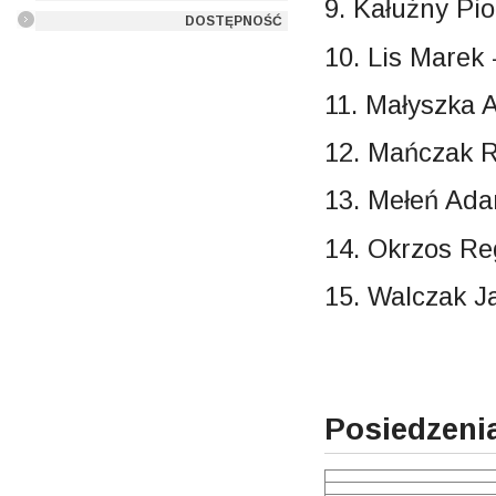
9. Kałużny Pio
DOSTĘPNOŚĆ
10. Lis Marek
11. Małyszka 
12. Mańczak 
13. Mełeń Ad
14. Okrzos Re
15. Walczak J
Posiedzeni