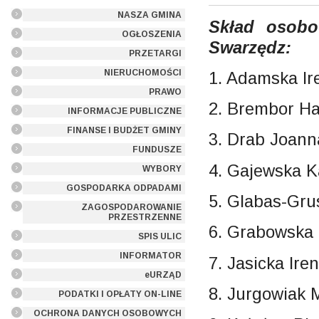
NASZA GMINA
Skład osobo
OGŁOSZENIA
Swarzędz:
PRZETARGI
NIERUCHOMOŚCI
1. Adamska Ir
PRAWO
2. Brembor H
INFORMACJE PUBLICZNE
FINANSE I BUDŻET GMINY
3. Drab Joann
FUNDUSZE
4. Gajewska K
WYBORY
GOSPODARKA ODPADAMI
5. Glabas-Gru
ZAGOSPODAROWANIE
PRZESTRZENNE
6. Grabowska
SPIS ULIC
INFORMATOR
7. Jasicka Ire
eURZĄD
8. Jurgowiak M
PODATKI I OPŁATY ON-LINE
OCHRONA DANYCH OSOBOWYCH