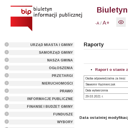
Biuletyn
A+
/
-A
Raporty
URZĄD MIASTA I GMINY
SAMORZĄD GMINY
NASZA GMINA
OGŁOSZENIA
Raport o stanie 
PRZETARGI
Osoba odpowiedzialna za treść
NIERUCHOMOŚCI
Sławomir Kaźmierczak
Data wytworzenia
PRAWO
29.03.2021 r.
INFORMACJE PUBLICZNE
FINANSE I BUDŻET GMINY
FUNDUSZE
Data ostatniej modyfikacj
WYBORY