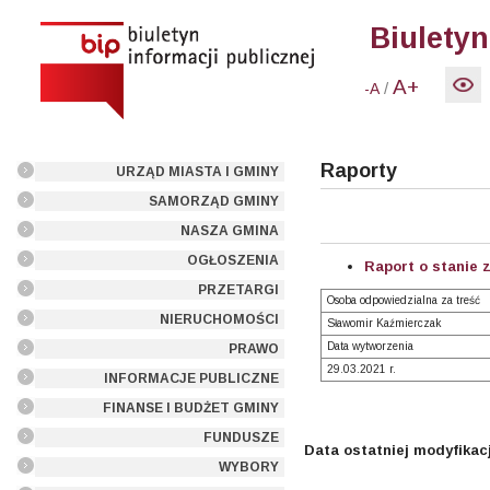
Biuletyn
A+
/
-A
Raporty
URZĄD MIASTA I GMINY
SAMORZĄD GMINY
NASZA GMINA
OGŁOSZENIA
Raport o stanie 
PRZETARGI
Osoba odpowiedzialna za treść
NIERUCHOMOŚCI
Sławomir Kaźmierczak
Data wytworzenia
PRAWO
29.03.2021 r.
INFORMACJE PUBLICZNE
FINANSE I BUDŻET GMINY
FUNDUSZE
Data ostatniej modyfikacj
WYBORY