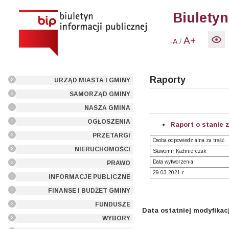
Biuletyn
A+
/
-A
Raporty
URZĄD MIASTA I GMINY
SAMORZĄD GMINY
NASZA GMINA
OGŁOSZENIA
Raport o stanie 
PRZETARGI
Osoba odpowiedzialna za treść
NIERUCHOMOŚCI
Sławomir Kaźmierczak
Data wytworzenia
PRAWO
29.03.2021 r.
INFORMACJE PUBLICZNE
FINANSE I BUDŻET GMINY
FUNDUSZE
Data ostatniej modyfikacj
WYBORY